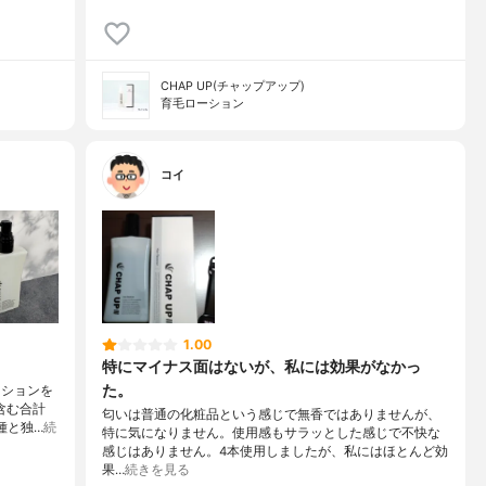
CHAP UP(チャップアップ)
育毛ローション
コイ
1.00
特にマイナス面はないが、私には効果がなかっ
た。
ーションを
含む合計
匂いは普通の化粧品という感じで無香ではありませんが、
種と独…
続
特に気になりません。使用感もサラッとした感じで不快な
感じはありません。4本使用しましたが、私にはほとんど効
果…
続きを見る