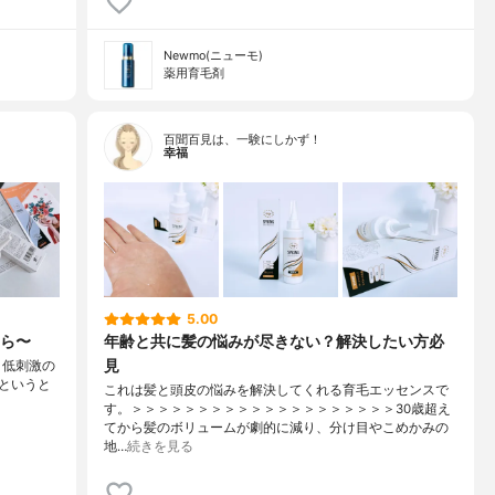
Newmo(ニューモ)
薬用育毛剤
百聞百見は、一験にしかず！
幸福
5.00
ら〜
年齢と共に髪の悩みが尽きない？解決したい方必
見
国産、低刺激の
というと
これは髪と頭皮の悩みを解決してくれる育毛エッセンスで
す。＞＞＞＞＞＞＞＞＞＞＞＞＞＞＞＞＞＞＞＞30歳超え
てから髪のボリュームが劇的に減り、分け目やこめかみの
地…
続きを見る