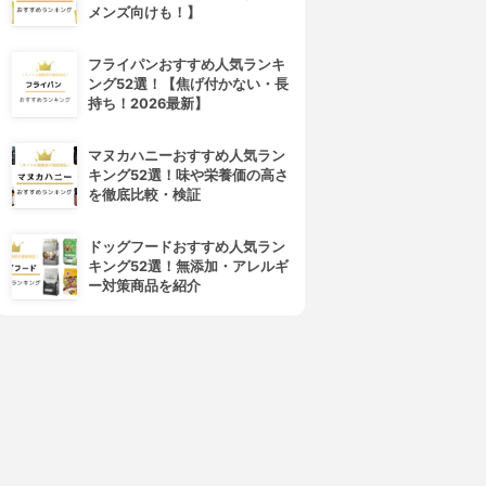
メンズ向けも！】
フライパンおすすめ人気ランキ
ング52選！【焦げ付かない・長
持ち！2026最新】
4位
5位
マヌカハニーおすすめ人気ラン
キング52選！味や栄養価の高さ
を徹底比較・検証
ドッグフードおすすめ人気ラン
キング52選！無添加・アレルギ
ー対策商品を紹介
LABOMO(ラボモ)
SCALP D(スカルプD)
ヘアグロウ ミノキシ5
メディカルミノキ5
3.72
3.66
(14)
(29)
¥5,013
¥4,661