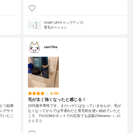
CHAP UP(チャップアップ)
育毛ローション
cam11ba
4.00
毛が太く強くなったと感じる！
とつ効果
20代後半男性です。まだハゲにはなっていませんが、毛が
ングサイ
なくなってからでは手遅れだと育毛剤を使い始めていたと
ていたこ
ころ、TVのCMやネットでの広告でも話題のNewmo（…
続
きを見る