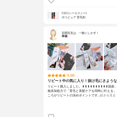
CSC(シーエスシー)
ポリピュア 育毛剤
百聞百見は、一験にしかず！
幸福
5.00
リピート中の気に入り！抜け毛にさような
リピート購入しました。⬇︎⬇︎⬇︎⬇︎⬇︎⬇︎⬇︎⬇︎⬇︎⬇︎
無添加処方で「育毛と美髪ケアを同時に叶える」
ころがリピートの決めポイントです…
続きを見る