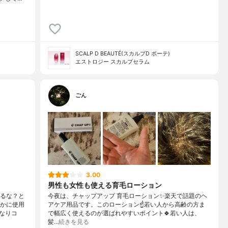
SCALP D BEAUTÉ(スカルプD ボーテ)
エストロジー スカルプセラム
ごん
3.00
男性も女性も使える育毛ローション
みるな？と
今夜は、チャップアップ 育毛ローション✨楽天で話題のヘ
らかに使用
アケア用品です。このローション☝️若い人から高齢の方ま
なりコ
で幅広く使えるのが選ばれやすいポイント🍀若い人は、
髪…
続きを見る