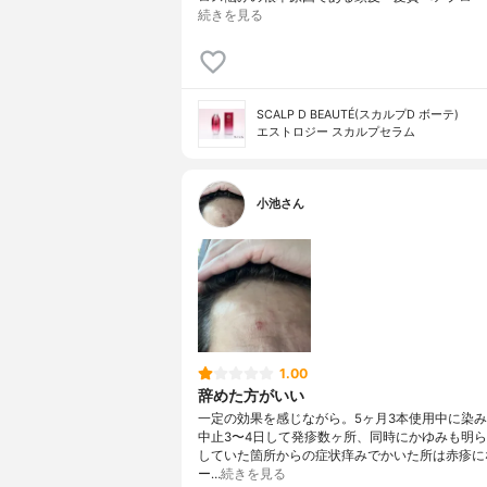
続きを見る
SCALP D BEAUTÉ(スカルプD ボーテ)
エストロジー スカルプセラム
小池さん
1.00
辞めた方がいい
一定の効果を感じながら。5ヶ月3本使用中に染
中止3〜4日して発疹数ヶ所、同時にかゆみも明
していた箇所からの症状痒みでかいた所は赤疹に
ー…
続きを見る