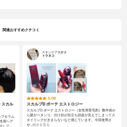
関連おすすめクチコミ
スキンケア大好き
トラネコ
5.00
 スカル
スカルプD ボーテ エストロジー
スカルプD ボーテ エストロジー（女性用育毛剤）数年前か
ら髪がペタンコ、分け目が目立ち頭皮が見えてしまってス
ルプセラム
タイリングがきまらないなど感じています。今回使用さ
性用ヘア
せ…
続きを見る
チして…