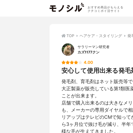
おすすめ商品がもらえる
クチコミポイ活サイト
TOP
ヘアケア・スタイリング
発
サラリーマン研究者
カズ1177クン
4.00
安心して使用出来る発毛
発毛剤、育毛剤はネット販売等で
大正製薬が販売している第1類医
ことが出来ます。
店舗で購入出来るのは大きなメリ
も、メーカーの専用ダイヤルで相
リアップはテレビのCMで知って
ら3ヶ月位で抜け毛が減り、半年
様な毛が生えてきました。