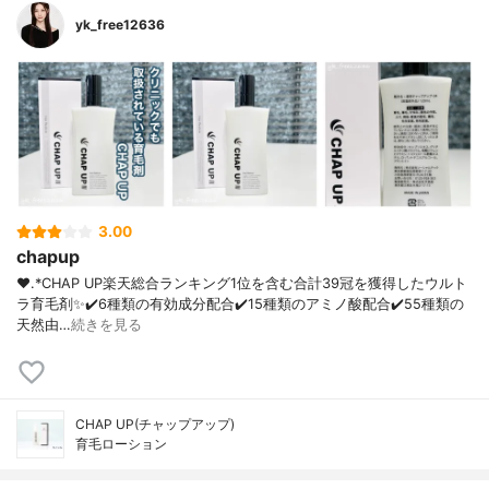
yk_free12636
3.00
chapup
❤︎.*CHAP UP⁡楽天総合ランキング1位を含む合計39冠を獲得したウルト
ラ育毛剤✨⁡✔️6種類の有効成分配合✔️15種類のアミノ酸配合✔️55種類の
天然由…
続きを見る
CHAP UP(チャップアップ)
育毛ローション