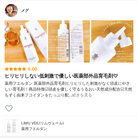
メグ
5.00
ヒリヒリしない低刺激で優しい医薬部外品育毛剤♡
薬用フエルダン 医薬部外品育毛剤ヒリヒリした刺激がなく頭皮にやさ
しい育毛剤！商品特徴☑頭皮を優しく守るうるおい天然成分配合☑天然
もずく由来フコイダンをたっぷり配…
続きを見る
LIMU VEIL(リムヴェール)
薬用フエルダン