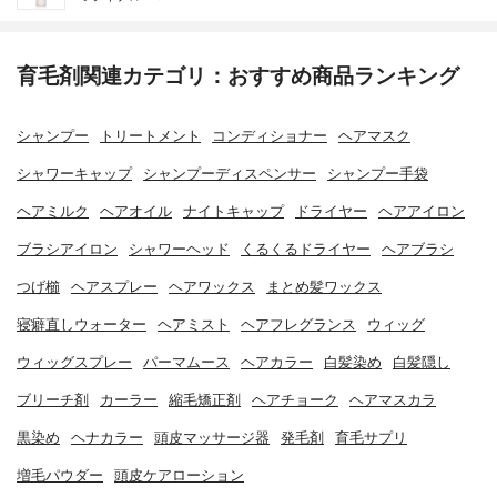
育毛剤関連カテゴリ：おすすめ商品ランキング
シャンプー
トリートメント
コンディショナー
ヘアマスク
シャワーキャップ
シャンプーディスペンサー
シャンプー手袋
ヘアミルク
ヘアオイル
ナイトキャップ
ドライヤー
ヘアアイロン
ブラシアイロン
シャワーヘッド
くるくるドライヤー
ヘアブラシ
つげ櫛
ヘアスプレー
ヘアワックス
まとめ髪ワックス
寝癖直しウォーター
ヘアミスト
ヘアフレグランス
ウィッグ
ウィッグスプレー
パーマムース
ヘアカラー
白髪染め
白髪隠し
ブリーチ剤
カーラー
縮毛矯正剤
ヘアチョーク
ヘアマスカラ
黒染め
ヘナカラー
頭皮マッサージ器
発毛剤
育毛サプリ
増毛パウダー
頭皮ケアローション