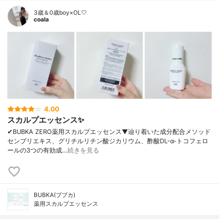
3歳＆0歳boy×OL🤍
coala
4.00
スカルプエッセンス✨
✔︎BUBKA ZERO薬用スカルプエッセンス▼辿り着いた成分配合メソッド
センブリエキス、グリチルリチン酸ジカリウム、酢酸DL-α-トコフェロ
ールの3つの有効成…
続きを見る
BUBKA(ブブカ)
薬用スカルプエッセンス