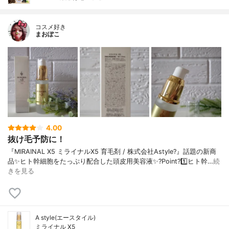
コスメ好き
まおぽこ
4.00
抜け毛予防に！
『MIRAINAL X5 ミライナルX5 育毛剤 / 株式会社Astyle?』話題の新商
品✨ヒト幹細胞をたっぷり配合した頭皮用美容液✨?Point?1️⃣ヒト幹…
続
きを見る
A style(エースタイル)
ミライナル X5