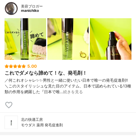
美容ブロガー
manichiko
5.00
これでダメなら諦めて！な、発毛剤！
／何これオシャレ✨✨男性と一緒に使いたい日本で唯一の発毛促進剤‼︎
＼このスタイリッシュな見た目のアイテム、日本で認められている13種
類の作用を網羅した『日本で唯…
続きを見る
北の快適工房
モウダス 薬用 発毛促進剤