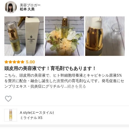
美容ブロガー
松本 久美
5.00
頭皮用の美容液です！育毛剤でもあります！
こちら、頭皮用の美容液で、ヒト幹細胞培養液とキャピキシル原液5%
を贅沢に配合・融合し誕生した次世代の育毛剤なんです。発毛促進にセ
ンブリエキス・抗炎症にグリチルリ…
続きを見る
A style(エースタイル)
ミライナル X5