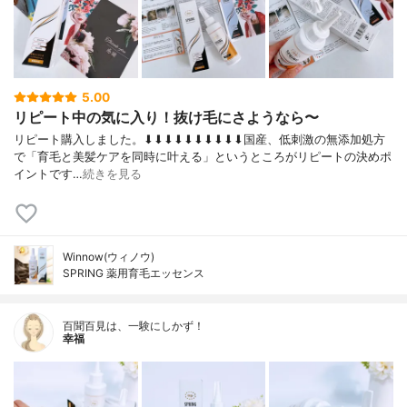
5.00
リピート中の気に入り！抜け毛にさようなら〜
リピート購入しました。⬇︎⬇︎⬇︎⬇︎⬇︎⬇︎⬇︎⬇︎⬇︎⬇︎国産、低刺激の無添加処方
で「育毛と美髪ケアを同時に叶える」というところがリピートの決めポ
イントです…
続きを見る
Winnow(ウィノウ)
SPRING 薬用育毛エッセンス
百聞百見は、一験にしかず！
幸福