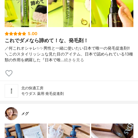
5.00
これでダメなら諦めて！な、発毛剤！
／何これオシャレ✨✨男性と一緒に使いたい日本で唯一の発毛促進剤‼︎
＼このスタイリッシュな見た目のアイテム、日本で認められている13種
類の作用を網羅した『日本で唯…
続きを見る
北の快適工房
モウダス 薬用 発毛促進剤
メグ