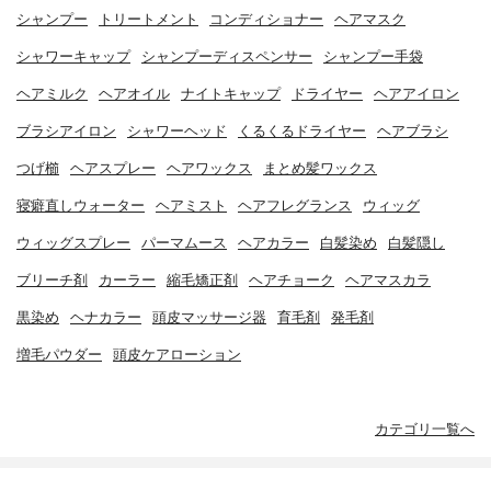
シャンプー
トリートメント
コンディショナー
ヘアマスク
シャワーキャップ
シャンプーディスペンサー
シャンプー手袋
ヘアミルク
ヘアオイル
ナイトキャップ
ドライヤー
ヘアアイロン
ブラシアイロン
シャワーヘッド
くるくるドライヤー
ヘアブラシ
つげ櫛
ヘアスプレー
ヘアワックス
まとめ髪ワックス
寝癖直しウォーター
ヘアミスト
ヘアフレグランス
ウィッグ
ウィッグスプレー
パーマムース
ヘアカラー
白髪染め
白髪隠し
ブリーチ剤
カーラー
縮毛矯正剤
ヘアチョーク
ヘアマスカラ
黒染め
ヘナカラー
頭皮マッサージ器
育毛剤
発毛剤
増毛パウダー
頭皮ケアローション
カテゴリ一覧へ