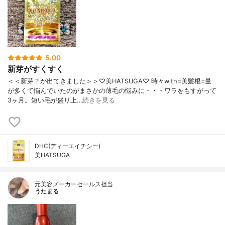
5.00
新芽がすくすく
＜＜新芽？が出てきました＞＞♡美HATSUGA♡ 時々with=美髪根=量
が多くて悩んでいたのがまさかの薄毛の悩みに・・・ワラをもすがって
3ヶ月。短い毛が盛り上…
続きを見る
DHC(ディーエイチシー)
美HATSUGA
元美容メーカーセールス担当
うたまる