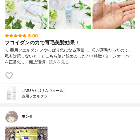
5.00
フコイダンの力で育毛美髪効果！
＼ 薬用フエルダン ／やっぱり気になる薄気…。母が薄毛だったので、
私も対策しないと！とこちら使い始めました?‍♀️⭐️特徴⭐️ターンオーバー
を正常化し、頭皮環境…
続きを見る
LIMU VEIL(リムヴェール)
薬用フエルダン
モンタ