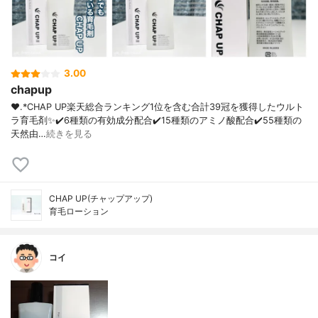
3.00
chapup
❤︎.*CHAP UP⁡楽天総合ランキング1位を含む合計39冠を獲得したウルト
ラ育毛剤✨⁡✔️6種類の有効成分配合✔️15種類のアミノ酸配合✔️55種類の
天然由…
続きを見る
CHAP UP(チャップアップ)
育毛ローション
コイ