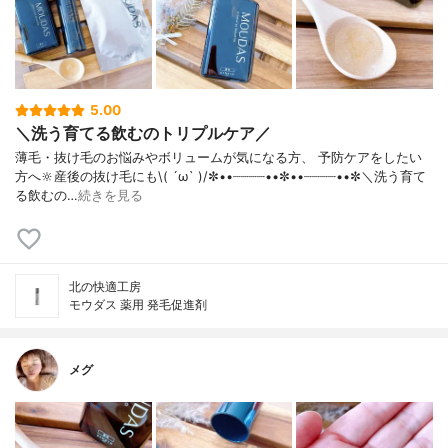
5.00
＼洗う育てる飲むのトリプルケア／
薄毛・抜け毛のお悩みやボリュームが気になる方、 予防ケアをしたい
方へ🔆産後の抜け毛にも\( ´ω` )/✼••┈┈┈┈••✼••┈┈┈┈••✼＼洗う育て
る飲むの…
続きを見る
北の快適工房
モウダス 薬用 発毛促進剤
メグ