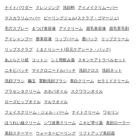
ナイトパウダー
クレンジング
洗顔料
アイメイクリムーバー
マスカラリムーバー
ピーリングジェル(スクラブ・ゴマージュ)
毛穴スプレー
まつげ美容液
アイクリーム
眉毛美容液
眉毛育毛剤
アイシャンプー
唇美容液
リップバーム
唇パック
リップクリーム
リップスクラブ
くまとりシート(目元ケアシート・パック)
あぶらとり紙
コットン
シミ用飲み薬
スキンケアトラベルセット
ニキビパッチ
マイクロニードルパッチ
洗顔クロス
洗顔ネット
洗顔ブラシ
繭玉
電動洗顔ブラシ
美白クリーム
セラミドクリーム
プラセンタクリーム
ホホバオイル
スクワランオイル
ローズヒップオイル
マルラオイル
フェイスクリーム・ジェル・バーム
ナイトクリーム
ワセリン
ほうれい線クリーム
シワ改善クリーム
ニキビ塗り薬
美顔ローラー
美顔スチーマー
ウォーターピーリング
リフトアップ美顔器