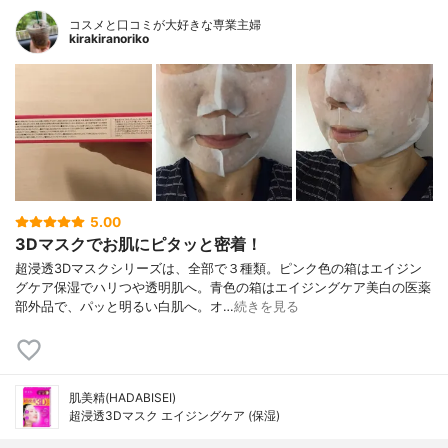
コスメと口コミが大好きな専業主婦
kirakiranoriko
5.00
3Dマスクでお肌にピタッと密着！
超浸透3Dマスクシリーズは、全部で３種類。ピンク色の箱はエイジン
グケア保湿でハリつや透明肌へ。青色の箱はエイジングケア美白の医薬
部外品で、パッと明るい白肌へ。オ…
続きを見る
肌美精(HADABISEI)
超浸透3Dマスク エイジングケア (保湿)