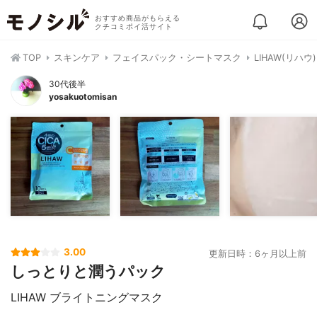
おすすめ商品がもらえる
クチコミポイ活サイト
TOP
スキンケア
フェイスパック・シートマスク
LIHAW(リハ
30代後半
yosakuotomisan
3.00
更新日時：6ヶ月以上前
しっとりと潤うパック
LIHAW ブライトニングマスク