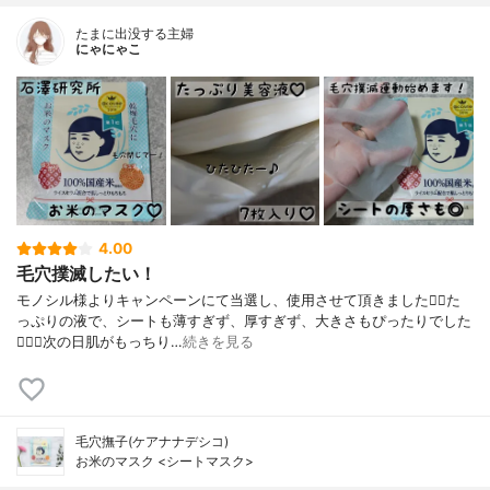
たまに出没する主婦
にゃにゃこ
4.00
毛穴撲滅したい！
モノシル様よりキャンペーンにて当選し、使用させて頂きました🙇‍♀️た
っぷりの液で、シートも薄すぎず、厚すぎず、大きさもぴったりでした
🙆🏻‍♀️次の日肌がもっちり…
続きを見る
毛穴撫子(ケアナナデシコ)
お米のマスク <シートマスク>