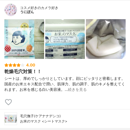
コスメ好きのカメラ好き
うにぽん
4.00
乾燥毛穴対策！！
シートは、厚めでしっかりとしています。顔にピッタリと密着します。
国産のお米エキス配合で潤い、肌弾力、肌の調子、肌のキメを整えてく
れます。お米を感じる白い美容液。…
続きを見る
毛穴撫子(ケアナナデシコ)
お米のマスク <シートマスク>