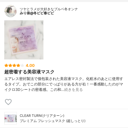
ツヤとラメが大好きなブルベ冬オンナ
みり俵@冬ビビ春ビビ
4.00
超密着する美容液マスク
エアレス密封製法で個包装された美容液マスク。化粧水のあとに使用す
るタイプ。おでこの部分にでっぱりがある方が右！一番感動したのがマ
イクロ3Dシートの密着感。この和…
続きを見る
CLEAR TURN(クリアターン)
プレミアム フレッシュマスク (超しっとり)