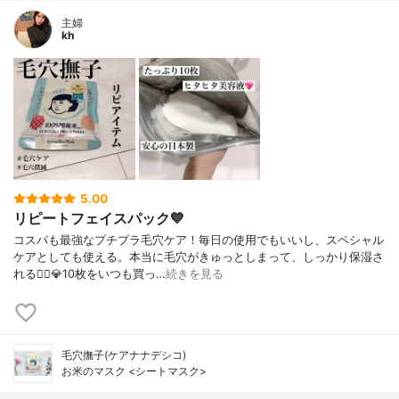
主婦
kh
5.00
リピートフェイスパック💙
コスパも最強なプチプラ毛穴ケア！毎日の使用でもいいし、スペシャル
ケアとしても使える。本当に毛穴がきゅっとしまって、しっかり保湿さ
れる🙆‍♀️💎10枚をいつも買っ…
続きを見る
毛穴撫子(ケアナナデシコ)
お米のマスク <シートマスク>