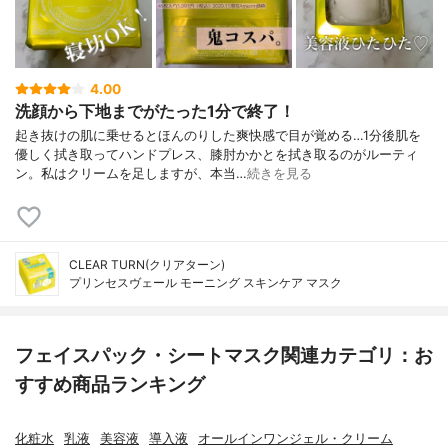
4.00
洗顔から下地までがたった1分で終了！
起き抜けの肌に乗せるとほんのりした爽快感で目が覚める…1分後肌を
優しく拭き取ってハンドプレス、膝肘かかとを拭き取るのがルーティ
ン。私はクリームを足しますが、本当…
続きを見る
CLEAR TURN(クリアターン)
プリンセスヴェール モーニング スキンケア マスク
フェイスパック・シートマスク関連カテゴリ：お
すすめ商品ランキング
化粧水
乳液
美容液
導入液
オールインワンジェル・クリーム