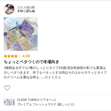
コスメ沼の民
さゆこぽんぬ
4.00
ちょっとペタつくので冬場向き
3種類ある中でも1番のしっとりタイプ26歳/混合乾燥肌の私でも夏場は
少しペタつきます、冬でもペタッとする時はその上からサラッとタイプ
のクリームを重ねる時も...…
続きを見る
CLEAR TURN(クリアターン)
プレミアム フレッシュマスク (超しっとり)