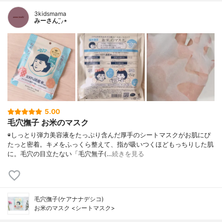
3kidsmama
みーさん¨̮⸝⋆
5.00
毛穴撫子 お米のマスク
◉しっとり弾力美容液をたっぷり含んだ厚手のシートマスクがお肌にぴ
たっと密着。キメをふっくら整えて、指が吸いつくほどもっちりした肌
に。毛穴の目立たない「毛穴無子(…
続きを見る
毛穴撫子(ケアナナデシコ)
お米のマスク <シートマスク>