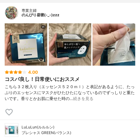
専業主婦
のんびり昼寝(-_-)zzz
4.00
コスパ良し！日常使いにおススメ
こちら３２枚入り（エッセンス５２０ｍｌ）と表記があるように、たっ
ぷりのエッセンスにマスクがひたひたになっているのでずっしりと重た
いです。香りとかお肌に乗せた時の…
続きを見る
LuLuLun(ルルルン)
プレシャス GREEN(バランス)