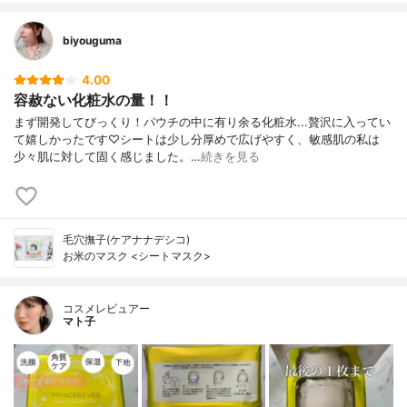
biyouguma
4.00
容赦ない化粧水の量！！
まず開発してびっくり！パウチの中に有り余る化粧水...贅沢に入ってい
て嬉しかったです♡シートは少し分厚めで広げやすく、敏感肌の私は
少々肌に対して固く感じました。…
続きを見る
毛穴撫子(ケアナナデシコ)
お米のマスク <シートマスク>
コスメレビュアー
マト子