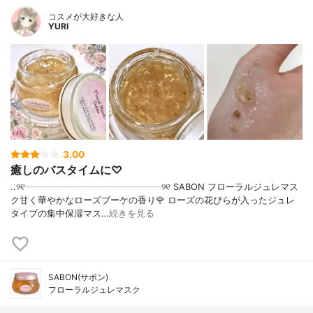
コスメが大好きな人
YURI
3.00
癒しのバスタイムに♡
..୨୧┈┈┈┈┈┈┈┈┈┈┈┈┈┈┈୨୧ SABON フローラルジュレマス
ク甘く華やかなローズブーケの香り🌹 ローズの花びらが入ったジュレ
タイプの集中保湿マス…
続きを見る
SABON(サボン)
フローラルジュレマスク