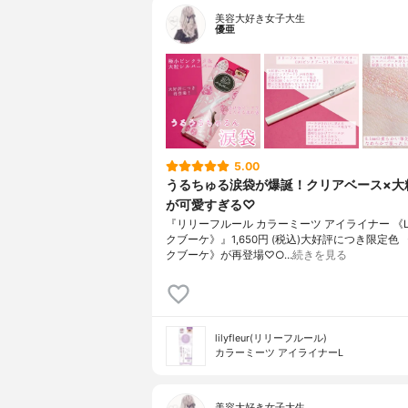
美容大好き女子大生
優亜
5.00
うるちゅる涙袋が爆誕！クリアベース×大
が可愛すぎる♡
『リリーフルール カラーミーツ アイライナー 《L 
クブーケ》』1,650円 (税込)大好評につき限定色 《
クブーケ》が再登場♡○…
続きを見る
lilyfleur(リリーフルール)
カラーミーツ アイライナーL
美容大好き女子大生