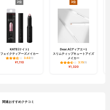
2位
3位
KATE(ケイト)
Dear.A(ディアエー)
W
フェイクティアーズメイカー
スリムティップキュートアイズ
メイカー
3.62
(1)
¥1,110
3.15
(1)
¥1,320
関連おすすめクチコミ