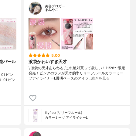
美容ブロガー
まみやこ
5.00
粒パール
涙袋かわいすぎ天才
\ 涙袋の天才あらわる /⁡これ絶対買って欲しい！11/28〜限定
発売！⁡ピンクのラメが天才的⁡⁡💐リリーフルールカラーミー
01 ピン
ツアイライナーL⁡透明ベースのアイラ…
続きを見る
L01 ピン
lilyfleur(リリーフルール)
カラーミーツ アイライナーL