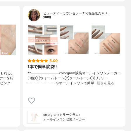
ビューティーカウンセラー☆化粧品販売☆メ…
yung
5.00
1本で簡単涙袋‼️
にもれる、
**————————⁡colorgram⁡涙袋オールインワンメーカー
ナーを紹
(3色)①ウォームトーン②クールトーン③リアル⁡
。ピンク
————————⁡⁡⁡🫧オールインワンで簡単…
続きを見る
colorgram(カラーグラム)
オールインワン涙袋メーカー