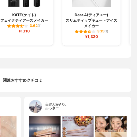
KATE(ケイト)
Dear.A(ディアエー)
W
フェイクティアーズメイカー
スリムティップキュートアイズ
メイカー
3.62
(1)
¥1,110
3.15
(1)
¥1,320
関連おすすめクチコミ
美容大好きOL
ふっきー