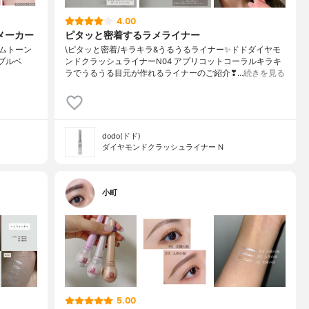
4.00
メーカー
ピタッと密着するラメライナー
ームトーン
\ピタッと密着/⁡キラキラ&うるうるライナー✨⁡ドドダイヤモ
→ブルベ
ンドクラッシュライナーN04 アプリコットコーラル⁡キラキ
ラでうるうる目元が作れるライナーのご紹介❣…
続きを見る
dodo(ドド)
ダイヤモンドクラッシュライナー N
小町
5.00