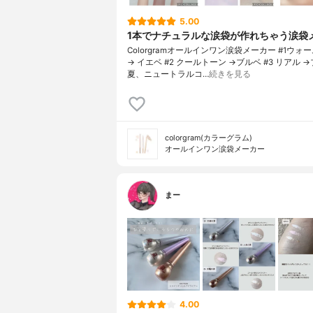
5.00
1本でナチュラルな涙袋が作れちゃう涙袋
Colorgramオールインワン涙袋メーカー #1ウォ
→ イエベ #2 クールトーン →ブルベ #3 リアル 
夏、ニュートラルコ…
続きを見る
colorgram(カラーグラム)
オールインワン涙袋メーカー
まー
4.00