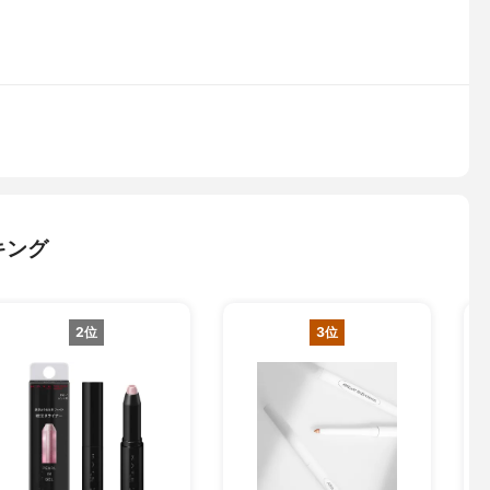
キング
2位
3位