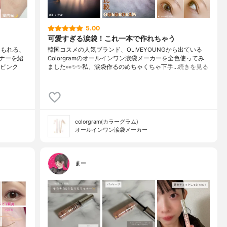
5.00
可愛すぎる涙袋！これ一本で作れちゃう
にもれる、
韓国コスメの人気ブランド、OLIVEYOUNGから出ている
ナーを紹
Colorgramのオールインワン涙袋メーカーを全色使ってみ
。ピンク
ました👀✨✨私、涙袋作るのめちゃくちゃ下手…
続きを見る
colorgram(カラーグラム)
オールインワン涙袋メーカー
まー