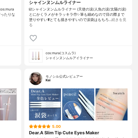
シャインヌンムルライナー
:mura
☑️シャインヌンムルライナー (天使の涙/人魚の涙/太陽の涙)
ぴったりな
とにかくラメがキラッキラ🥹✨筆も細めなので目の際まで
塗りやすい❣️とても描きやすいので涙袋はもちろ…
続きを見
る
cos:mura(コスムラ)
シャインヌンムルアイライナー
モノシル公式レビュアー
Kei
5.00
Dear.A Slim Tip Cute Eyes Maker