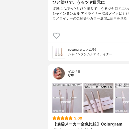
ひと塗りで、うるツヤ目元に
涙袋にもぴったりひと塗りで、うるツヤ目元に✨⁡cos
シャインヌンムル アイライナー⁡⁡涙袋メイクにも
ラメライナーのご紹介✨⁡⁡カラー展開…
続きを見る
cos:mura(コスムラ)
シャインヌンムルアイライナー
イエベ春
なゆ
5.00
【涙袋メーカー全色比較】Colorgram