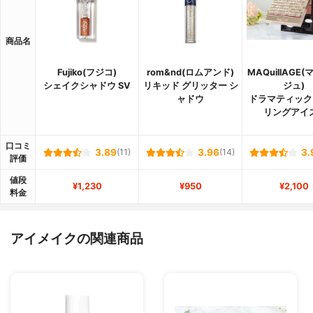
商品名
Fujiko(フジコ)
rom&nd(ロムアンド)
MAQuillAGE
シェイクシャドウ SV
リキッド グリッター シ
ジュ)
ャドウ
ドラマティック
リングアイ
口コミ
3.89
(11)
3.96
(14)
3.
評価
値段
¥1,230
¥950
¥2,100
料金
アイメイクの関連商品