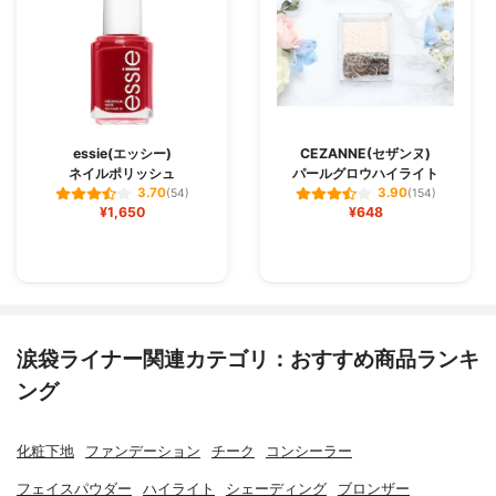
essie(エッシー)
CEZANNE(セザンヌ)
ネイルポリッシュ
パールグロウハイライト
3.70
3.90
(54)
(154)
¥1,650
¥648
涙袋ライナー関連カテゴリ：おすすめ商品ランキ
ング
化粧下地
ファンデーション
チーク
コンシーラー
フェイスパウダー
ハイライト
シェーディング
ブロンザー