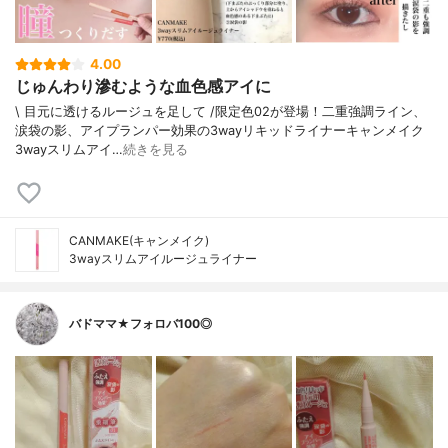
4.00
じゅんわり滲むような血色感アイに
\ 目元に透けるルージュを足して /⁡限定色02が登場！二重強調ライン、
涙袋の影、アイプランパー効果の3wayリキッドライナー⁡⁡キャンメイク
3wayスリムアイ…
続きを見る
CANMAKE(キャンメイク)
3wayスリムアイルージュライナー
バドママ★フォロバ100◎