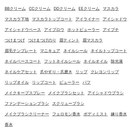
BBクリーム
CCクリーム
DDクリーム
EEクリーム
マスカラ
マスカラ下地
マスカラトップコート
アイライナー
アイシャドウ
アイシャドウベース
アイブロウ
ホットビューラー
アイプチ
つけまつげ
つけまつげのり
眉ティント
眉マスカラ
眉毛テンプレート
マニキュア
ネイルシール
ネイルトップコート
ネイルベースコート
フットネイルシール
ネイルオイル
除光液
ネイルケアセット
爪やすり・爪磨き
リップ
クレヨンリップ
リップオイル
リップコート
ビューラー
パフ
メイクキープスプレー
メイクブラシセット
アイシャドウブラシ
ファンデーションブラシ
スクリューブラシ
メイクブラシクリーナー
フェロモン香水
ボディミスト
練り香水
香水