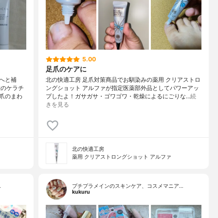
5.00
足爪のケアに
へと補
北の快適工房 足爪対策商品でお馴染みの薬用 クリアストロ
種のケラチ
ングショット アルファが指定医薬部外品としてパワーアッ
爪のまわ
プしたよ！ガサガサ・ゴワゴワ・乾燥によるにごりな…
続
きを見る
北の快適工房
薬用 クリアストロングショット アルファ
…
プチプラメインのスキンケア、コスメマニア…
kukuru