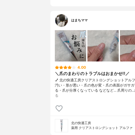
はまちママ
4.00
＼爪のまわりのトラブルはおまかせ!!／
💅 北の快適工房クリアストロングショットアルフ
汚い・形が悪い・爪の色が変・爪の表面がガサガ
る・爪が分厚くなっている などなど… 爪周りの…
る
北の快適工房
薬用 クリアストロングショット アルファ