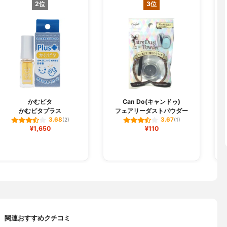
2位
3位
M
かむピタ
Can Do(キャンドゥ)
かむピタプラス
フェアリーダストパウダー
3.68
3.67
(2)
(1)
¥1,650
¥110
関連おすすめクチコミ