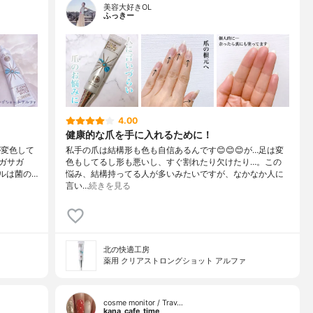
美容大好きOL
ふっきー
4.00
健康的な爪を手に入れるために！
が変色して
私手の爪は結構形も色も自信あるんです😊😊😊が…足は変
ガサガ
色もしてるし形も悪いし、すぐ割れたり欠けたり…。この
ルは菌の…
悩み、結構持ってる人が多いみたいですが、なかなか人に
言い…
続きを見る
北の快適工房
薬用 クリアストロングショット アルファ
cosme monitor / Trav…
kana_cafe_time