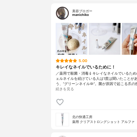
美容ブロガー
manichiko
5.00
キレイなネイルでいるために！
／薬用で殺菌・消毒💉キレイなネイルでいるため
ェルネイルを続けている人は1度は聞いたことが
う、“グリーンネイル🦠“。菌が原因で起こる爪の
続きを見る
北の快適工房
薬用 クリアストロングショット アルファ