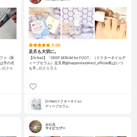
5.00
足爪も大切に。
ファ（医
【Dr.Nail】「DEEP SERUM for FOOT」（ドクターネイルデ
私は手の爪
ィープセラム）足爪用@happinessdirect_official私はいつ
…
続きを
も手…
続きを見る
Dr.Nail(ドクターネイル)
ディープセラム
会社員
マイピコブー