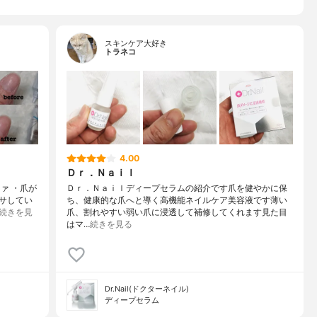
スキンケア大好き
トラネコ
4.00
Ｄｒ．Ｎａｉｌ
ァ ・爪が
Ｄｒ．Ｎａｉｌディープセラムの紹介です爪を健やかに保
サしてい
ち、健康的な爪へと導く高機能ネイルケア美容液です薄い
続きを見
爪、割れやすい弱い爪に浸透して補修してくれます見た目
はマ…
続きを見る
Dr.Nail(ドクターネイル)
ディープセラム