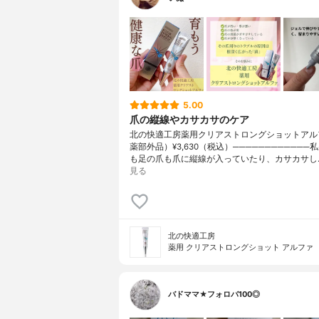
5.00
爪の縦線やカサカサのケア
北の快適工房薬用クリアストロングショットアル
薬部外品）¥3,630（税込）────────────
も足の爪も爪に縦線が入っていたり、カサカサし
見る
北の快適工房
薬用 クリアストロングショット アルファ
バドママ★フォロバ100◎