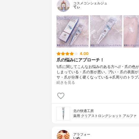
コスメコンシェルジュ
てぃ
4.00
爪の悩みにアプローチ！
\\爪に関してこんなお悩みのある方へ//・爪の色
しまっている・爪の形が悪い、汚い・爪の表面が
サ・爪が分厚く硬くなっている→爪周りのトラブ
続きを見る
北の快適工房
薬用 クリアストロングショット アルファ
アラフォー
いぬ