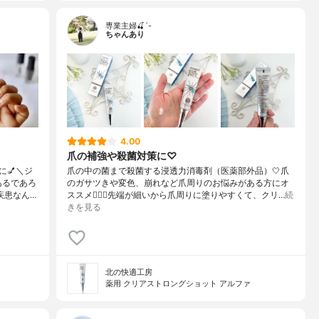
専業主婦🍒´-
ちゃんあり
4.00
爪の補強や殺菌対策に♡
に💅＼ジ
爪の中の菌まで殺菌する浸透力消毒剤（医薬部外品）🤍爪
あるであろ
のガサツきや変色、崩れなど爪周りのお悩みがある方にオ
疾患なん…
ススメ🙋🏻‍♀️先端が細いから爪周りに塗りやすくて、クリ…
続
きを見る
北の快適工房
薬用 クリアストロングショット アルファ