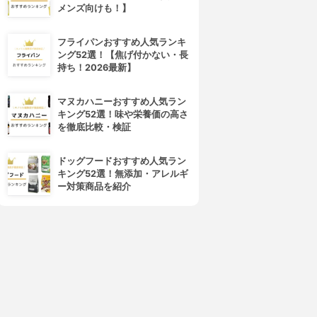
4位
5位
メンズ向けも！】
フライパンおすすめ人気ランキ
ング52選！【焦げ付かない・長
持ち！2026最新】
マヌカハニーおすすめ人気ラン
キング52選！味や栄養価の高さ
を徹底比較・検証
ENTHOLATUM(メンソレー
Dr.Nail(ドクターネイル)
タム)
ディープセラム
ドッグフードおすすめ人気ラン
ハンドベール ビューティー プ
3.64
(4)
キング52選！無添加・アレルギ
レミアムリッチネイル
¥1,686
ー対策商品を紹介
3.66
(2)
¥680