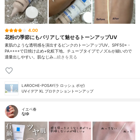
4.00
花粉の季節にもバリアして魅せるトーンアップUV
素肌のような透明感を演出するピンクのトーンアップUV。SPF50+・
PA++++で日焼け止め+化粧下地。チューブタイプでノズルが細いので
適量出しやすい。肌なじみ…
続きを見る
LAROCHE-POSAY(ラ ロッシュ ポゼ)
UVイデア XL プロテクショントーンアップ
イエベ春
なゆ