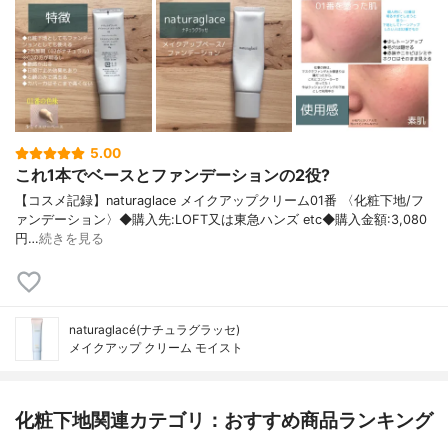
5.00
これ1本でベースとファンデーションの2役?
【コスメ記録】naturaglace メイクアップクリーム01番 〈化粧下地/フ
ァンデーション〉◆購入先:LOFT又は東急ハンズ etc◆購入金額:3,080
円…
続きを見る
naturaglacé(ナチュラグラッセ)
メイクアップ クリーム モイスト
化粧下地関連カテゴリ：おすすめ商品ランキング