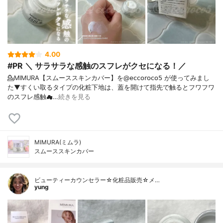
4.00
#PR ＼ サラサラな感触のスフレがクセになる！／
💁MIMURA【スムーススキンカバー】を@𝖾𝖼𝖼𝗈𝗋𝗈𝖼𝗈𝟧 が使ってみまし
た⁡⁡▼⁡すくい取るタイプの化粧下地は、蓋を開けて指先で触るとフワフワ
のスフレ感触☁…
続きを見る
MIMURA(ミムラ)
スムーススキンカバー
ビューティーカウンセラー☆化粧品販売☆メ…
yung