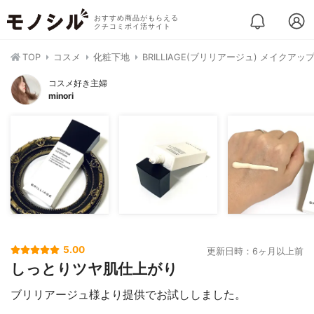
おすすめ商品がもらえる
クチコミポイ活サイト
TOP
コスメ
化粧下地
BRILLIAGE(ブリリアージュ) メイク
コスメ好き主婦
minori
5.00
更新日時：6ヶ月以上前
しっとりツヤ肌仕上がり
ブリリアージュ様より提供でお試ししました。