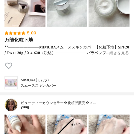
5.00
万能化粧下地
**⁡⁡⁡————————⁡𝐌𝐈𝐌𝐔𝐑𝐀スムーススキンカバー【化粧下地】𝐒𝐏𝐅𝟐𝟎
/ 𝐏𝐀++⁡𝟐𝟎𝐠 / ¥ 𝟒,𝟔𝟐𝟎（税込）⁡————————パラベンフ…
続きを見る
MIMURA(ミムラ)
スムーススキンカバー
ビューティーカウンセラー☆化粧品販売☆メ…
yung