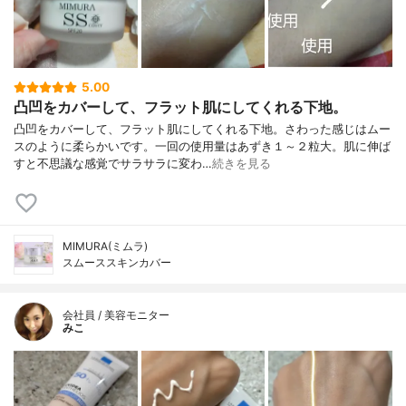
5.00
凸凹をカバーして、フラット肌にしてくれる下地。
凸凹をカバーして、フラット肌にしてくれる下地。さわった感じはムー
スのように柔らかいです。一回の使用量はあずき１～２粒大。肌に伸ば
すと不思議な感覚でサラサラに変わ…
続きを見る
MIMURA(ミムラ)
スムーススキンカバー
会社員 / 美容モニター
みこ