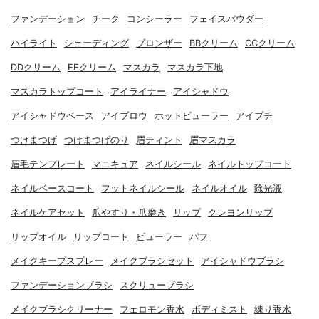
ファンデーション
チーク
コンシーラー
フェイスパウダー
ハイライト
シェーディング
ブロンザー
BBクリーム
CCクリーム
DDクリーム
EEクリーム
マスカラ
マスカラ下地
マスカラトップコート
アイライナー
アイシャドウ
アイシャドウベース
アイブロウ
ホットビューラー
アイプチ
つけまつげ
つけまつげのり
眉ティント
眉マスカラ
眉毛テンプレート
マニキュア
ネイルシール
ネイルトップコート
ネイルベースコート
フットネイルシール
ネイルオイル
除光液
ネイルケアセット
爪やすり・爪磨き
リップ
クレヨンリップ
リップオイル
リップコート
ビューラー
パフ
メイクキープスプレー
メイクブラシセット
アイシャドウブラシ
ファンデーションブラシ
スクリューブラシ
メイクブラシクリーナー
フェロモン香水
ボディミスト
練り香水