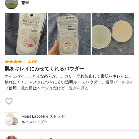
恵未
4.00
肌をキレイにみせてくれるパウダー
オイルinでしっとりなめらか。テカリ・崩れ防止して素肌をキレイに。
崩れにくく、マスクにつきにくい透明ルースパウダー。透明パールタイ
プ使用。見た目はベージュだけど…
続きを見る
Moist Labo(モイストラボ)
ルースパウダー