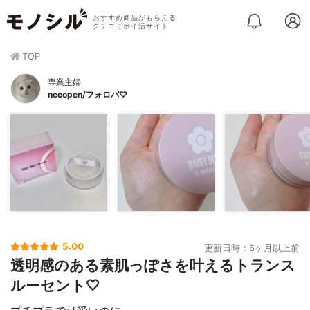
おすすめ商品がもらえる
クチコミポイ活サイト
TOP
専業主婦
necopen/フォロバ♡
5.00
更新日時：6ヶ月以上前
透明感のある素肌っぽさを叶えるトランス
ルーセント🤍