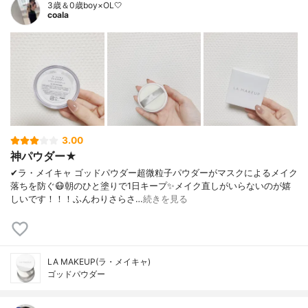
3歳＆0歳boy×OL🤍
coala
3.00
神パウダー★
✔︎ラ・メイキャ ゴッドパウダー超微粒子パウダーがマスクによるメイク
落ちを防ぐ😷朝のひと塗りで1日キープ✨メイク直しがいらないのが嬉
しいです！！！ふんわりさらさ…
続きを見る
LA MAKEUP(ラ・メイキャ)
ゴッドパウダー