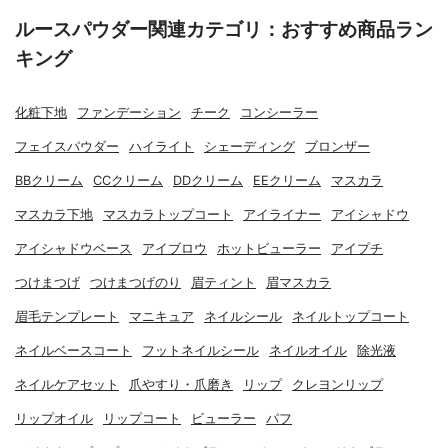
ルースパウダー関連カテゴリ：おすすめ商品ラン
キング
化粧下地
ファンデーション
チーク
コンシーラー
フェイスパウダー
ハイライト
シェーディング
ブロンザー
BBクリーム
CCクリーム
DDクリーム
EEクリーム
マスカラ
マスカラ下地
マスカラトップコート
アイライナー
アイシャドウ
アイシャドウベース
アイブロウ
ホットビューラー
アイプチ
つけまつげ
つけまつげのり
眉ティント
眉マスカラ
眉毛テンプレート
マニキュア
ネイルシール
ネイルトップコート
ネイルベースコート
フットネイルシール
ネイルオイル
除光液
ネイルケアセット
爪やすり・爪磨き
リップ
クレヨンリップ
リップオイル
リップコート
ビューラー
パフ