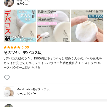
美容ブロガー
まみやこ
5.00
そのツヤ、デパコス級
\ デパコス級のツヤ、1500円以下 /⁡つやっと煌めく大小のパール素肌を
キレイに見せてくれるフェイスパウダー⁡⁡⁡💐明色化粧品モイストラボ ル
ースパウダー⁡⁡…
続きを見る
Moist Labo(モイストラボ)
ルースパウダー