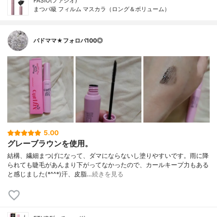
FASIO(ファシオ)
まつパ級 フィルム マスカラ（ロング＆ボリューム）
バドママ★フォロバ100◎
5.00
グレーブラウンを使用。
結構、繊細まつげになって、ダマにならないし塗りやすいです。雨に降
られても睫毛があんまり下がってなかったので、カールキープ力もある
と感じました(*^^*)汗、皮脂…
続きを見る