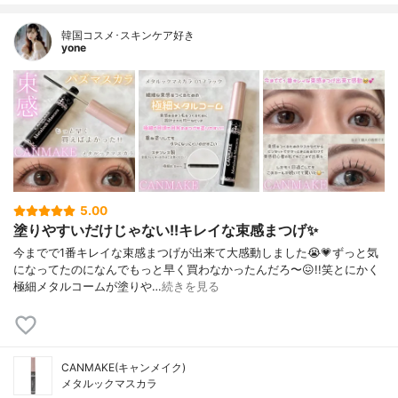
韓国コスメ･スキンケア好き
yone
5.00
塗りやすいだけじゃない!!キレイな束感まつげ✨️
今までで1番キレイな束感まつげが出来て大感動しました😭💗⁡ずっと気
になってたのになんでもっと早く買わなかったんだろ〜😖!!笑⁡⁡とにかく
極細メタルコームが塗りや…
続きを見る
CANMAKE(キャンメイク)
メタルックマスカラ