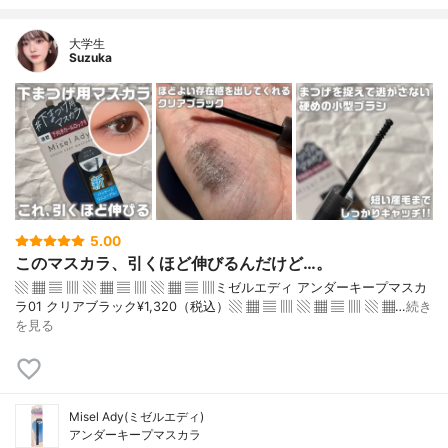
大学生
Suzuka
5.00
このマスカラ、引くほど伸びるんだけど…。
▧ ▦ ▤ ▥ ▧ ▦ ▤ ▥ ▧ ▦ ▤ ▥ミゼルエディ アンダーキープマスカ
ラ01 クリアブラック¥1,320（税込）▧ ▦ ▤ ▥ ▧ ▦ ▤ ▥ ▧ ▦…
続き
を見る
Misel Ady(ミゼルエディ)
アンダーキープマスカラ