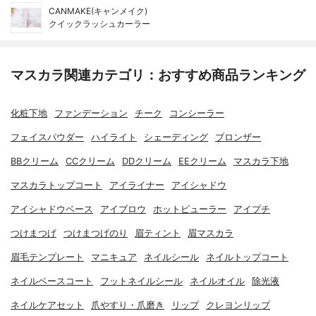
CANMAKE(キャンメイク)
クイックラッシュカーラー
マスカラ関連カテゴリ：おすすめ商品ランキング
化粧下地
ファンデーション
チーク
コンシーラー
フェイスパウダー
ハイライト
シェーディング
ブロンザー
BBクリーム
CCクリーム
DDクリーム
EEクリーム
マスカラ下地
マスカラトップコート
アイライナー
アイシャドウ
アイシャドウベース
アイブロウ
ホットビューラー
アイプチ
つけまつげ
つけまつげのり
眉ティント
眉マスカラ
眉毛テンプレート
マニキュア
ネイルシール
ネイルトップコート
ネイルベースコート
フットネイルシール
ネイルオイル
除光液
ネイルケアセット
爪やすり・爪磨き
リップ
クレヨンリップ