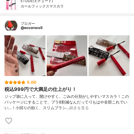
ETUDE(エチュード)
カールフィックスマスカラ
ブロガー
@eccoroco5
5.00
税込999円で大満足の仕上がり！
ジップ袋に入って、開けやすく、ごみの分別がしやすいマスカラ！この
パッケージにすることで、プラ8割減なんだって💨もはや全部これでい
い…！小回りの効く、スリムブラシ…
続きを見る