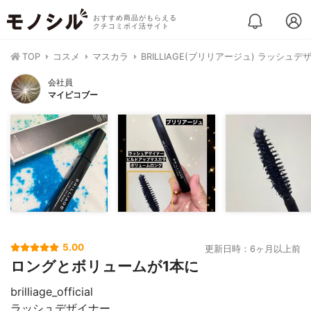
おすすめ商品がもらえる
クチコミポイ活サイト
TOP
コスメ
マスカラ
BRILLIAGE(ブリリアージュ) ラッ
会社員
マイピコブー
5.00
更新日時：6ヶ月以上前
ロングとボリュームが1本に
brilliage_official
ラッシュデザイナー