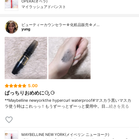
OPERA(オペラ)
マイラッシュアドバンスト
ビューティーカウンセラー☆化粧品販売☆メ…
yung
5.00
ぱっちりおめめに⚆.̮⚆
**Maybelline newyorkthe hypercurl waterproof#マスカラ⁡黒いマスカ
ラ使う時はこれっっ！もうずーっとずーっと愛用中。目…
続きを見る
MAYBELLINE NEW YORK(メイベリン ニューヨーク)