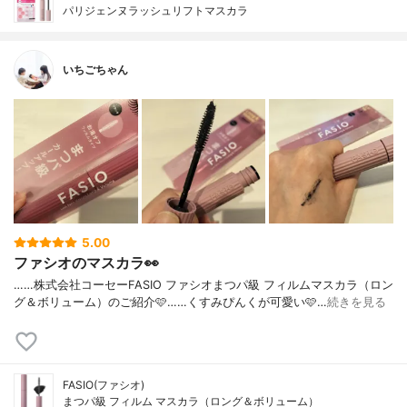
パリジェンヌラッシュリフトマスカラ
いちごちゃん
5.00
ファシオのマスカラ👀
……⁡⁡株式会社コーセー⁡⁡FASIO ファシオ⁡⁡まつパ級 フィルムマスカラ⁡⁡（ロン
グ＆ボリューム）⁡⁡のご紹介🩷️⁡⁡……⁡⁡くすみぴんくが可愛い🩷️⁡⁡…
続きを見る
FASIO(ファシオ)
まつパ級 フィルム マスカラ（ロング＆ボリューム）