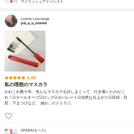
マイラッシュアドバンスト
cosme concierge
yui_u_u_cosme
5.00
私の理想のマスカラ
かれこれ数十年、色んなマスカラを試しまくって、行き着いたのがこ
れ！☑︎カールキープ☑︎ロング☑︎セパレート☑︎自然な仕上がり☑︎目頭・目
尻・下まつげなど、 細か…
続きを見る
OPERA(オペラ)