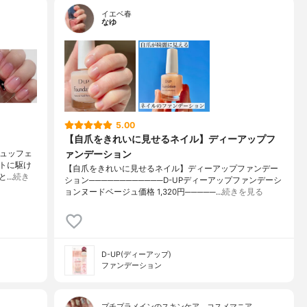
イエベ春
なゆ
5.00
【自爪をきれいに見せるネイル】ディーアップフ
ァンデーション
ビュッフェ
トに駆け
【自爪をきれいに見せるネイル】ディーアップファンデー
と…
続き
ション────────────D-UPディーアップファンデーシ
ョンヌードベージュ価格 1,320円─────…
続きを見る
D-UP(ディーアップ)
ファンデーション
プチプラメインのスキンケア、コスメマニア…