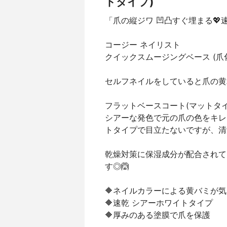
トタイプ)
「爪の縦ジワ 凹凸すぐ埋まる💖
コージー ネイリスト
クイックスムージングベース (爪
セルフネイルをしていると爪の黄
フラットベースコート(マットタ
シアーな発色で元の爪の色をキレ
トタイプで目立たないですが、清
乾燥対策に保湿成分が配合されて
す◎🙆
🔶ネイルカラーによる黄バミが
🔶速乾 シアーホワイトタイプ
🔶厚みのある塗膜で爪を保護