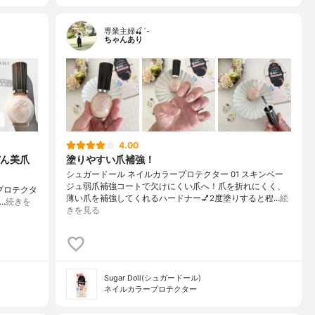
専業主婦🍒´-
ちゃんあり
4.00
ん美爪
塗りやすい爪補強！
シュガードール ネイルカラープロテクター 01 スキンベー
ジュ弱爪補強コートで欠けにくい爪へ！爪を折れにくく、
 プロテクタ
薄い爪を補強してくれるハードナー💅2度塗りすると程…
続
…
続きを
きを見る
Sugar Doll(シュガードール)
ネイルカラープロテクター