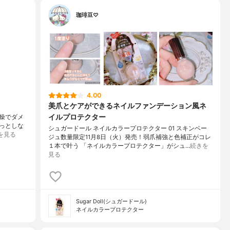
珈琲豆♡
4.00
美爪とケアができるネイルファンデーション風ネ
イルプロテクター
乾燥でダメ
っとしな
シュガードール ネイルカラープロテクター 01 スキンベー
を見る
ジュ数量限定11月8日（火）発売！弱爪補強と色補正がコレ
１本で叶う 「ネイルカラープロテクター」がシュ…
続きを
見る
Sugar Doll(シュガードール)
ネイルカラープロテクター