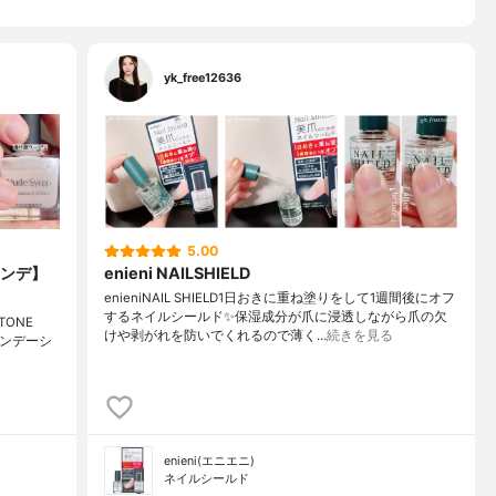
yk_free12636
5.00
ンデ】
enieni NAILSHIELD
enieniNAIL SHIELD⁡1日おきに重ね塗りをして1週間後にオフ
するネイルシールド✨⁡保湿成分が爪に浸透しながら爪の欠
ONE
けや剥がれを防いでくれるので薄く…
続きを見る
ファンデーシ
enieni(エニエニ)
ネイルシールド