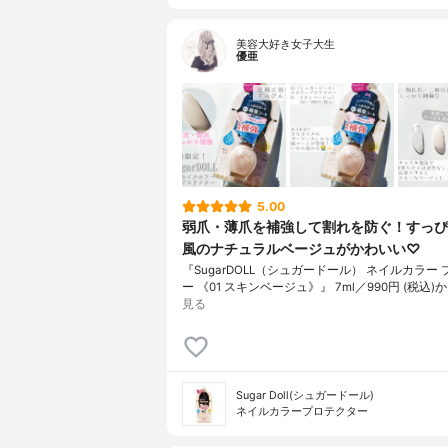
美容大好き女子大生
優亜
5.00
弱爪・薄爪を補強して割れを防ぐ！すっぴ
風のナチュラルベージュがかわいい♡
『SugarDOLL（シュガードール） ネイルカラー
ー 《01 スキンベージュ》』 7ml／990円 (税込)か
見る
Sugar Doll(シュガードール)
ネイルカラープロテクター