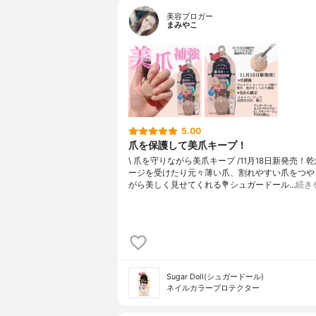
美容ブロガー
まみやこ
5.00
爪を保護して美爪キープ！
\ 爪を守りながら美爪キープ /⁡11月18日新発売！⁡
ージを受けたり元々薄い爪、割れやすい爪をつや
がら美しく見せてくれる⁡⁡💐シュガードール…
続き
Sugar Doll(シュガードール)
ネイルカラープロテクター