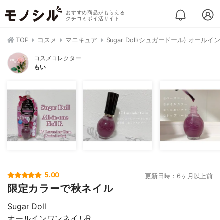
おすすめ商品がもらえる
クチコミポイ活サイト
TOP
コスメ
マニキュア
Sugar Doll(シュガードール) オール
コスメコレクター
もい
5.00
更新日時：6ヶ月以上前
限定カラーで秋ネイル
Sugar Doll
オールインワンネイルR