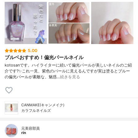
5.00
ブルベおすすめ！偏光パールネイル
kotosanです。ハイライターに続いて偏光パールが美しいネイルのご紹
介です?✨これ一見、紫色のパールに見えるんですが実は塗るとブルー
の偏光パールが素敵な、魅惑…
続きを見る
CANMAKE(キャンメイク)
カラフルネイルズ
元美容部員
rin