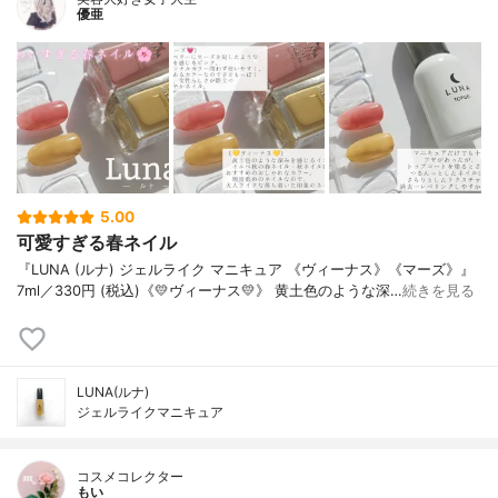
優亜
5.00
可愛すぎる春ネイル
『LUNA (ルナ) ジェルライク マニキュア 《ヴィーナス》《マーズ》』
7ml／330円 (税込)《💛ヴィーナス💛》 黄土色のような深…
続きを見る
LUNA(ルナ)
ジェルライクマニキュア
コスメコレクター
もい