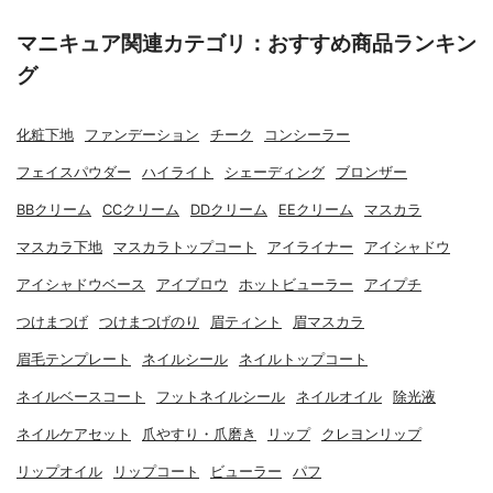
マニキュア関連カテゴリ：おすすめ商品ランキン
グ
化粧下地
ファンデーション
チーク
コンシーラー
フェイスパウダー
ハイライト
シェーディング
ブロンザー
BBクリーム
CCクリーム
DDクリーム
EEクリーム
マスカラ
マスカラ下地
マスカラトップコート
アイライナー
アイシャドウ
アイシャドウベース
アイブロウ
ホットビューラー
アイプチ
つけまつげ
つけまつげのり
眉ティント
眉マスカラ
眉毛テンプレート
ネイルシール
ネイルトップコート
ネイルベースコート
フットネイルシール
ネイルオイル
除光液
ネイルケアセット
爪やすり・爪磨き
リップ
クレヨンリップ
リップオイル
リップコート
ビューラー
パフ