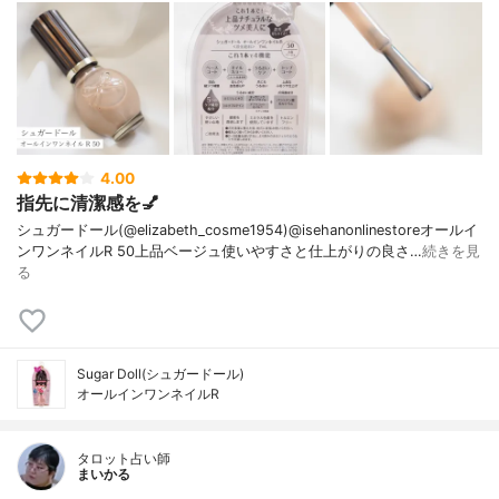
4.00
指先に清潔感を💅
シュガードール(@elizabeth_cosme1954)@isehanonlinestoreオールイ
ンワンネイルR 50上品ベージュ使いやすさと仕上がりの良さ…
続きを見
る
Sugar Doll(シュガードール)
オールインワンネイルR
タロット占い師
まいかる