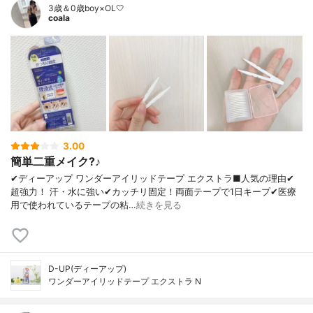
3歳＆0歳boy×OL🤍
coala
3.00
簡単二重メイク?♪
✔︎ディーアップ ワンダーアイリッドテープ エクストラ■人気の理由✔
超強力！ 汗・水に強い✔カッチリ固定！両面テープで1日キープ✔医療
用で使われているテープの粘…
続きを見る
D-UP(ディーアップ)
ワンダーアイリッドテープ エクストラ N