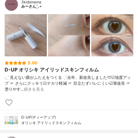
3kidsmama
みーさん¨̮⸝⋆
5.00
D-UP オリシキ アイリッドスキンフィルム
˗ˏˋ 見えない膜がふたえをつくる ˎˊ˗去年、新改良しました♡☑︎強度アッ
プ ☞ さらにクッキリ☑︎テカリ軽減 ☞ 目立たずバレにくい☑︎筆改良 ☞
塗りやす…
続きを見る
D-UP(ディーアップ)
オリシキ アイリッドスキンフィルム