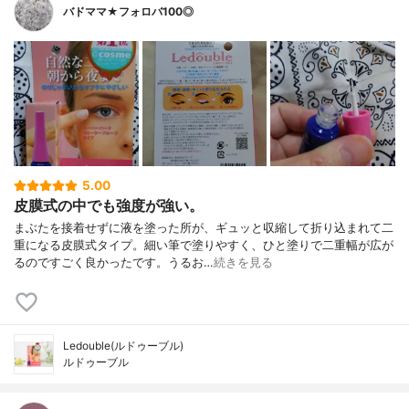
バドママ★フォロバ100◎
5.00
皮膜式の中でも強度が強い。
まぶたを接着せずに液を塗った所が、ギュッと収縮して折り込まれて二
重になる皮膜式タイプ。細い筆で塗りやすく、ひと塗りで二重幅が広が
るのですごく良かったです。うるお…
続きを見る
Ledouble(ルドゥーブル)
ルドゥーブル