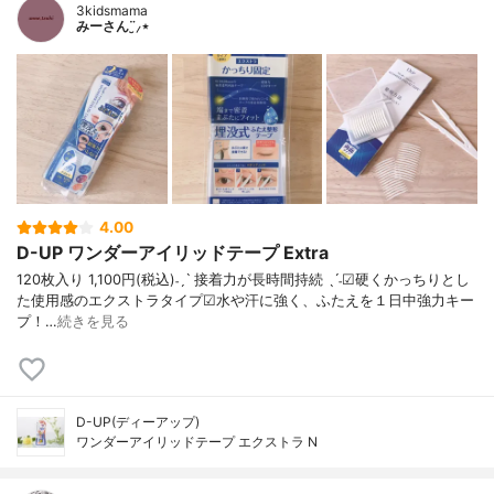
3kidsmama
みーさん¨̮⸝⋆
4.00
D-UP ワンダーアイリッドテープ Extra
120枚入り 1,100円(税込)⁡˗ˏˋ 接着力が長時間持続 ˎˊ˗☑︎硬くかっちりとし
た使用感のエクストラタイプ☑︎水や汗に強く、ふたえを１日中強力キー
プ！…
続きを見る
D-UP(ディーアップ)
ワンダーアイリッドテープ エクストラ N