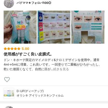
バドママ★フォロバ100◎
5.00
使用感がすごく良い皮膜式。
ドン・キホーテ限定のマイメロディ&クロミデザインを使用中。通常
4ml→5mlに増量。これ良いです。一回塗りで二重幅がひろがったし、
乾いた後固くなくて、自然に目が…
続きを見る
D-UP(ディーアップ)
オリシキ アイリッドスキンフィルム