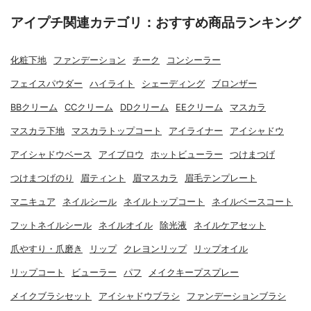
アイプチ関連カテゴリ：おすすめ商品ランキング
化粧下地
ファンデーション
チーク
コンシーラー
フェイスパウダー
ハイライト
シェーディング
ブロンザー
BBクリーム
CCクリーム
DDクリーム
EEクリーム
マスカラ
マスカラ下地
マスカラトップコート
アイライナー
アイシャドウ
アイシャドウベース
アイブロウ
ホットビューラー
つけまつげ
つけまつげのり
眉ティント
眉マスカラ
眉毛テンプレート
マニキュア
ネイルシール
ネイルトップコート
ネイルベースコート
フットネイルシール
ネイルオイル
除光液
ネイルケアセット
爪やすり・爪磨き
リップ
クレヨンリップ
リップオイル
リップコート
ビューラー
パフ
メイクキープスプレー
メイクブラシセット
アイシャドウブラシ
ファンデーションブラシ