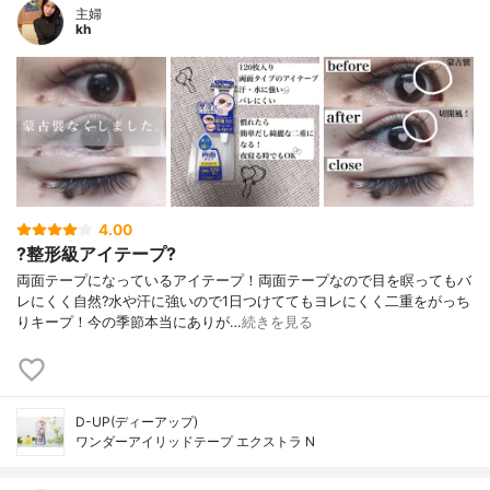
主婦
kh
4.00
?整形級アイテープ?
両面テープになっているアイテープ！両面テープなので目を瞑ってもバ
レにくく自然?水や汗に強いので1日つけててもヨレにくく二重をがっち
りキープ！今の季節本当にありが…
続きを見る
D-UP(ディーアップ)
ワンダーアイリッドテープ エクストラ N