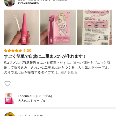
kirakiranoriko
5.00
すごく簡単で自然に二重まぶたが作れます！
#コスメルポ当選報告まぶたを接着させずに、塗った部分をギュッと収
縮して折り込み、きれいな二重まぶたをつくる、大人気ルドゥーブル。
のりでまぶたを接着するタイプでは…
続きを見る
Ledouble(ルドゥーブル)
大人のルドゥーブル
コスメコレクター