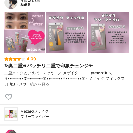
👩🏻‍💻＆💃🏻
SaE💜
4.00
✨奥二重⇒パッチリ二重で印象チェンジ✨
二重メイクといえば…？そう！／ メザイク！！！ @mezaik ＼
✼••┈┈••✼••┈┈••✼••┈┈••✼••┈┈••✼・メザイク フィックス
(下地)・メザ…
続きを見る
Mezaik(メザイク)
フリーファイバー