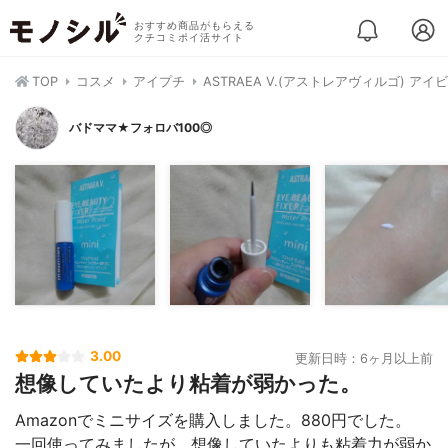
おすすめ商品がもらえる
クチコミポイ活サイト
TOP
コスメ
アイプチ
ASTRAEA V.(アストレアヴィルゴ) ア
バドママ★フォロバ100◎
3.00
更新日時：6ヶ月以上前
想像していたより粘着が弱かった。
Amazonでミニサイズを購入しました。880円でした。
一回使ってみましたが、想像していたよりも粘着力が弱か