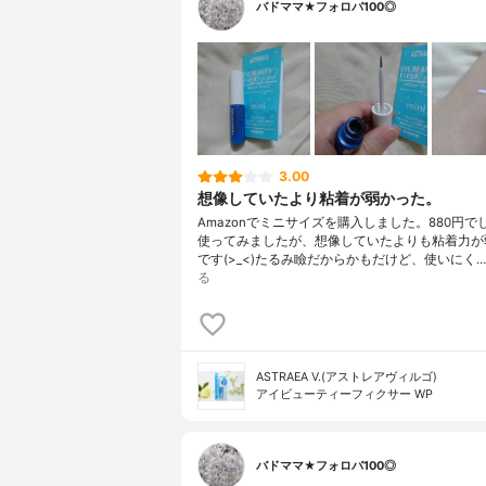
バドママ★フォロバ100◎
3.00
想像していたより粘着が弱かった。
Amazonでミニサイズを購入しました。880円で
使ってみましたが、想像していたよりも粘着力が
です(>_<)たるみ瞼だからかもだけど、使いにく…
る
ASTRAEA V.(アストレアヴィルゴ)
アイビューティーフィクサー WP
バドママ★フォロバ100◎