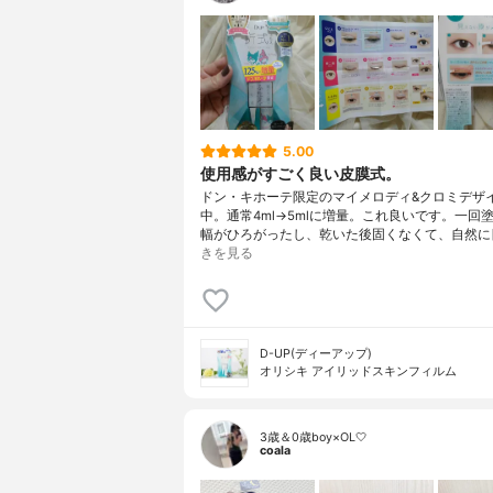
5.00
使用感がすごく良い皮膜式。
ドン・キホーテ限定のマイメロディ&クロミデザ
中。通常4ml→5mlに増量。これ良いです。一回
幅がひろがったし、乾いた後固くなくて、自然に
きを見る
D-UP(ディーアップ)
オリシキ アイリッドスキンフィルム
3歳＆0歳boy×OL🤍
coala