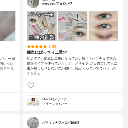
専業主婦
necopen/フォロバ♡
5.00
簡単にぱっちり二重♡
した。一回
初めてでも簡単に二重になっていい感じ！👀🤍今まで別の
弱かった
皮膜タイプを使っていたけど、メザイクは1日過ごしても二
続きを見
重が戻ったりしないのが強い❤️‍🔥瞼がくっついててバレ…
続
きを見る
Mezaik(メザイク)
フリーファイバー
バドママ★フォロバ100◎