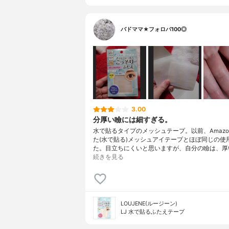
バドママ★フォロバ100◎
3.00
分厚い瞼には細すぎる。
水で貼るタイプのメッシュテープ。以前、Amazo
た(水で貼る)メッシュアイテープとほぼ同じの使
た。目立ちにくいと思いますが、自分の瞼は、厚
続きを見る
LOUJENE(ルージーン)
LJ 水で貼るふたえテープ