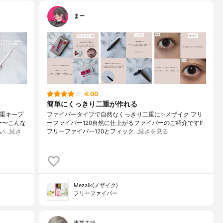
まー
4.00
簡単にくっきり二重が作れる
二重キープ
ファイバータイプで自然なくっきり二重に✨⁡⁡メザイク フリ
ー〜こんな
ーファイバー120⁡⁡自然に仕上がるファイバーのご紹介です‼️⁡⁡⁡⁡
い…
続き
フリーファイバー120とフィック…
続きを見る
Mezaik(メザイク)
フリーファイバー