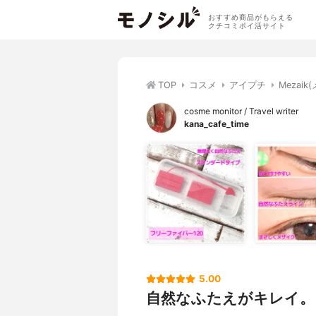
おすすめ商品がもらえる
クチコミポイ活サイト
TOP
コスメ
アイプチ
Mezai
cosme monitor / Travel writer
kana_cafe_time
5.00
自然なふたえがキレイ。