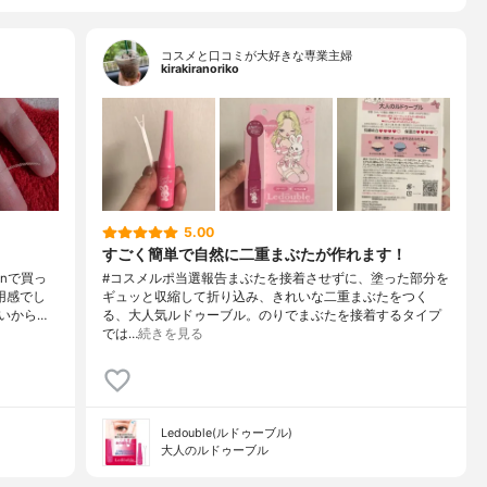
コスメと口コミが大好きな専業主婦
kirakiranoriko
5.00
すごく簡単で自然に二重まぶたが作れます！
nで買っ
#コスメルポ当選報告まぶたを接着させずに、塗った部分を
用感でし
ギュッと収縮して折り込み、きれいな二重まぶたをつく
いから…
る、大人気ルドゥーブル。のりでまぶたを接着するタイプ
では…
続きを見る
Ledouble(ルドゥーブル)
大人のルドゥーブル