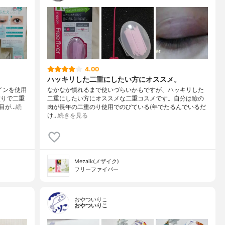
4.00
ハッキリした二重にしたい方にオススメ。
インを使用
なかなか慣れるまで使いづらいかもですが、ハッキリした
塗りで二重
二重にしたい方にオススメな二重コスメです。自分は瞼の
目が…
続
肉が長年の二重のり使用でのびている(年でたるんでいるだ
け…
続きを見る
Mezaik(メザイク)
フリーファイバー
おやついりこ
おやついりこ