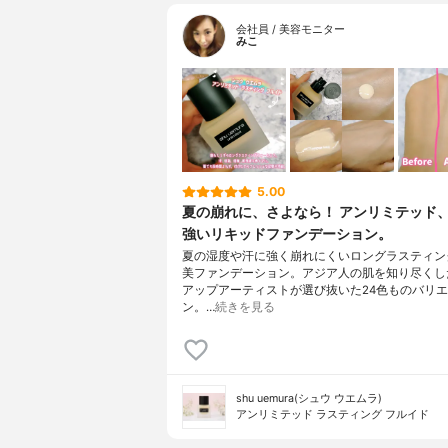
会社員 / 美容モニター
みこ
5.00
夏の崩れに、さよなら！ アンリミテッド
強いリキッドファンデーション。
夏の湿度や汗に強く崩れにくいロングラスティン
美ファンデーション。アジア人の肌を知り尽くし
アップアーティストが選び抜いた24色ものバリ
ン。…
続きを見る
shu uemura(シュウ ウエムラ)
アンリミテッド ラスティング フルイド