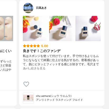
日高あき
5.00
れにくい
良きです！このファンデ
私はスポンジを使って付けています。手で付けるよりもム
ラにならなくて綺麗に仕上がる気がするの。密着感があっ
でずらっと
て、肌にピタッとフィットする感じが好きです。毛穴まで
けど容器
カバ…
続きを見る
い人はや
shu uemura(シュウ ウエムラ)
アンリミテッド ラスティング フルイド