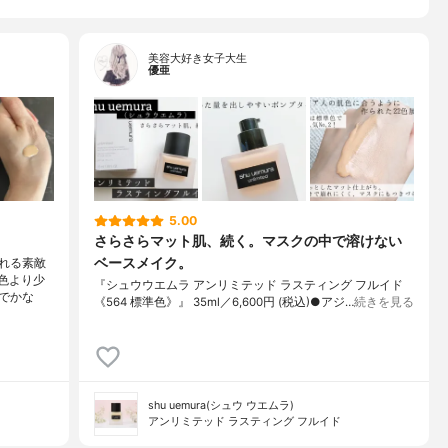
美容大好き女子大生
優亜
5.00
さらさらマット肌、続く。マスクの中で溶けない
ベースメイク。
れる素敵
準色より少
『シュウウエムラ アンリミテッド ラスティング フルイド
でかな
《564 標準色》』 35ml／6,600円 (税込)●アジ…
続きを見る
shu uemura(シュウ ウエムラ)
アンリミテッド ラスティング フルイド