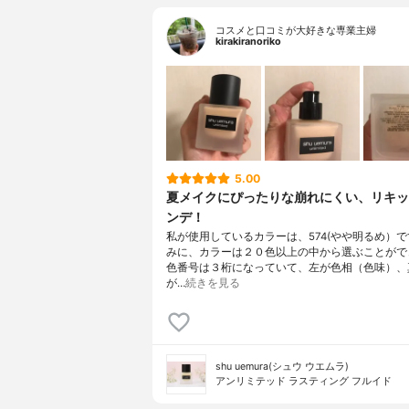
コスメと口コミが大好きな専業主婦
kirakiranoriko
5.00
夏メイクにぴったりな崩れにくい、リキッ
ンデ！
私が使用しているカラーは、574(やや明るめ）
みに、カラーは２０色以上の中から選ぶことがで
色番号は３桁になっていて、左が色相（色味）、
が…
続きを見る
shu uemura(シュウ ウエムラ)
アンリミテッド ラスティング フルイド