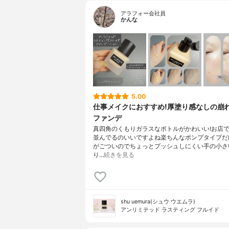
アラフォー会社員
かんな
5.00
仕事メイクにおすすめ!厚塗り感なしの崩
ファンデ
真四角のくもりガラスなボトルがかわいい!お店
並んでるのいいですよね楽ちんなポンプタイプだ
がごついのでちょっとプッシュしにくい手の小さ
り…
続きを見る
shu uemura(シュウ ウエムラ)
アンリミテッド ラスティング フルイド