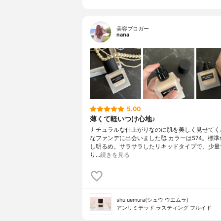
美容ブロガー
nana
5.00
薄くて軽いつけ心地♪
ナチュラルな仕上がりなのに肌を美しく見せてく
なファンデに出会いました🥰 カラーは574。標
し明るめ。サラサラしたリキッドタイプで、少量
り…
続きを見る
shu uemura(シュウ ウエムラ)
アンリミテッド ラスティング フルイド