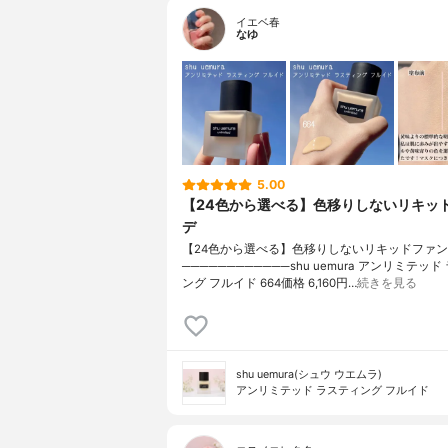
イエベ春
なゆ
5.00
【24色から選べる】色移りしないリキッ
デ
【24色から選べる】色移りしないリキッドファ
────────────shu uemura アンリミテッ
ング フルイド 664価格 6,160円…
続きを見る
shu uemura(シュウ ウエムラ)
アンリミテッド ラスティング フルイド