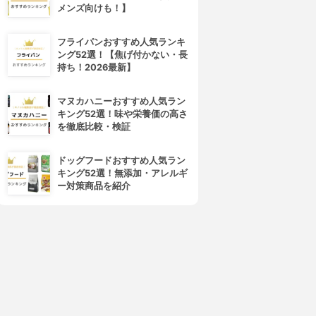
メンズ向けも！】
フライパンおすすめ人気ランキ
ング52選！【焦げ付かない・長
持ち！2026最新】
マヌカハニーおすすめ人気ラン
キラ★リズム
COVERMARK(カバーマーク)
キング52選！味や栄養価の高さ
V スキンアップファンデーシ
フローレス フィット
を徹底比較・検証
ョン
4.01
(12)
¥3,850
4.02
ドッグフードおすすめ人気ラン
¥1,980
キング52選！無添加・アレルギ
ー対策商品を紹介