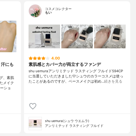
コスメコレクター
もい
4.00
、汗にも
素肌感とカバー力が両立するファンデ
shu uemuraアンリミテッド ラスティング フルイド594CP
に当選していただきました♡シュウのカラーコスメは使っ
グ、素肌
たことがあるのですが、ベースメイクは初め…
続きを見る
たメイク
エーショ
shu uemura(シュウ ウエムラ)
アンリミテッド ラスティング フルイド