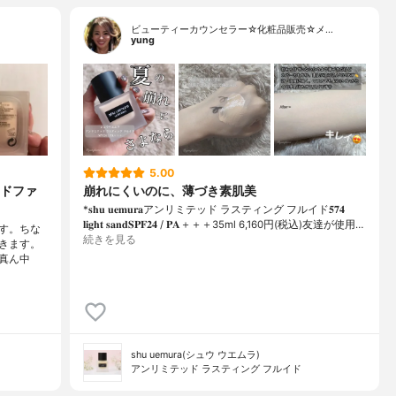
ビューティーカウンセラー☆化粧品販売☆メ…
yung
5.00
ドファ
崩れにくいのに、薄づき素肌美
*𝐬𝐡𝐮 𝐮𝐞𝐦𝐮𝐫𝐚アンリミテッド ラスティング フルイド𝟓𝟕𝟒
𝐥𝐢𝐠𝐡𝐭 𝐬𝐚𝐧𝐝𝐒𝐏𝐅𝟐𝟒 / 𝐏𝐀＋＋＋⁡35ml 6,160円(税込)⁡友達が使用…
です。ちな
続きを見る
きます。
真ん中
shu uemura(シュウ ウエムラ)
アンリミテッド ラスティング フルイド