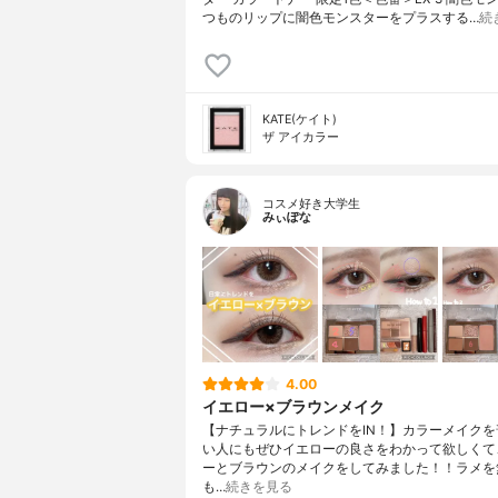
つものリップに闇色モンスターをプラスする…
続
KATE(ケイト)
ザ アイカラー
コスメ好き大学生
みぃぽな
4.00
イエロー×ブラウンメイク
【ナチュラルにトレンドをIN！】カラーメイクを
い人にもぜひイエローの良さをわかって欲しくて
ーとブラウンのメイクをしてみました！！ラメを
も…
続きを見る