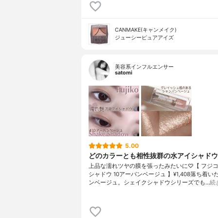
CANMAKE(キャンメイク)
ジューシーピュアアイズ
美容系インフルエンサー
satomi
5.00
どのカラーとも相性抜群の水アイシャド
上品な濡れツヤの膜を張ったみたいに♡【 フジコ
シャドウ 10アーバンベージュ 】¥1,408落ち着
ンベージュ。シェイクシャドウシリーズでも…
続