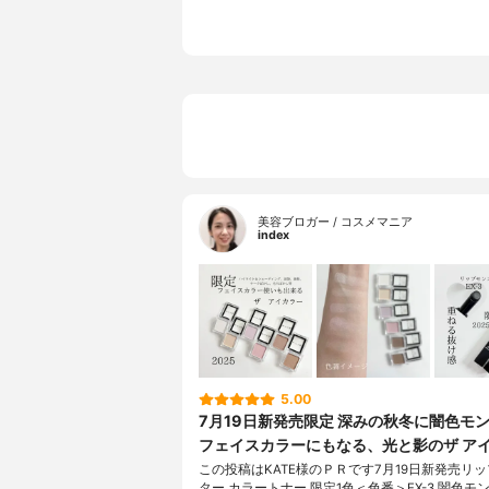
美容ブロガー / コスメマニア
index
5.00
7月19日新発売限定 深みの秋冬に闇色モ
フェイスカラーにもなる、光と影のザ ア
この投稿はKATE様のＰＲです7月19日新発売リ
ター カラートナー 限定1色＜色番＞EX-3 闇色モ