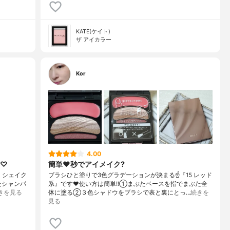
KATE(ケイト)
ザ アイカラー
Kor
4.00
ウ♡
簡単❤️秒でアイメイク?
 シェイク
ブラシひと塗りで3色グラデーションが決まる☝️『15 レッド
いたシャンパ
系』です❤️使い方は簡単‼️①まぶたベースを指でまぶた全
きを見る
体に塗る②３色シャドウをブラシで表と裏にとっ…
続きを
見る