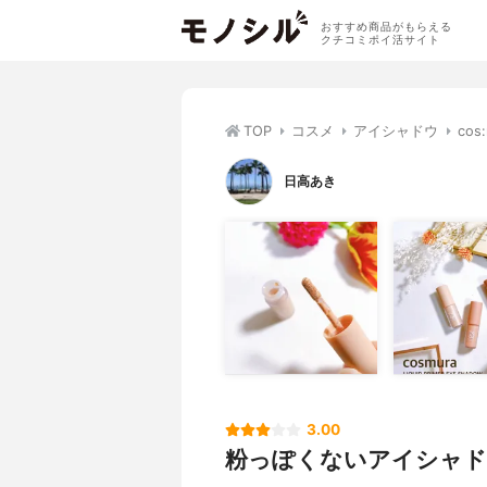
おすすめ商品がもらえる
クチコミポイ活サイト
TOP
コスメ
アイシャドウ
co
日高あき
3.00
粉っぽくないアイシャ