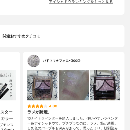
アイシャドウランキングをもっと見る
関連おすすめクチコミ
バドママ★フォロバ100◎
4.00
ンスター
ラメが綺麗。
イカラー
10ナイトラベンダーを購入しました。使いやすいラベンダ
ー色アイシャドウで、プチプラなのに、ラメ、艶が綺麗。
ップモンス
しめ色のパープルも深みがあって、思ったより、肌馴染み
ンスターい