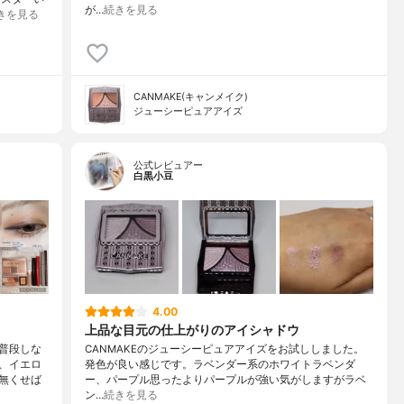
が…
続きを見る
きを見る
CANMAKE(キャンメイク)
ジューシーピュアアイズ
公式レビュアー
白黒小豆
4.00
上品な目元の仕上がりのアイシャドウ
普段しな
CANMAKEのジューシーピュアアイズをお試ししました。
、イエロ
発色が良い感じです。ラベンダー系のホワイトラベンダ
無くせば
ー、パープル思ったよりパープルが強い気がしますがラベ
ン…
続きを見る