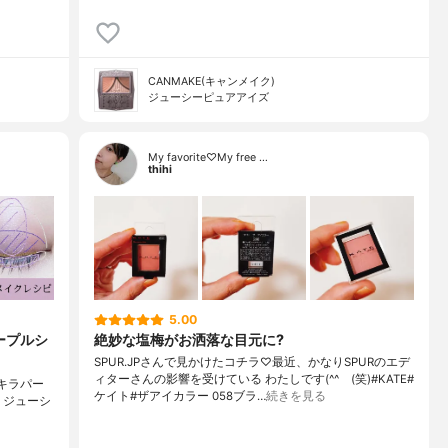
CANMAKE(キャンメイク)
ジューシーピュアアイズ
My favorite♡My free …
thihi
5.00
ープルシ
絶妙な塩梅がお洒落な目元に?
SPUR.JPさんで見かけたコチラ♡最近、かなりSPURのエデ
ィターさんの影響を受けている わたしです(^^ゞ(笑)#KATE#
キラパー
ケイト#ザアイカラー 058ブラ…
続きを見る
AKE ジューシ