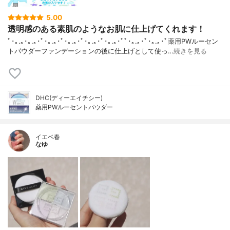
5.00
透明感のある素肌のようなお肌に仕上げてくれます！
ﾟ･｡.｡･｡.｡･ﾟ･｡.｡･ﾟ･｡.｡･ﾟ･｡.｡･ﾟ･｡.｡･ﾟﾟ･｡.｡･ﾟ･｡.｡･ﾟ薬用PWルーセン
トパウダーファンデーションの後に仕上げとして使っ…
続きを見る
DHC(ディーエイチシー)
薬用PWルーセントパウダー
イエベ春
なゆ