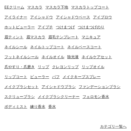
EEクリーム
マスカラ
マスカラ下地
マスカラトップコート
アイライナー
アイシャドウ
アイシャドウベース
アイブロウ
ホットビューラー
アイプチ
つけまつげ
つけまつげのり
眉ティント
眉マスカラ
眉毛テンプレート
マニキュア
ネイルシール
ネイルトップコート
ネイルベースコート
フットネイルシール
ネイルオイル
除光液
ネイルケアセット
爪やすり・爪磨き
リップ
クレヨンリップ
リップオイル
リップコート
ビューラー
パフ
メイクキープスプレー
メイクブラシセット
アイシャドウブラシ
ファンデーションブラシ
スクリューブラシ
メイクブラシクリーナー
フェロモン香水
ボディミスト
練り香水
香水
カテゴリ一覧へ