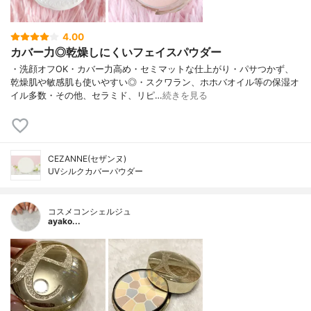
4.00
カバー力◎乾燥しにくいフェイスパウダー
・洗顔オフOK・カバー力高め・セミマットな仕上がり・パサつかず、
乾燥肌や敏感肌も使いやすい◎・スクワラン、ホホバオイル等の保湿オ
イル多数・その他、セラミド、リピ…
続きを見る
CEZANNE(セザンヌ)
UVシルクカバーパウダー
コスメコンシェルジュ
ayako...