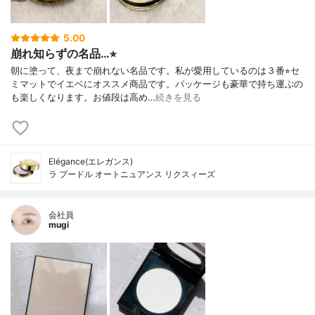
5.00
崩れ知らずの名品…⭐︎
朝に塗って、夜まで崩れない名品です。私が愛用しているのは３番⭐︎セ
ミマットでイエベにオススメ商品です。パッケージも豪華で持ち運ぶの
も楽しくなります。お値段は高め…
続きを見る
Elégance(エレガンス)
ラ プードル オートニュアンス リクスィーズ
会社員
mugi