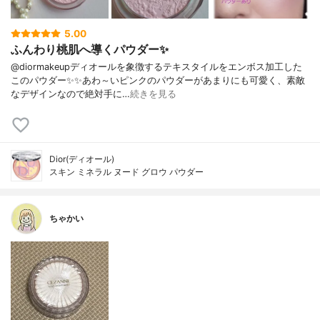
5.00
ふんわり桃肌へ導くパウダー✨
@diormakeupディオールを象徴するテキスタイルをエンボス加工した
このパウダー✨✨あわ～いピンクのパウダーがあまりにも可愛く、素敵
なデザインなので絶対手に…
続きを見る
Dior(ディオール)
スキン ミネラル ヌード グロウ パウダー
ちゃかい