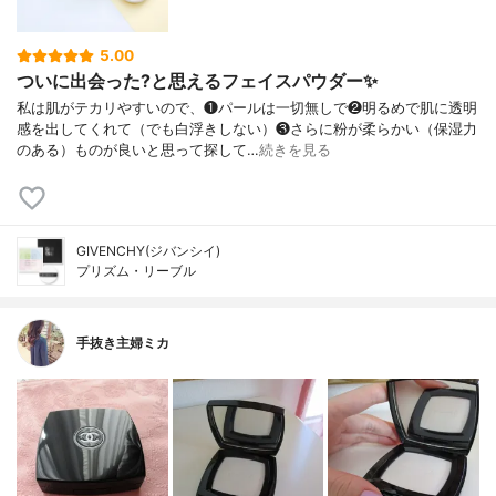
5.00
ついに出会った?と思えるフェイスパウダー✨
私は肌がテカリやすいので、❶パールは一切無しで❷明るめで肌に透明
感を出してくれて（でも白浮きしない）❸さらに粉が柔らかい（保湿力
のある）ものが良いと思って探して…
続きを見る
GIVENCHY(ジバンシイ)
プリズム・リーブル
手抜き主婦ミカ