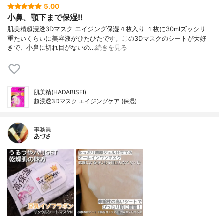
5.00
小鼻、顎下まで保湿‼︎
肌美精超浸透3Dマスク エイジング保湿４枚入り １枚に30mlズッシリ
重たいくらいに美容液がひたひたです。この3Dマスクのシートが大好
きで、小鼻に切れ目がないの…
続きを見る
肌美精(HADABISEI)
超浸透3Dマスク エイジングケア (保湿)
事務員
あづさ