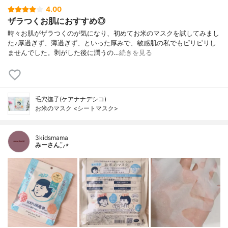
4.00
ザラつくお肌におすすめ◎
時々お肌がザラつくのが気になり、初めてお米のマスクを試してみまし
た♪厚過ぎず、薄過ぎず、といった厚みで、敏感肌の私でもピリピリし
ませんでした。剥がした後に潤うの…
続きを見る
毛穴撫子(ケアナナデシコ)
お米のマスク <シートマスク>
3kidsmama
みーさん¨̮⸝⋆