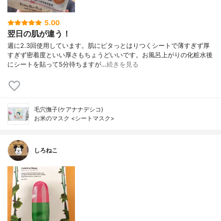
5.00
翌日の肌が違う！
週に2.3回使用しています。肌にピタっとはりつくシートで薄すぎず厚
すぎず密着度といい厚さもちょうどいいです。お風呂上がりの化粧水後
にシートを貼って5分待ちますが…
続きを見る
毛穴撫子(ケアナナデシコ)
お米のマスク <シートマスク>
しろねこ