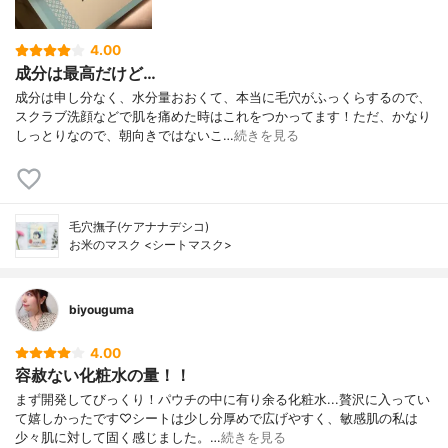
4.00
成分は最高だけど…
成分は申し分なく、水分量おおくて、本当に毛穴がふっくらするので、
スクラブ洗顔などで肌を痛めた時はこれをつかってます！ただ、かなり
しっとりなので、朝向きではないこ…
続きを見る
毛穴撫子(ケアナナデシコ)
お米のマスク <シートマスク>
biyouguma
4.00
容赦ない化粧水の量！！
まず開発してびっくり！パウチの中に有り余る化粧水...贅沢に入ってい
て嬉しかったです♡シートは少し分厚めで広げやすく、敏感肌の私は
少々肌に対して固く感じました。…
続きを見る