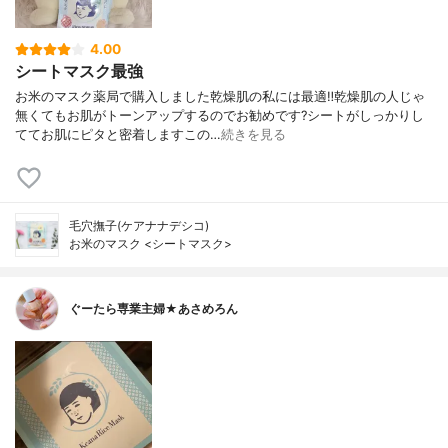
4.00
シートマスク最強
お米のマスク薬局で購入しました乾燥肌の私には最適‼️乾燥肌の人じゃ
無くてもお肌がトーンアップするのでお勧めです?シートがしっかりし
ててお肌にピタと密着しますこの…
続きを見る
毛穴撫子(ケアナナデシコ)
お米のマスク <シートマスク>
ぐーたら専業主婦★あさめろん