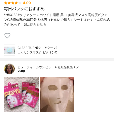
4.00
毎日パックにおすすめ
**#KOSE#クリアターンホワイト薬用 美白 美容液マスク高純度ビタミ
ンC誘導体配合⁡30回分 548円（セルレで購入）⁡シートはたくさん切れ込
みがあって、調…
続きを見る
CLEAR TURN(クリアターン)
エッセンスマスク ビタミンC
ビューティーカウンセラー☆化粧品販売☆メ…
yung