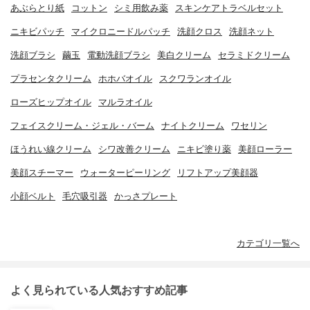
あぶらとり紙
コットン
シミ用飲み薬
スキンケアトラベルセット
ニキビパッチ
マイクロニードルパッチ
洗顔クロス
洗顔ネット
洗顔ブラシ
繭玉
電動洗顔ブラシ
美白クリーム
セラミドクリーム
プラセンタクリーム
ホホバオイル
スクワランオイル
ローズヒップオイル
マルラオイル
フェイスクリーム・ジェル・バーム
ナイトクリーム
ワセリン
ほうれい線クリーム
シワ改善クリーム
ニキビ塗り薬
美顔ローラー
美顔スチーマー
ウォーターピーリング
リフトアップ美顔器
小顔ベルト
毛穴吸引器
かっさプレート
カテゴリ一覧へ
よく見られている人気おすすめ記事