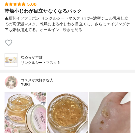
5.00
乾燥小じわが目立たなくなるパック
👤豆乳イソフラボン リンクルシートマスク とは↳濃密ジェル乳液仕立
ての高保湿マスク。乾燥による小じわを目立くし、さらにエイジングケ
アも兼ね揃えてる。オールイン…
続きを見る
なめらか本舗
リンクルシートマスク N
コスメが大好きな人
YURI