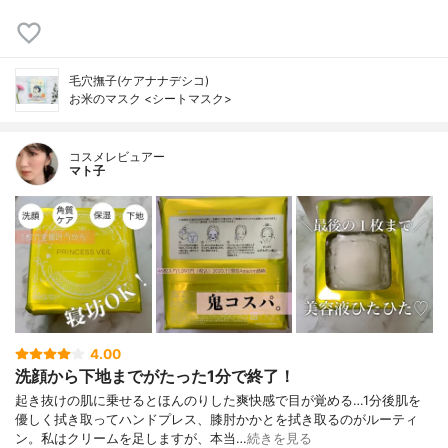
毛穴撫子(ケアナナデシコ)
お米のマスク <シートマスク>
コスメレビュアー
マト子
4.00
洗顔から下地までがたった1分で終了！
起き抜けの肌に乗せるとほんのりした爽快感で目が覚める…1分後肌を
優しく拭き取ってハンドプレス、膝肘かかとを拭き取るのがルーティ
ン。私はクリームを足しますが、本当…
続きを見る