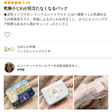
5.00
乾燥小じわが目立たなくなるパック
👤豆乳イソフラボン リンクルシートマスク とは↳濃密ジェル乳液仕立
ての高保湿マスク。乾燥による小じわを目立くし、さらにエイジングケ
ア効果もあるから肌がキュッと…
続きを見る
なめらか本舗
リンクルシートマスク N
ビューティーカウンセラー☆化粧品販売☆メ…
yung