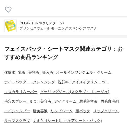
CLEAR TURN(クリアターン)
プリンセスヴェール モーニング スキンケア マスク
フェイスパック・シートマスク関連カテゴリ：お
すすめ商品ランキング
化粧水
乳液
美容液
導入液
オールインワンジェル・クリーム
ナイトパウダー
クレンジング
洗顔料
アイメイクリムーバー
マスカラリムーバー
ピーリングジェル(スクラブ・ゴマージュ)
毛穴スプレー
まつげ美容液
アイクリーム
眉毛美容液
眉毛育毛剤
アイシャンプー
唇美容液
リップバーム
唇パック
リップクリーム
リップスクラブ
くまとりシート(目元ケアシート・パック)