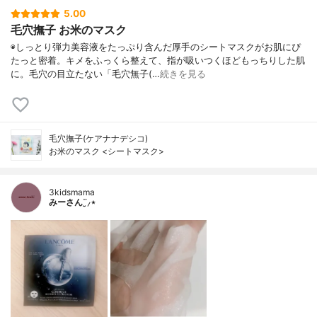
5.00
毛穴撫子 お米のマスク
◉しっとり弾力美容液をたっぷり含んだ厚手のシートマスクがお肌にぴ
たっと密着。キメをふっくら整えて、指が吸いつくほどもっちりした肌
に。毛穴の目立たない「毛穴無子(…
続きを見る
毛穴撫子(ケアナナデシコ)
お米のマスク <シートマスク>
3kidsmama
みーさん¨̮⸝⋆