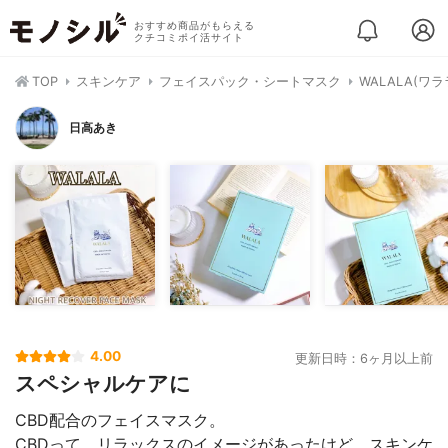
おすすめ商品がもらえる
クチコミポイ活サイト
TOP
スキンケア
フェイスパック・シートマスク
WALALA(ワ
日高あき
4.00
更新日時：6ヶ月以上前
スペシャルケアに
CBD配合のフェイスマスク。
CBDって、リラックスのイメージがあったけど、スキンケ