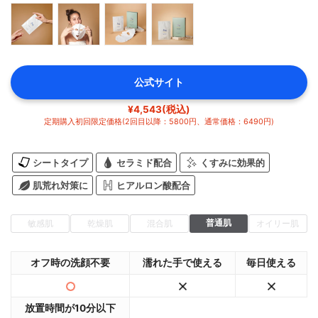
公式サイト
¥4,543(税込)
定期購入初回限定価格(2回目以降：5800円、通常価格：6490円)
シートタイプ
セラミド配合
くすみに効果的
肌荒れ対策に
ヒアルロン酸配合
普通肌
敏感肌
乾燥肌
混合肌
オイリー肌
オフ時の洗顔不要
濡れた手で使える
毎日使える
放置時間が10分以下