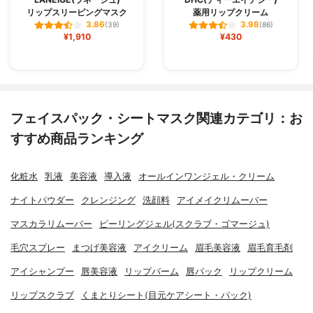
リップスリーピングマスク
薬用リップクリーム
3.86
3.98
(39)
(86)
¥1,910
¥430
フェイスパック・シートマスク関連カテゴリ：お
すすめ商品ランキング
化粧水
乳液
美容液
導入液
オールインワンジェル・クリーム
ナイトパウダー
クレンジング
洗顔料
アイメイクリムーバー
マスカラリムーバー
ピーリングジェル(スクラブ・ゴマージュ)
毛穴スプレー
まつげ美容液
アイクリーム
眉毛美容液
眉毛育毛剤
アイシャンプー
唇美容液
リップバーム
唇パック
リップクリーム
リップスクラブ
くまとりシート(目元ケアシート・パック)