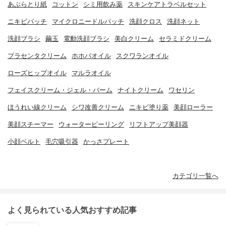
あぶらとり紙
コットン
シミ用飲み薬
スキンケアトラベルセット
ニキビパッチ
マイクロニードルパッチ
洗顔クロス
洗顔ネット
洗顔ブラシ
繭玉
電動洗顔ブラシ
美白クリーム
セラミドクリーム
プラセンタクリーム
ホホバオイル
スクワランオイル
ローズヒップオイル
マルラオイル
フェイスクリーム・ジェル・バーム
ナイトクリーム
ワセリン
ほうれい線クリーム
シワ改善クリーム
ニキビ塗り薬
美顔ローラー
美顔スチーマー
ウォーターピーリング
リフトアップ美顔器
小顔ベルト
毛穴吸引器
かっさプレート
カテゴリ一覧へ
よく見られている人気おすすめ記事