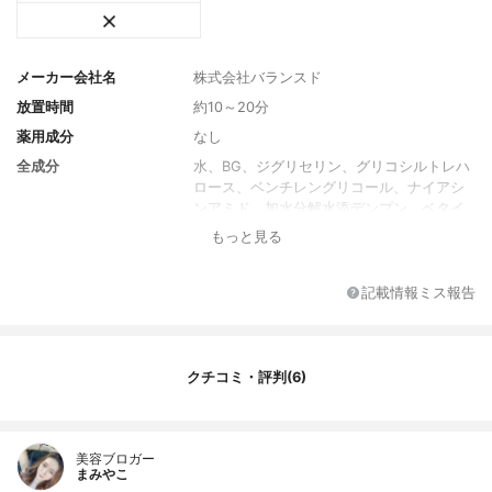
メーカー会社名
株式会社バランスド
放置時間
約10～20分
薬用成分
なし
全成分
水、BG、ジグリセリン、グリコシルトレハ
ロース、ベンチレングリコール、ナイアシ
ンアミド、加水分解水添デンプン、ベタイ
ン、キシリトール、イノシトール、フラー
もっと見る
レン、カンナビジオール、アーチチョーク
葉エキス、加水分解ヒアルロン酸、センチ
フォリアバラ花エキス、キハダ樹皮エキ
記載情報ミス報告
ス、ゲンチアナ根エキス、クラドシホンノ
バエカレドニアエ多糖体、水添レシチン、
フィトステロールズ、セラミドNP、セラミ
ドNG、エクトイン、ジヒドロキシプロピル
クチコミ・評判(6)
アルギニンHCI、ジラウロイルグルタミン酸
リシンNa、スクワラン、マカデミアナッツ
脂肪酸フィトステリル、ポリクオタニウム-
美容ブロガー
51、ポリクオタニウム-61、レモン果皮油、
まみやこ
アオモジ果実油、ボウシュウボク葉油、オ