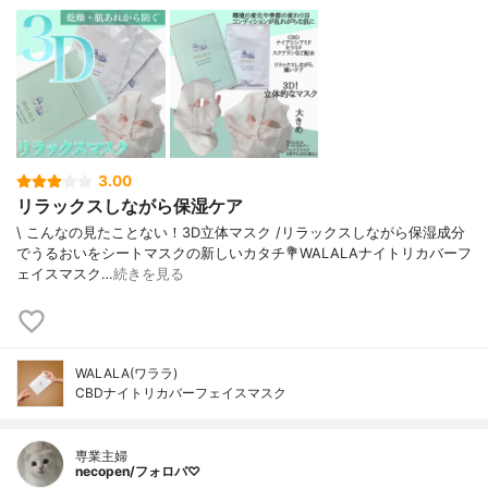
レンジ果皮油、ニュウコウジュ油、イソス
テアリン酸、オクチルドデカノール、PEG-
60水添ヒマシ油、ステアリン酸ポリグリセ
リル-10、グリチルリチン酸2K、キサンタン
ガム、トコフェロール、グリセリン、水酸
化Na、カルボマー、エチルヘキシルグリセ
リン、フェノキシエタノール
内容量
25ml×5枚
3.00
香り
レモングラスの香り
リラックスしながら保湿ケア
製造国
日本
\ こんなの見たことない！3D立体マスク /⁡リラックスしながら保湿成分
内容量のバリエーション
なし
でうるおいをシートマスクの新しいカタチ⁡⁡💐WALALAナイトリカバーフ
ェイスマスク⁡⁡…
続きを見る
WALALA(ワララ)
CBDナイトリカバーフェイスマスク
専業主婦
necopen/フォロバ♡