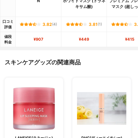
N
ホワイトマスク (トラネ
プレミアム フ
キサム酸)
マスク (超しっ
口コミ
3.82
(4)
3.81
(1)
3
評価
値段
¥907
¥449
¥415
料金
スキンケアグッズの関連商品
LANEIGE(ラネージュ)
DHC(ディーエイチシー)