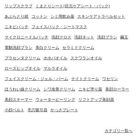
リップスクラブ
くまとりシート(目元ケアシート・パック)
あぶらとり紙
コットン
シミ用飲み薬
スキンケアトラベルセット
ニキビパッチ
フェイスパック・シートマスク
マイクロニードルパッチ
洗顔クロス
洗顔ネット
洗顔ブラシ
繭玉
電動洗顔ブラシ
美白クリーム
セラミドクリーム
プラセンタクリーム
ホホバオイル
スクワランオイル
ローズヒップオイル
マルラオイル
フェイスクリーム・ジェル・バーム
ナイトクリーム
ワセリン
ほうれい線クリーム
シワ改善クリーム
ニキビ塗り薬
美顔ローラー
美顔スチーマー
ウォーターピーリング
リフトアップ美顔器
小顔ベルト
毛穴吸引器
かっさプレート
カテゴリ一覧へ