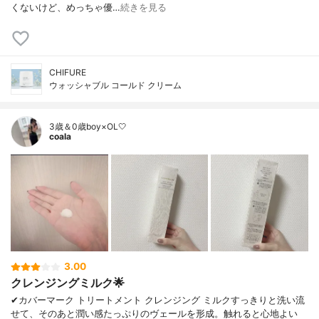
くないけど、めっちゃ優…
続きを見る
CHIFURE
ウォッシャブル コールド クリーム
3歳＆0歳boy×OL🤍
coala
3.00
クレンジングミルク🌟
✔︎カバーマーク トリートメント クレンジング ミルクすっきりと洗い流
せて、そのあと潤い感たっぷりのヴェールを形成。触れると心地よい