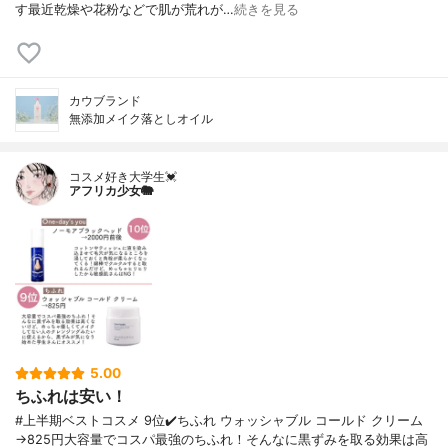
す最近乾燥や花粉などで肌が荒れが…
続きを見る
カウブランド
無添加メイク落としオイル
コスメ好き大学生💓
アフリカ少女🐘
5.00
ちふれは安い！
#上半期ベストコスメ 9位✔️ちふれ ウォッシャブル コールド クリーム
→825円大容量でコスパ最強のちふれ！そんなに黒ずみを取る効果は高