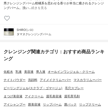
秀クレンジングバーム柑橘系を思わせる香りが本当に癒されるクレンジ
ングバーム。洗い…
続きを見る
SHIRO(シロ)
タマヌクレンジングバーム
クレンジング関連カテゴリ：おすすめ商品ランキ
ング
化粧水
乳液
美容液
導入液
オールインワンジェル・クリーム
ナイトパウダー
洗顔料
アイメイクリムーバー
マスカラリムーバー
ピーリングジェル(スクラブ・ゴマージュ)
毛穴スプレー
まつげ美容液
アイクリーム
眉毛美容液
眉毛育毛剤
アイシャンプー
唇美容液
リップバーム
唇パック
リップクリーム