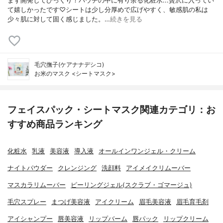
まず開発してびっくり！パウチの中に有り余る化粧水...贅沢に入ってい
て嬉しかったです♡シートは少し分厚めで広げやすく、敏感肌の私は
少々肌に対して固く感じました。…
続きを見る
毛穴撫子(ケアナナデシコ)
お米のマスク <シートマスク>
フェイスパック・シートマスク関連カテゴリ：お
すすめ商品ランキング
化粧水
乳液
美容液
導入液
オールインワンジェル・クリーム
ナイトパウダー
クレンジング
洗顔料
アイメイクリムーバー
マスカラリムーバー
ピーリングジェル(スクラブ・ゴマージュ)
毛穴スプレー
まつげ美容液
アイクリーム
眉毛美容液
眉毛育毛剤
アイシャンプー
唇美容液
リップバーム
唇パック
リップクリーム