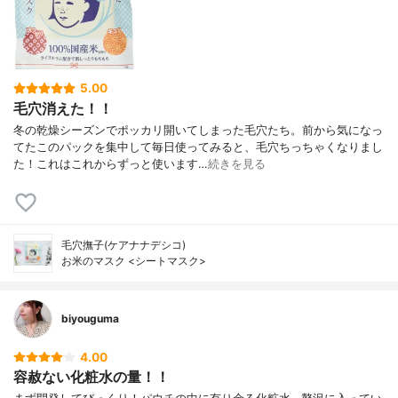
5.00
毛穴消えた！！
冬の乾燥シーズンでポッカリ開いてしまった毛穴たち。前から気になっ
てたこのパックを集中して毎日使ってみると、毛穴ちっちゃくなりまし
た！これはこれからずっと使います…
続きを見る
毛穴撫子(ケアナナデシコ)
お米のマスク <シートマスク>
biyouguma
4.00
容赦ない化粧水の量！！