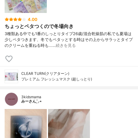
4.00
ちょっとペタつくので冬場向き
3種類ある中でも1番のしっとりタイプ26歳/混合乾燥肌の私でも夏場は
少しペタつきます、冬でもペタッとする時はその上からサラッとタイプ
のクリームを重ねる時も...…
続きを見る
CLEAR TURN(クリアターン)
プレミアム フレッシュマスク (超しっとり)
3kidsmama
みーさん¨̮⸝⋆