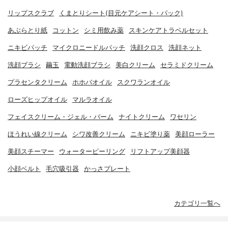
リップスクラブ
くまとりシート(目元ケアシート・パック)
あぶらとり紙
コットン
シミ用飲み薬
スキンケアトラベルセット
ニキビパッチ
マイクロニードルパッチ
洗顔クロス
洗顔ネット
洗顔ブラシ
繭玉
電動洗顔ブラシ
美白クリーム
セラミドクリーム
プラセンタクリーム
ホホバオイル
スクワランオイル
ローズヒップオイル
マルラオイル
フェイスクリーム・ジェル・バーム
ナイトクリーム
ワセリン
ほうれい線クリーム
シワ改善クリーム
ニキビ塗り薬
美顔ローラー
美顔スチーマー
ウォーターピーリング
リフトアップ美顔器
小顔ベルト
毛穴吸引器
かっさプレート
カテゴリ一覧へ