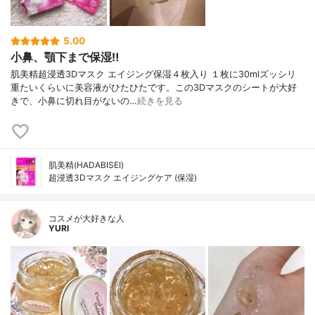
5.00
小鼻、顎下まで保湿‼︎
肌美精超浸透3Dマスク エイジング保湿４枚入り １枚に30mlズッシリ
重たいくらいに美容液がひたひたです。この3Dマスクのシートが大好
きで、小鼻に切れ目がないの…
続きを見る
肌美精(HADABISEI)
超浸透3Dマスク エイジングケア (保湿)
コスメが大好きな人
YURI