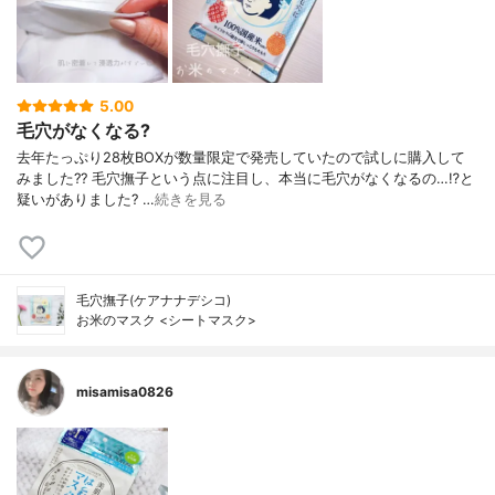
5.00
毛穴がなくなる?
去年たっぷり28枚BOXが数量限定で発売していたので試しに購入して
みました?? 毛穴撫子という点に注目し、本当に毛穴がなくなるの…⁉︎と
疑いがありました? …
続きを見る
毛穴撫子(ケアナナデシコ)
お米のマスク <シートマスク>
misamisa0826