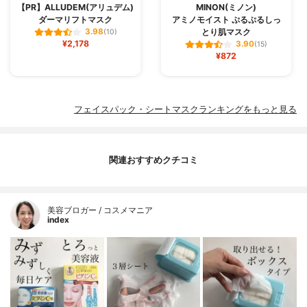
【PR】ALLUDEM(アリュデム)
MINON(ミノン)
ダーマリフトマスク
アミノモイスト ぷるぷるしっ
とり肌マスク
3.98
(10)
¥2,178
3.90
(15)
¥872
フェイスパック・シートマスクランキングをもっと見る
関連おすすめクチコミ
美容ブロガー / コスメマニア
index