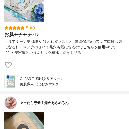
5.00
お肌モチモチ♪♪♪
クリアターン美肌職人 はとむぎマスク♪・濃厚保湿×毛穴ケア乾燥も気
になるし、マスクのせいで毛穴も気になるのでこちらを使用中です
(^^)・美容液というよりは化粧水…
続きを見る
CLEAR TURN(クリアターン)
美肌職人 はとむぎマスク
ぐーたら専業主婦★あさめろん