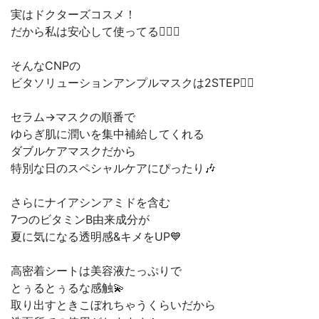
実はドクターズコスメ！
だから私は安心して使ってる😮‍💨💕
そんなCNPの
ビタソリューションアンプルマスクは2STEP✌🏻
セラム→マスクの順番で
ゆらぎ肌に潤いを集中補給してくれる
ダブルケアマスクだから
特別な日のスペシャルケアにぴったり🎶
さらにナイアシンアミドを含む
7つのビタミンB由来成分が
夏に気になる透明感&キメをUP💙
高密着シートは美容液たっぷりで
とぅるとぅるな感触💫
取り出すときこぼれちゃうくらいだから