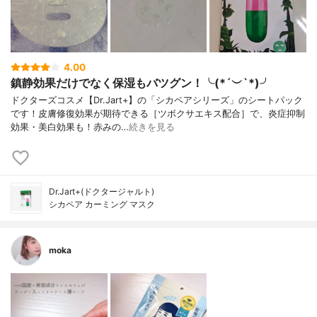
4.00
鎮静効果だけでなく保湿もバツグン！╰(*´︶`*)╯
ドクターズコスメ【Dr.Jart+】の「シカペアシリーズ」のシートパック
です！皮膚修復効果が期待できる［ツボクサエキス配合］で、炎症抑制
効果・美白効果も！赤みの…
続きを見る
Dr.Jart+(ドクタージャルト)
シカペア カーミング マスク
moka