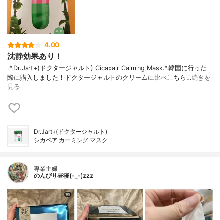
4.00
沈静効果あり！
.*.Dr.Jart+(ドクタージャルト) Cicapair Calming Mask.*.韓国に行った
際に購入しました！ドクタージャルトのクリームに比べこちら…
続きを
見る
Dr.Jart+(ドクタージャルト)
シカペア カーミング マスク
専業主婦
のんびり昼寝(-_-)zzz