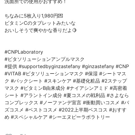
洗面所での使用がおすすめ！
ちなみに5枚入り1,980円💌
ビタミンCのタブレットみたいな
おいしそうで爽やかな香りだよ🍋
#CNPLaboratory
#ビタソリューションアンプルマスク
#提供 #supportedbyginzastefany #ginzastefany #CNP
#VITAB #ビタソリューションマスク #保湿 #シートマス
ク #パックシート #スキンケア #基礎化粧品 #2ステップ
マスク #ビタミンB由来成分 #ナイアシンアミド #高密着
シート #アラントイン成分 #夏コスメの戦利品 #さよなら
コンプレックス #ノーファンデ宣言 #衝動買いコスメ #バ
ズコスメ #ベストコスメ #2022上半期ベスコス #おすす
め #スペシャルケア #シーエヌピーラボラトリー