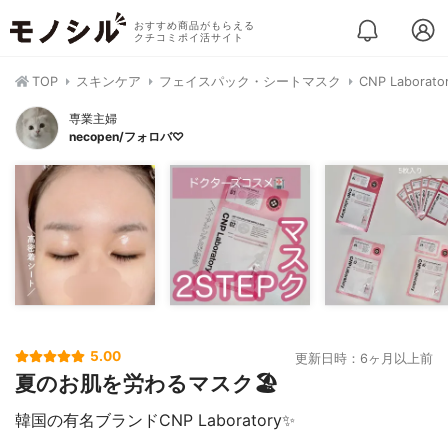
おすすめ商品がもらえる
クチコミポイ活サイト
TOP
スキンケア
フェイスパック・シートマスク
CNP Labo
専業主婦
necopen/フォロバ♡
5.00
更新日時：6ヶ月以上前
夏のお肌を労わるマスク🏖
韓国の有名ブランドCNP Laboratory✨