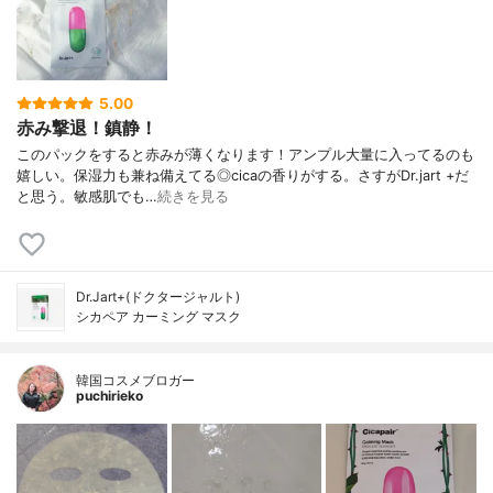
5.00
赤み撃退！鎮静！
このパックをすると赤みが薄くなります！アンプル大量に入ってるのも
嬉しい。保湿力も兼ね備えてる◎cicaの香りがする。さすがDr.jart +だ
と思う。敏感肌でも…
続きを見る
Dr.Jart+(ドクタージャルト)
シカペア カーミング マスク
韓国コスメブロガー
puchirieko