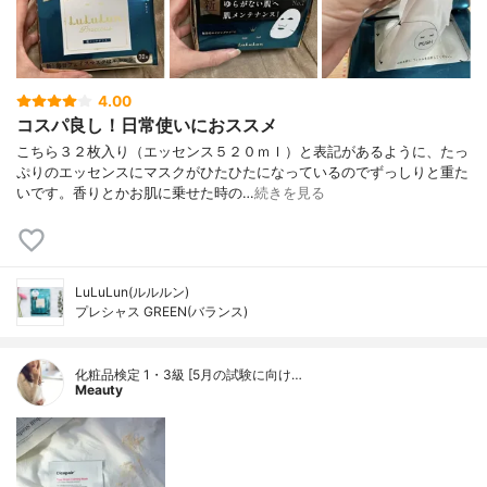
4.00
コスパ良し！日常使いにおススメ
こちら３２枚入り（エッセンス５２０ｍｌ）と表記があるように、たっ
ぷりのエッセンスにマスクがひたひたになっているのでずっしりと重た
いです。香りとかお肌に乗せた時の…
続きを見る
LuLuLun(ルルルン)
プレシャス GREEN(バランス)
化粧品検定 1・3級 [5月の試験に向け…
Meauty