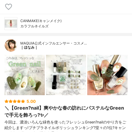
CANMAKE(キャンメイク)
カラフルネイルズ
MAQUIA公式インフルエンサー・コスメ…
｜ほなみ｜
5.00
＼【Green?nail】爽やかな春の訪れにパステルなGreen
で手元を飾ろっ?✨／
今回は、濃淡いろんな緑色を使ったフレッシュGreen?nailのやり方をご
紹介しますっ!プチプラネイルポリッシュランキング?堂々の1位?キャン