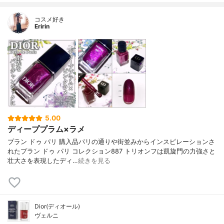
コスメ好き
Eririn
5.00
ディーププラム×ラメ
プラン ドゥ パリ 購入品パリの通りや街並みからインスピレーションさ
れたプラン ドゥ パリ コレクション887 トリオンフは凱旋門の力強さと
壮大さを表現したディ…
続きを見る
Dior(ディオール)
ヴェルニ