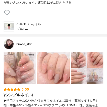
が良い方だと思います。速乾性はそ…
続きを見る
CHANEL(シャネル)
ヴェルニ
hiroco_skin
5.00
\シンプルネイル/
▶使用アイテムCANMAKEカラフルネイルズ親指・薬指→N16人差し
指・中指→N19小指→N19＋N29プチプラのCANMAKE様。発色もよ