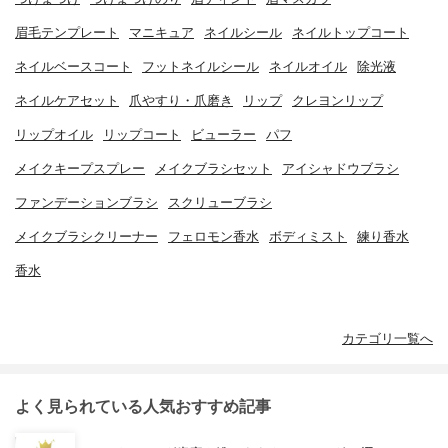
眉毛テンプレート
マニキュア
ネイルシール
ネイルトップコート
ネイルベースコート
フットネイルシール
ネイルオイル
除光液
ネイルケアセット
爪やすり・爪磨き
リップ
クレヨンリップ
リップオイル
リップコート
ビューラー
パフ
メイクキープスプレー
メイクブラシセット
アイシャドウブラシ
ファンデーションブラシ
スクリューブラシ
メイクブラシクリーナー
フェロモン香水
ボディミスト
練り香水
香水
カテゴリ一覧へ
よく見られている人気おすすめ記事