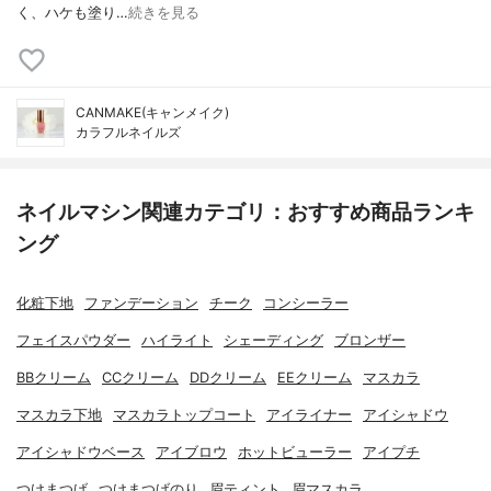
く、ハケも塗り…
続きを見る
CANMAKE(キャンメイク)
カラフルネイルズ
ネイルマシン関連カテゴリ：おすすめ商品ランキ
ング
化粧下地
ファンデーション
チーク
コンシーラー
フェイスパウダー
ハイライト
シェーディング
ブロンザー
BBクリーム
CCクリーム
DDクリーム
EEクリーム
マスカラ
マスカラ下地
マスカラトップコート
アイライナー
アイシャドウ
アイシャドウベース
アイブロウ
ホットビューラー
アイプチ
つけまつげ
つけまつげのり
眉ティント
眉マスカラ