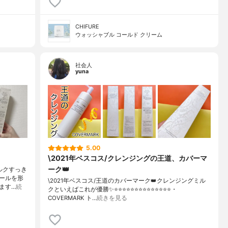
CHIFURE
ウォッシャブル コールド クリーム
社会人
yuna
5.00
\2021年ベスコス/クレンジングの王道、カバーマ
ーク👑
ルクすっき
ールを形
\2021年ベスコス/王道のカバーマーク👑クレンジングミル
ます…
続
クといえばこれが優勝✨⭐️⭐️⭐️⭐️⭐️⭐️⭐️⭐️⭐️⭐️⭐️⭐️⭐️⭐️・
COVERMARK ト…
続きを見る