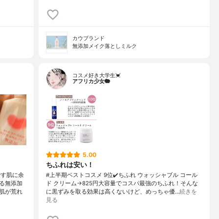
カウブランド
無添加メイク落としミルク
コスメ好き大学生💓
アフリカ少女🐘
5.00
ちふれは安い！
です肌に余
#上半期ベストコスメ 9位✔️ちふれ ウォッシャブル コール
る無添加
ド クリーム→825円大容量でコスパ最強のちふれ！そんな
肌が荒れ
に黒ずみを取る効果は高くないけど、めっちゃ優…
続きを
見る