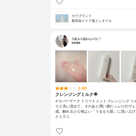
カウブランド
無添加メイク落としオイル
3歳＆0歳boy×OL🤍
coala
3.00
クレンジングミルク🌟
✔︎カバーマーク トリートメント クレンジング ミ
りと洗い流せて、そのあと潤い感たっぷりのヴェ
成。触れると心地よい「うるもち肌」に洗い上げ
きを見る