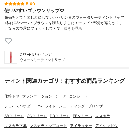
5.00
使いやすいブラウンリップ♡
発売をとても楽しみにしていたセザンヌのウォータリーティントリップ
♪私は03ベージュブラウンを購入しました！チップの部分が柔らかく、
しなるので唇にフィットしてとて…
続きを見る
CEZANNE(セザンヌ)
ウォータリーティントリップ
ティント関連カテゴリ：おすすめ商品ランキング
化粧下地
ファンデーション
チーク
コンシーラー
フェイスパウダー
ハイライト
シェーディング
ブロンザー
BBクリーム
CCクリーム
DDクリーム
EEクリーム
マスカラ
マスカラ下地
マスカラトップコート
アイライナー
アイシャドウ