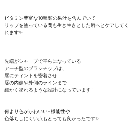
ビタミン豊富な10種類の果汁を含んでいて⁡
リップを塗っている間も生き生きとした唇へとケアしてく
れます✨⁡
先端がシャープで平らになっている⁡
アーチ型のブラシチップは、⁡
唇にティントを密着させ⁡
唇の内側や外側のラインまで⁡
細かく塗れるような設計になっています！⁡
何より色がかわいい+機能性や⁡
色落ちしにくい点もとっても良かったです✨⁡