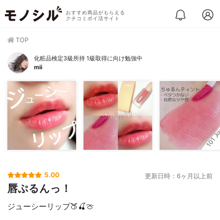
おすすめ商品がもらえる
クチコミポイ活サイト
TOP
化粧品検定3級所持 1級取得に向け勉強中
mii
5.00
更新日時：6ヶ月以上前
唇ぷるんっ！
ジューシーリップ🍑🍒🍈⁡