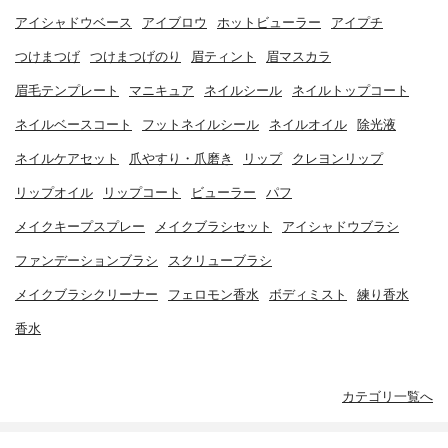
アイシャドウベース
アイブロウ
ホットビューラー
アイプチ
つけまつげ
つけまつげのり
眉ティント
眉マスカラ
眉毛テンプレート
マニキュア
ネイルシール
ネイルトップコート
ネイルベースコート
フットネイルシール
ネイルオイル
除光液
ネイルケアセット
爪やすり・爪磨き
リップ
クレヨンリップ
リップオイル
リップコート
ビューラー
パフ
メイクキープスプレー
メイクブラシセット
アイシャドウブラシ
ファンデーションブラシ
スクリューブラシ
メイクブラシクリーナー
フェロモン香水
ボディミスト
練り香水
香水
カテゴリ一覧へ