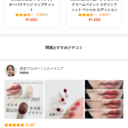
オーバスマッジ リップティン
クリームペイント ステインフ
ト
ィット ペシャル エディション
3.69
3.69
(2)
(1)
¥1,852
¥1,320
関連おすすめクチコミ
美容ブロガー / コスメマニア
index
5.00