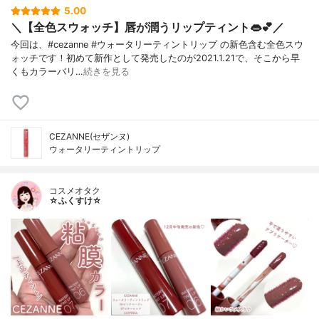
5.00
＼【全色スウォッチ】唇が潤うリップティント👄💕／
今回は、#cezanne #ウォータリーティントリップ の新色含む全色スウ
ォッチです！初めて新作として発売したのが2021.1.21で、そこから早
くもカラーバリ…
続きを見る
CEZANNE(セザンヌ)
ウォータリーティントリップ
コスメオタク
☆ふくすけ☆