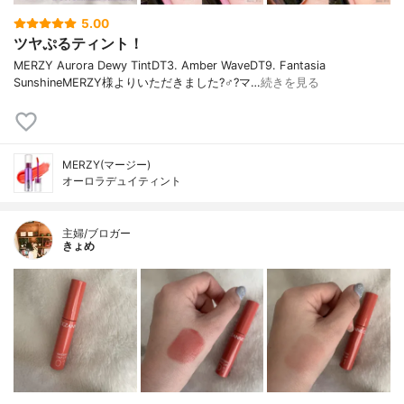
5.00
ツヤぷるティント！
MERZY Aurora Dewy TintDT3. Amber WaveDT9. Fantasia
SunshineMERZY様よりいただきました?‍♂️?マ…
続きを見る
MERZY(マージー)
オーロラデュイティント
主婦/ブロガー
きょめ