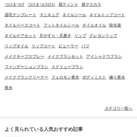
つけまつげ
つけまつげのり
眉ティント
眉マスカラ
眉毛テンプレート
マニキュア
ネイルシール
ネイルトップコート
ネイルベースコート
フットネイルシール
ネイルオイル
除光液
ネイルケアセット
爪やすり・爪磨き
リップ
クレヨンリップ
リップオイル
リップコート
ビューラー
パフ
メイクキープスプレー
メイクブラシセット
アイシャドウブラシ
ファンデーションブラシ
スクリューブラシ
メイクブラシクリーナー
フェロモン香水
ボディミスト
練り香水
香水
カテゴリ一覧へ
よく見られている人気おすすめ記事