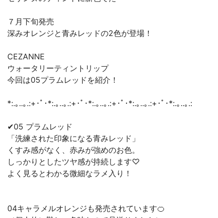
７月下旬発売
深みオレンジと青みレッドの2色が登場！
CEZANNE
ウォータリーティントリップ
今回は05プラムレッドを紹介！
*:.｡..｡.:+･ﾟ･*:.｡..｡.:+･ﾟ･*:.｡..｡.:+･ﾟ･*:.｡..｡.:+･ﾟ･*:.｡..｡.:
✔︎05 プラムレッド
「洗練された印象になる青みレッド」
くすみ感がなく、赤みが強めのお色。
しっかりとしたツヤ感が持続します♡
よく見るとわかる微細なラメ入り！
04キャラメルオレンジも発売されています🍊