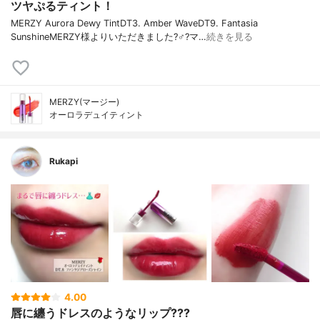
ツヤぷるティント！
MERZY Aurora Dewy TintDT3. Amber WaveDT9. Fantasia
SunshineMERZY様よりいただきました?‍♂️?マ…
続きを見る
MERZY(マージー)
オーロラデュイティント
Rukapi
4.00
唇に纏うドレスのようなリップ???