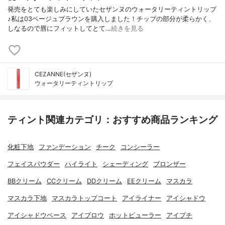
発売をとても楽しみにしていたセザンヌのウォータリーティントリップ
♪私は03ベージュブラウンを購入しました！チップの部分が柔らかく、
しなるので唇にフィットしてとて…
続きを見る
CEZANNE(セザンヌ)
ウォータリーティントリップ
ティント関連カテゴリ：おすすめ商品ランキング
化粧下地
ファンデーション
チーク
コンシーラー
フェイスパウダー
ハイライト
シェーディング
ブロンザー
BBクリーム
CCクリーム
DDクリーム
EEクリーム
マスカラ
マスカラ下地
マスカラトップコート
アイライナー
アイシャドウ
アイシャドウベース
アイブロウ
ホットビューラー
アイプチ