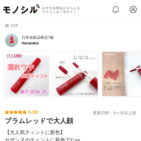
おすすめ商品がもらえる
クチコミポイ活サイト
TOP
日本化粧品検定1級
harusaka
5.00
更新日時：6ヶ月以上前
プラムレッドで大人顔
【大人気ティントに新色】
セザンヌのティントに新色でた👀