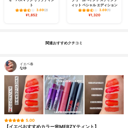
ト
ィット ペシャル エディション
3.69
3.69
(2)
(1)
¥1,852
¥1,320
関連おすすめクチコミ
イエベ春
なゆ
5.00
【イエベおすすめカラー🌸MERZYティント】