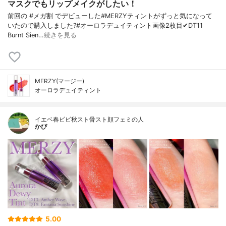
マスクでもリップメイクがしたい！
前回の #メガ割 でデビューした#MERZYティントがずっと気になって
いたので購入しました?#オーロラデュイティント画像2枚目✔︎DT11
Burnt Sien…
続きを見る
MERZY(マージー)
オーロラデュイティント
イエベ春ビビ秋スト骨スト顔フェミの人
かぴ
5.00