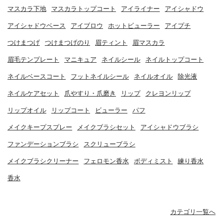
マスカラ下地
マスカラトップコート
アイライナー
アイシャドウ
アイシャドウベース
アイブロウ
ホットビューラー
アイプチ
つけまつげ
つけまつげのり
眉ティント
眉マスカラ
眉毛テンプレート
マニキュア
ネイルシール
ネイルトップコート
ネイルベースコート
フットネイルシール
ネイルオイル
除光液
ネイルケアセット
爪やすり・爪磨き
リップ
クレヨンリップ
リップオイル
リップコート
ビューラー
パフ
メイクキープスプレー
メイクブラシセット
アイシャドウブラシ
ファンデーションブラシ
スクリューブラシ
メイクブラシクリーナー
フェロモン香水
ボディミスト
練り香水
香水
カテゴリ一覧へ