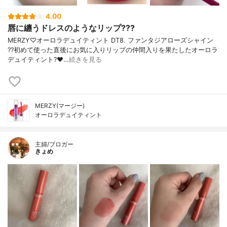
4.00
唇に纏うドレスのようなリップ???
MERZY♡オーロラデュイティント DT8. ファンタジアローズシャイン
??初めて使った直後にお気に入りリップの仲間入りを果たしたオーロラ
デュイティント?❤️…
続きを見る
MERZY(マージー)
オーロラデュイティント
主婦/ブロガー
きょめ