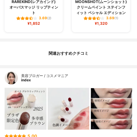
RAREKIND(レアカインド)
MOONSHOT(ムーンショット)
オーバスマッジ リップティン
クリームペイント ステインフ
ト
ィット ペシャル エディション
3.69
3.69
(2)
(1)
¥1,852
¥1,320
関連おすすめクチコミ
美容ブロガー / コスメマニア
index
5.00