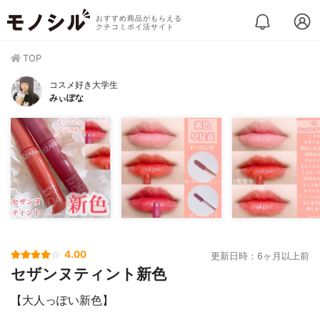
おすすめ商品がもらえる
クチコミポイ活サイト
TOP
コスメ好き大学生
みぃぽな
4.00
更新日時：6ヶ月以上前
セザンヌティント新色
【大人っぽい新色】