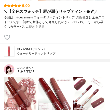
5.00
＼【全色スウォッチ】唇が潤うリップティント👄💕／
今回は、#cezanne #ウォータリーティントリップ の新色含む全色スウ
ォッチです！初めて新作として発売したのが2021.1.21で、そこから早
くもカラーバリ…
続きを見る
CEZANNE(セザンヌ)
ウォータリーティントリップ
コスメオタク
☆ふくすけ☆