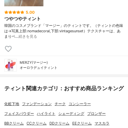
5.00
つやつやティント
韓国のコスメブランド「マージー」のティントです。（ティントの色味
は→写真上部:nomadecoral,下部:vintagesunset）テクスチャーは、あ
まりベ…
続きを見る
MERZY(マージー)
オーロラデュイティント
ティント関連カテゴリ：おすすめ商品ランキング
化粧下地
ファンデーション
チーク
コンシーラー
フェイスパウダー
ハイライト
シェーディング
ブロンザー
BBクリーム
CCクリーム
DDクリーム
EEクリーム
マスカラ