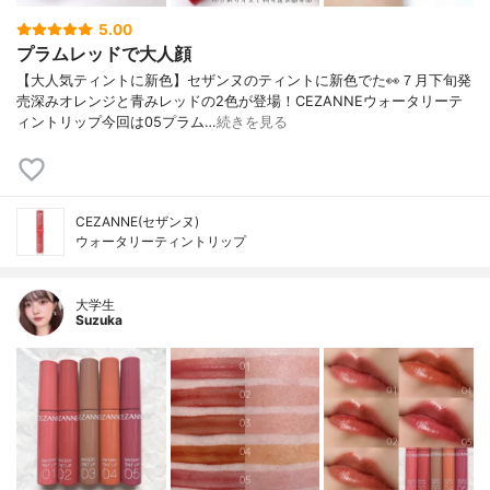
5.00
プラムレッドで大人顔
【大人気ティントに新色】セザンヌのティントに新色でた👀７月下旬発
売深みオレンジと青みレッドの2色が登場！CEZANNEウォータリーテ
ィントリップ今回は05プラム…
続きを見る
CEZANNE(セザンヌ)
ウォータリーティントリップ
大学生
Suzuka