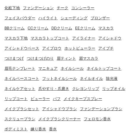
化粧下地
ファンデーション
チーク
コンシーラー
フェイスパウダー
ハイライト
シェーディング
ブロンザー
BBクリーム
CCクリーム
DDクリーム
EEクリーム
マスカラ
マスカラ下地
マスカラトップコート
アイライナー
アイシャドウ
アイシャドウベース
アイブロウ
ホットビューラー
アイプチ
つけまつげ
つけまつげのり
眉ティント
眉マスカラ
眉毛テンプレート
マニキュア
ネイルシール
ネイルトップコート
ネイルベースコート
フットネイルシール
ネイルオイル
除光液
ネイルケアセット
爪やすり・爪磨き
クレヨンリップ
リップオイル
リップコート
ビューラー
パフ
メイクキープスプレー
メイクブラシセット
アイシャドウブラシ
ファンデーションブラシ
スクリューブラシ
メイクブラシクリーナー
フェロモン香水
ボディミスト
練り香水
香水