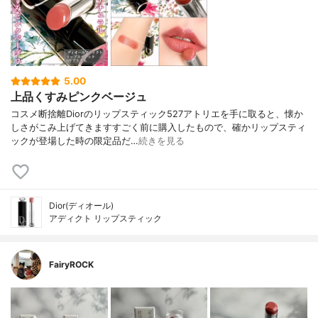
5.00
上品くすみピンクベージュ
コスメ断捨離Diorのリップスティック527アトリエを手に取ると、懐か
しさがこみ上げてきますすごく前に購入したもので、確かリップスティ
ックが登場した時の限定品だ…
続きを見る
Dior(ディオール)
アディクト リップスティック
FairyROCK