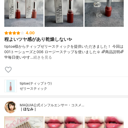
4.00
程よいツヤ感があり乾燥しない✨
tiptoe様からティップゼリースティックを提供いただきました！ 今回は
001トーシューズと006 ロージーステップを使いました☺︎ 🌈商品説明🌈
💚毎日使いやす…
続きを見る
tiptoe(ティップトウ)
ゼリースティック
MAQUIA公式インフルエンサー・コスメ…
｜ほなみ｜