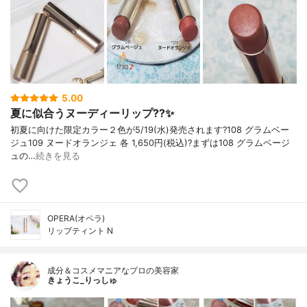
5.00
夏に似合うヌーディーリップ??✨
初夏に向けた限定カラー２色が5/19(水)発売されます?108 グラムベー
ジュ109 ヌードオランジェ 各 1,650円(税込)?まずは108 グラムベージ
ュの…
続きを見る
OPERA(オペラ)
リップティント N
成分＆コスメマニアなプロの美容家
きょうこ_りっしゅ