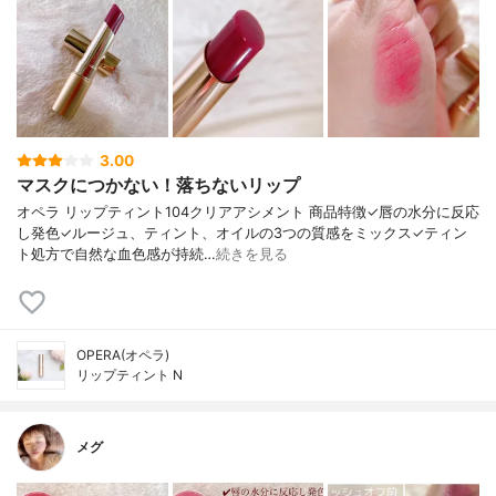
3.00
マスクにつかない！落ちないリップ
オペラ リップティント104クリアアシメント 商品特徴✓唇の水分に反応
し発色✓ルージュ、ティント、オイルの3つの質感をミックス✓ティン
ト処方で自然な血色感が持続…
続きを見る
OPERA(オペラ)
リップティント N
メグ