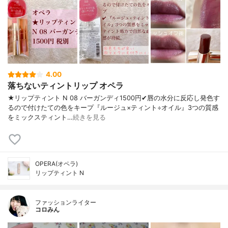
4.00
落ちないティントリップ オペラ
★リップティント N 08 バーガンディ1500円✔︎唇の水分に反応し発色す
るので付けたての色をキープ『ルージュ×ティント÷オイル』3つの質感
をミックスティント…
続きを見る
OPERA(オペラ)
リップティント N
ファッションライター
コロみん