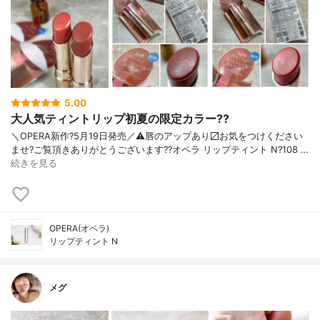
5.00
大人気ティントリップ初夏の限定カラー??
＼OPERA新作?5月19日発売／ ⚠️唇のアップあり〼 お気をつけください
ませ? ご覧頂きありがとうございます? ?オペラ リップティント N ?108 …
続きを見る
OPERA(オペラ)
リップティント N
メグ