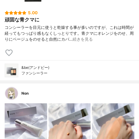
5.00
頑固な青クマに
コンシーラーを目元に使うと乾燥する事が多いのですが、これは時間が
経ってもつっぱり感もなくしっとりです。青クマにオレンジをのせ、周
りにベージュをのせると自然にカバ…
続きを見る
&be(アンドビー)
ファンシーラー
Non