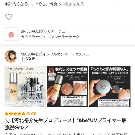
余計汚くなる。。⁡*でも、出会っ…
続きを見る
BRILLIAGE(ブリリアージュ)
カモフラージュ コンシーラーチーク
MAQUIA公式インフルエンサー・コスメ…
｜ほなみ｜
5.00
＼【河北裕介先生プロデュース】”&be”UVプライマー最
強説👓✨／