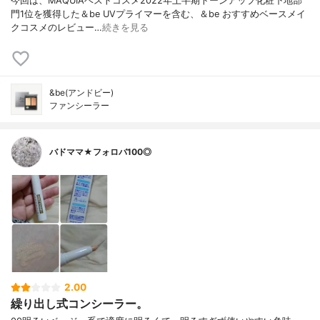
今回は、MAQUIAベストコスメ2022年上半期トーンアップ化粧下地部
門1位を獲得した＆be UVプライマーを含む、＆be おすすめベースメイ
クコスメのレビュー…
続きを見る
&be(アンドビー)
ファンシーラー
バドママ★フォロバ100◎
2.00
繰り出し式コンシーラー。