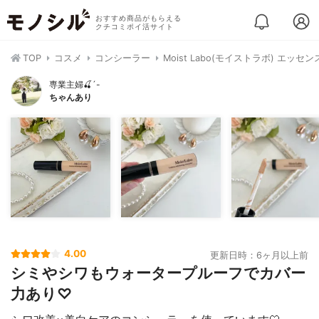
おすすめ商品がもらえる
クチコミポイ活サイト
TOP
コスメ
コンシーラー
Moist Labo(モイストラボ) エ
専業主婦🍒´-
ちゃんあり
4.00
更新日時：6ヶ月以上前
シミやシワもウォータープルーフでカバー
力あり♡