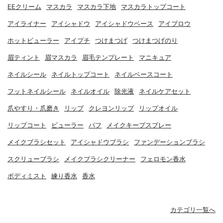
EEクリーム
マスカラ
マスカラ下地
マスカラトップコート
アイライナー
アイシャドウ
アイシャドウベース
アイブロウ
ホットビューラー
アイプチ
つけまつげ
つけまつげのり
眉ティント
眉マスカラ
眉毛テンプレート
マニキュア
ネイルシール
ネイルトップコート
ネイルベースコート
フットネイルシール
ネイルオイル
除光液
ネイルケアセット
爪やすり・爪磨き
リップ
クレヨンリップ
リップオイル
リップコート
ビューラー
パフ
メイクキープスプレー
メイクブラシセット
アイシャドウブラシ
ファンデーションブラシ
スクリューブラシ
メイクブラシクリーナー
フェロモン香水
ボディミスト
練り香水
香水
カテゴリ一覧へ