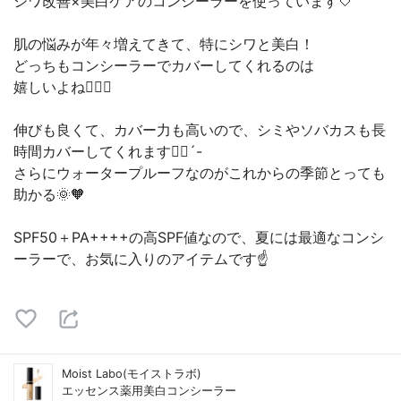
シワ改善×美白ケアのコンシーラーを使っています🤍
肌の悩みが年々増えてきて、特にシワと美白！
どっちもコンシーラーでカバーしてくれるのは
嬉しいよね🙋🏻‍♀️
伸びも良くて、カバー力も高いので、シミやソバカスも長
時間カバーしてくれます👌🏻´-
さらにウォータープルーフなのがこれからの季節とっても
助かる🌞🧡
SPF50＋PA++++の高SPF値なので、夏には最適なコンシ
ーラーで、お気に入りのアイテムです☝️
Moist Labo(モイストラボ)
エッセンス薬用美白コンシーラー