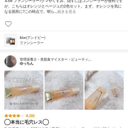
＆be ファンシーラー?クマやくすみ、隠すにはコンシーラーが便利です
が、こちらはオレンジとベージュの2色セット。まず、オレンジを気に
なる箇所に?この時点で、明ら…
続きを見る
&be(アンドビー)
ファンシーラー
管理栄養士・美肌食マイスター・ビューティ…
ゆっちん
4.00
◯本当に毛穴レス◯