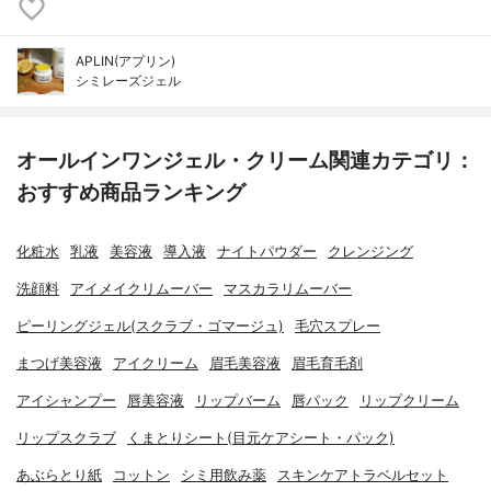
APLIN(アプリン)
シミレーズジェル
オールインワンジェル・クリーム関連カテゴリ：
おすすめ商品ランキング
化粧水
乳液
美容液
導入液
ナイトパウダー
クレンジング
洗顔料
アイメイクリムーバー
マスカラリムーバー
ピーリングジェル(スクラブ・ゴマージュ)
毛穴スプレー
まつげ美容液
アイクリーム
眉毛美容液
眉毛育毛剤
アイシャンプー
唇美容液
リップバーム
唇パック
リップクリーム
リップスクラブ
くまとりシート(目元ケアシート・パック)
あぶらとり紙
コットン
シミ用飲み薬
スキンケアトラベルセット