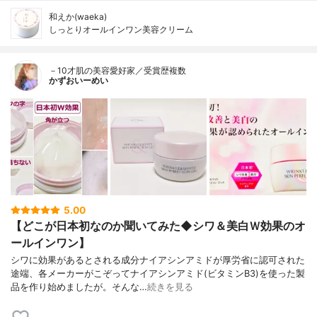
和えか(waeka)
しっとりオールインワン美容クリーム
－10才肌の美容愛好家／受賞歴複数
かずおいーめい
5.00
【どこが日本初なのか聞いてみた◆シワ＆美白Ｗ効果のオ
ールインワン】
シワに効果があるとされる成分ナイアシンアミドが厚労省に認可された
途端、各メーカーがこぞってナイアシンアミド(ビタミンB3)を使った製
品を作り始めましたが。そんな…
続きを見る