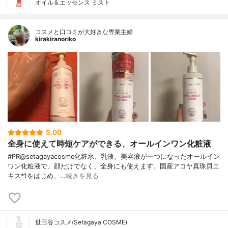
オイル＆エッセンス ミスト
コスメと口コミが大好きな専業主婦
kirakiranoriko
5.00
全身に使えて時短ケアができる、オールインワン化粧液
#PR@setagayacosme化粧水、乳液、美容液が一つになったオールイン
ワン化粧液で、顔だけでなく、全身にも使えます。国産アコヤ真珠貝エ
キス*1をはじめ、…
続きを見る
世田谷コスメ(Setagaya COSME)