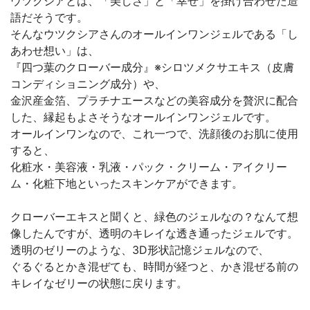
ウツクシアとは、「美しさ」と「幸せ」を掛け合わせた造
語だそうです。
そんなウツクシアさんのオールインワンジェルである「し
あわせ想い」は、
『四つ葉のクローバー成分』※シロツメクサエキス（皮膚
コンディショニング成分）や、
金沢産金箔、プラチナエースなどの美容成分を贅沢に配合
した、縁起もよさそうなオールインワンジェルです。
オールインワンなので、これ一つで、洗顔後のお肌に使用
すると、
化粧水・美容液・乳液・パック・クリーム・アイクリー
ム・化粧下地といったスキンケアができます。
クローバーエキスと聞くと、緑色のジェルなの？なんて想
像したんですが、透明のキレイな透き通ったジェルです。
透明のゼリーのような、3D形状記憶ジェルなので、
ぐるぐるとかき混ぜても、時間が経つと、かき混ぜる前の
キレイなゼリーの状態に戻ります。