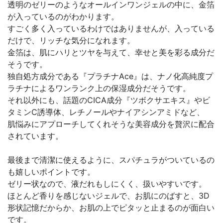
透明のゼリーのようなオールインワンジェルの中に、金箔
が入っているのがわかります。
すごく多く入っているわけではありませんが、入っている
だけで、リッチな気分になれます。
金箔は、肌にハリとツヤを与えて、幸せと美を彩る成分だ
そうです。
独自処方成分である『プラチナAce』は、ナノ化高純度プ
ラチナによるワンランク上の保湿成分だそうです。
それ以外にも、話題のCICA成分『ツボクサエキス』やビ
タミンC誘導体、レチノールやナイアシンアミドなど、
肌悩みにアプローチしてくれそうな美容成分を贅沢に配合
されています。
最後まで清潔に使えるように、スパチュラがついているの
も嬉しいポイントです。
ゼリー状なので、液だれもしにくく、扱いやすいです。
ほとんど香りを感じないジェルで、お肌にのばすと、3D
形状記憶だからか、お肌の上でピタッと止まるのが面白い
です。