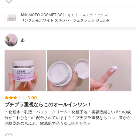
MIKIMOTO COSMETICS(ミキモトコスメティックス)
リンクル＆ホワイト スキンパーフェクション ジェルＮ
あ
3.00
プチプラ重視ならこのオールインワン！
・化粧水・乳液・パック・クリーム・化粧下地・美容液嬉しい６つの成
分がこれひとつに配合されています＾＾プチプラ重視ならコレ！昔から
お馴染みのちふれ。敏感肌で色々な…
続きを見る