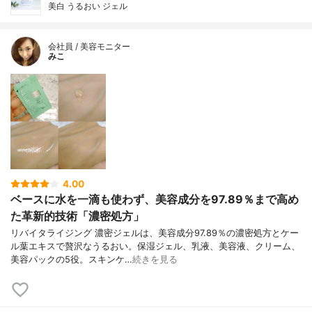
美白 うるおい ジェル
会社員 / 美容モニター
みこ
4.00
ベースに水を一滴も使わず、美容成分を97.89％まで高め
た革新的技術「濃密処方」
リバイタライジング 濃密ジェルは、美容成分97.89％の濃密処方とケー
ル葉エキスで贅沢なうるおい。保湿ジェル、乳液、美容液、クリーム、
美容パックの5役。スキンケ…
続きを見る