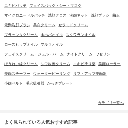
ニキビパッチ
フェイスパック・シートマスク
マイクロニードルパッチ
洗顔クロス
洗顔ネット
洗顔ブラシ
繭玉
電動洗顔ブラシ
美白クリーム
セラミドクリーム
プラセンタクリーム
ホホバオイル
スクワランオイル
ローズヒップオイル
マルラオイル
フェイスクリーム・ジェル・バーム
ナイトクリーム
ワセリン
ほうれい線クリーム
シワ改善クリーム
ニキビ塗り薬
美顔ローラー
美顔スチーマー
ウォーターピーリング
リフトアップ美顔器
小顔ベルト
毛穴吸引器
かっさプレート
カテゴリ一覧へ
よく見られている人気おすすめ記事