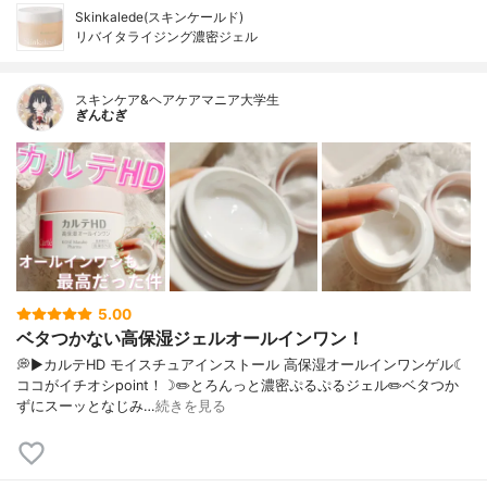
Skinkalede(スキンケールド)
リバイタライジング濃密ジェル
スキンケア&ヘアケアマニア大学生
ぎんむぎ
5.00
ベタつかない高保湿ジェルオールインワン！
💭▶️カルテHD モイスチュアインストール 高保湿オールインワンゲル☾
ココがイチオシpoint！☽✏️とろんっと濃密ぷるぷるジェル✏️ベタつか
ずにスーッとなじみ…
続きを見る