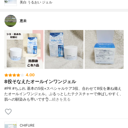
美白 うるおい ジェル
恵未
4.00
8役そなえたオールインワンジェル
#PR #ちふれ 基本の5役+スペシャルケア3役、合わせて8役を兼ね備え
たオールインワンジェル。ぷるっとしたテクスチャーで伸ばしやすく、
肌への馴染みも早いです👌…
続きを見る
CHIFURE