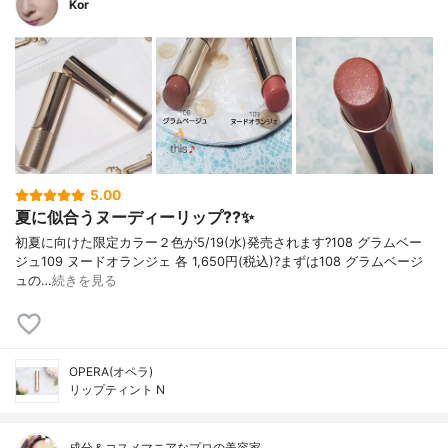
Kor
5.00
夏に似合うヌーディーリップ??✨
初夏に向けた限定カラー２色が5/19(水)発売されます?108 グラムベー
ジュ109 ヌードオランジェ 各 1,650円(税込)?まずは108 グラムベージ
ュの…
続きを見る
OPERA(オペラ)
リップティント N
成分＆コスメマニアなプロの美容家