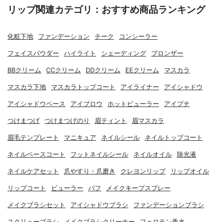
リップ関連カテゴリ：おすすめ商品ランキング
化粧下地
ファンデーション
チーク
コンシーラー
フェイスパウダー
ハイライト
シェーディング
ブロンザー
BBクリーム
CCクリーム
DDクリーム
EEクリーム
マスカラ
マスカラ下地
マスカラトップコート
アイライナー
アイシャドウ
アイシャドウベース
アイブロウ
ホットビューラー
アイプチ
つけまつげ
つけまつげのり
眉ティント
眉マスカラ
眉毛テンプレート
マニキュア
ネイルシール
ネイルトップコート
ネイルベースコート
フットネイルシール
ネイルオイル
除光液
ネイルケアセット
爪やすり・爪磨き
クレヨンリップ
リップオイル
リップコート
ビューラー
パフ
メイクキープスプレー
メイクブラシセット
アイシャドウブラシ
ファンデーションブラシ
スクリューブラシ
メイクブラシクリーナー
フェロモン香水