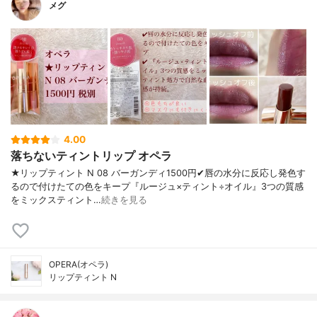
メグ
4.00
落ちないティントリップ オペラ
★リップティント N 08 バーガンディ1500円✔︎唇の水分に反応し発色す
るので付けたての色をキープ『ルージュ×ティント÷オイル』3つの質感
をミックスティント…
続きを見る
OPERA(オペラ)
リップティント N