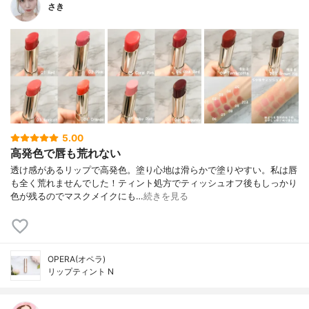
さき
5.00
高発色で唇も荒れない
透け感があるリップで高発色。塗り心地は滑らかで塗りやすい。 私は唇
も全く荒れませんでした！ ティント処方でティッシュオフ後もしっかり
色が残るのでマスクメイクにも…
続きを見る
OPERA(オペラ)
リップティント N