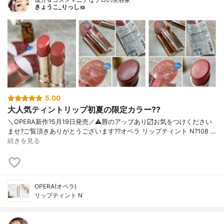
きょうこ_りっしゅ
5.00
大人気ティントリップ初夏の限定カラー??
＼OPERA新作?5月19日発売／ ⚠️唇のアップあり〼 お気をつけください
ませ? ご覧頂きありがとうございます? ?オペラ リップティント N ?108 …
続きを見る
OPERA(オペラ)
リップティント N