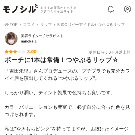
おすすめ商品がもらえる
クチコミポイ活サイト
TOP
コスメ
リップ
B IDOL(ビーアイドル) つやぷるリップ
美容ライター / セラピスト
nanoka.c
3.00
更新日時：6ヶ月以上前
ポーチに1本は常備！つやぷるリップ☆
『吉田朱里』さんプロデュースの、プチプラでも充分カワ
イイ唇を演出してくれる"つやぷるリップ"。
しっかり潤い、ティント効果で色持ちも良いです。
カラーバリエーションも豊富で、必ず自分に合った色を見
つけられます。
私は"やきもちピンク"を持ってますが、垢抜けたイメージ