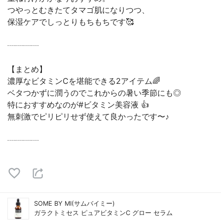
つやっとむきたてタマゴ肌になりつつ、
保湿ケアでしっとりもちもちです🥰
┈┈┈┈
【まとめ】
濃厚なビタミンCを堪能できる2アイテム🌈
ベタつかずに潤うのでこれからの暑い季節にも◎
特におすすめなのが#ビタミン美容液 👍
無刺激でピリピリせず使えて良かったです〜♪
┈┈┈┈
SOME BY MI(サムバイミー)
ガラクトミセス ピュアビタミンC グロー セラム