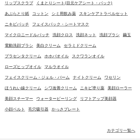
リップスクラブ
くまとりシート(目元ケアシート・パック)
あぶらとり紙
コットン
シミ用飲み薬
スキンケアトラベルセット
ニキビパッチ
フェイスパック・シートマスク
マイクロニードルパッチ
洗顔クロス
洗顔ネット
洗顔ブラシ
繭玉
電動洗顔ブラシ
美白クリーム
セラミドクリーム
プラセンタクリーム
ホホバオイル
スクワランオイル
ローズヒップオイル
マルラオイル
フェイスクリーム・ジェル・バーム
ナイトクリーム
ワセリン
ほうれい線クリーム
シワ改善クリーム
ニキビ塗り薬
美顔ローラー
美顔スチーマー
ウォーターピーリング
リフトアップ美顔器
小顔ベルト
毛穴吸引器
かっさプレート
カテゴリ一覧へ