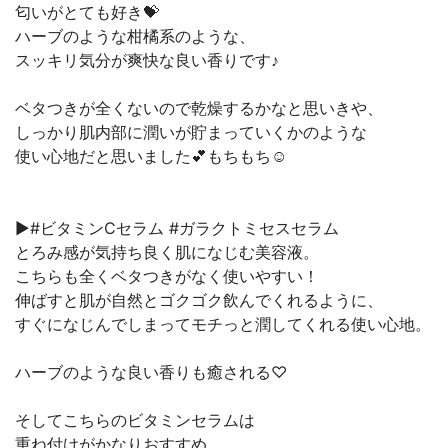
匂いがとても好き💝
ハーブのような柑橘系のような、
スッキリ気分が爽快な良い香りです♪
ベタつきが全くないので乾燥するかなと思いきや、
しっかり肌内部に潤いが貯まっていくかのような
使い心地だと思いました💕もちもち☺️
▶︎#ビタミンCセラム #ガラクトミセスセラム
とろみ感が気持ち良く肌になじむ美容液。
こちらも全くベタつきがなく使いやすい！
伸ばすと肌が自然とゴクゴク飲んでくれるように、
すぐになじんでしまってモチっと潤してくれる使い心地。
ハーブのような良い香りも癒される♡
そしてこちらのビタミンセラムは
重ね付けがかなりおすすめ。