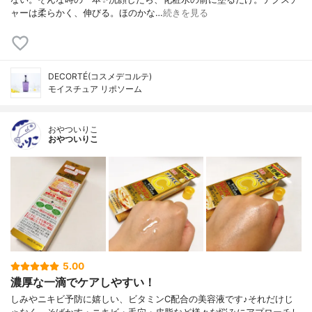
ャーは柔らかく、伸びる。ほのかな…
続きを見る
DECORTÉ(コスメデコルテ)
モイスチュア リポソーム
おやついりこ
おやついりこ
5.00
濃厚な一滴でケアしやすい！
しみやニキビ予防に嬉しい、ビタミンC配合の美容液です♪それだけじ