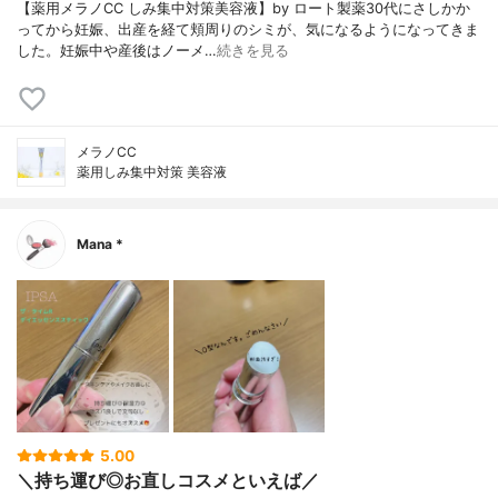
【薬用メラノCC しみ集中対策美容液】by ロート製薬30代にさしかか
ってから妊娠、出産を経て頬周りのシミが、気になるようになってきま
した。妊娠中や産後はノーメ…
続きを見る
メラノCC
薬用しみ集中対策 美容液
Mana *
5.00
＼持ち運び◎お直しコスメといえば／