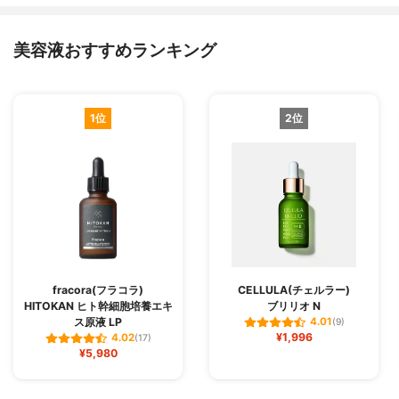
美容液おすすめランキング
1位
2位
fracora(フラコラ)
CELLULA(チェルラー)
HITOKAN ヒト幹細胞培養エキ
ブリリオ N
ス原液 LP
4.01
(9)
¥1,996
4.02
(17)
¥5,980