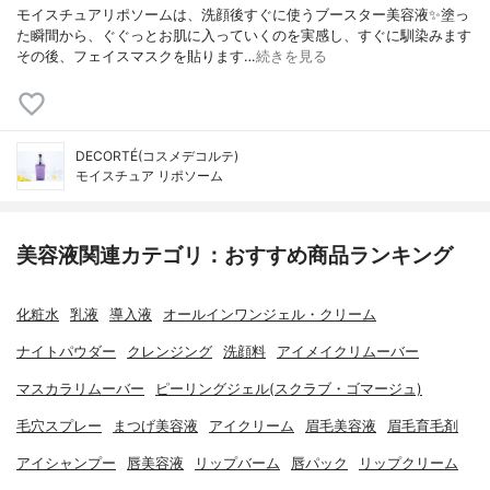
モイスチュアリポソームは、洗顔後すぐに使うブースター美容液✨塗っ
た瞬間から、ぐぐっとお肌に入っていくのを実感し、すぐに馴染みます
その後、フェイスマスクを貼ります…
続きを見る
DECORTÉ(コスメデコルテ)
モイスチュア リポソーム
美容液関連カテゴリ：おすすめ商品ランキング
化粧水
乳液
導入液
オールインワンジェル・クリーム
ナイトパウダー
クレンジング
洗顔料
アイメイクリムーバー
マスカラリムーバー
ピーリングジェル(スクラブ・ゴマージュ)
毛穴スプレー
まつげ美容液
アイクリーム
眉毛美容液
眉毛育毛剤
アイシャンプー
唇美容液
リップバーム
唇パック
リップクリーム