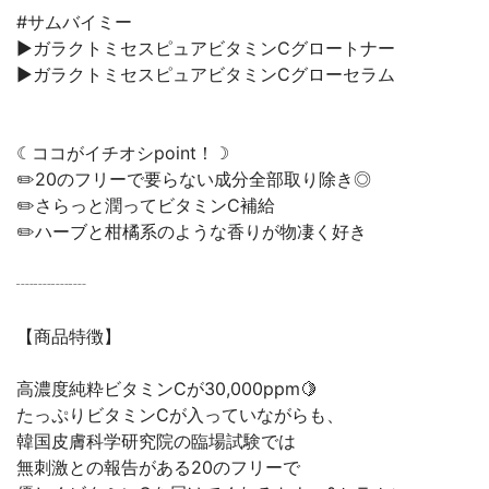
#サムバイミー
▶ガラクトミセスピュアビタミンCグロートナー
▶ガラクトミセスピュアビタミンCグローセラム
☾ココがイチオシpoint！☽
✏️20のフリーで要らない成分全部取り除き◎
✏️さらっと潤ってビタミンC補給
✏️ハーブと柑橘系のような香りが物凄く好き
┈┈┈┈
【商品特徴】
高濃度純粋ビタミンCが30,000ppm🍋
たっぷりビタミンCが入っていながらも、
韓国皮膚科学研究院の臨場試験では
無刺激との報告がある20のフリーで