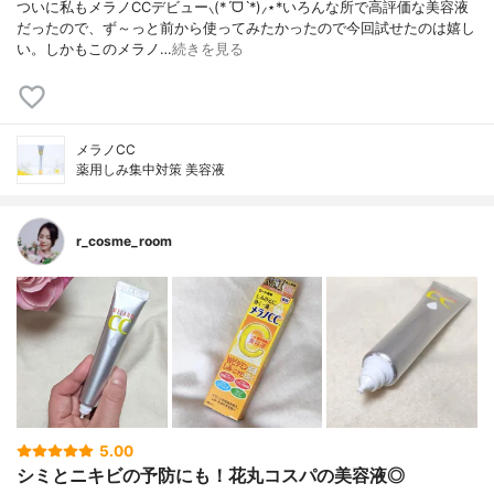
ついに私もメラノCCデビュー⸜(*ˊᗜˋ*)⸝⋆*いろんな所で高評価な美容液
だったので、ず～っと前から使ってみたかったので今回試せたのは嬉し
い。しかもこのメラノ…
続きを見る
メラノCC
薬用しみ集中対策 美容液
r_cosme_room
5.00
シミとニキビの予防にも！花丸コスパの美容液◎