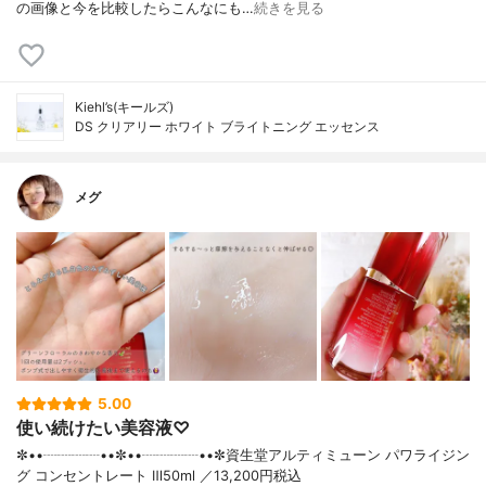
の画像と今を比較したらこんなにも…
続きを見る
Kiehl’s(キールズ)
DS クリアリー ホワイト ブライトニング エッセンス
メグ
5.00
使い続けたい美容液♡
✼••┈┈┈┈••✼••┈┈┈┈••✼資生堂アルティミューン パワライジン
グ コンセントレート Ⅲ50ml ／13,200円税込