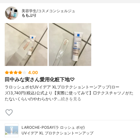
美容学生/コスメコンシェルジュ
ももぷり
4.00
田中みな実さん愛用化粧下地♡
ラロッシュポゼUVイデア XLプロテクショントーンアップ(ロー
ズ)3,740円(税込)公式より【実際に使ってみて】□テクスチャツノがた
たないくらいのやわらかいテ…
続きを見る
LAROCHE-POSAY(ラ ロッシュ ポゼ)
UVイデア XL プロテクショントーンアップ