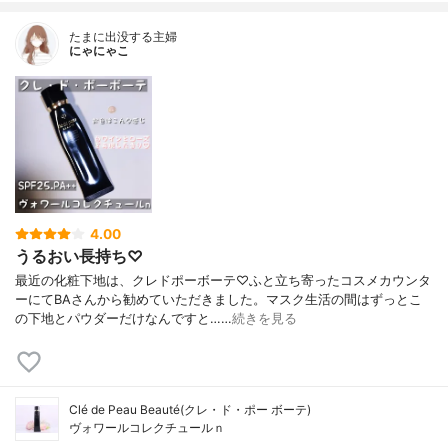
たまに出没する主婦
にゃにゃこ
4.00
うるおい長持ち♡
最近の化粧下地は、クレドポーボーテ♡ふと立ち寄ったコスメカウンタ
ーにてBAさんから勧めていただきました。マスク生活の間はずっとこ
の下地とパウダーだけなんですと……
続きを見る
Clé de Peau Beauté(クレ・ド・ポー ボーテ)
ヴォワールコレクチュールｎ