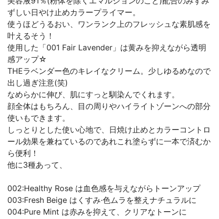
美容液91％(粉体を除くエマルジョンのこと)配合のみずみ
ずしい日やけ止めカラープライマー。
使うほどうるおい、ワンランク上のフレッシュな素肌感を
叶えるそう！
使用した「001 Fair Lavender」は黄みを抑えながら透明
感アップ☆
THEラベンダー色のキレイなクリーム。少しゆるめなので
出し過ぎ注意(笑)
なめらかに伸び、肌にすっと馴染んでくれます。
顔全体はもちろん、目の周りやハイライトゾーンへの部分
使いもできます。
しっとりとした使い心地で、日焼け止めとカラーコントロ
ール効果を兼ねているのであれこれ塗らずに一本で済むか
ら便利！
他に3種あって、
002:Healthy Rose は血色感を与えながらトーンアップ
003:Fresh Beige はくすみ·色ムラを整えナチュラルに
004:Pure Mint は赤みを抑えて、クリアなトーンに