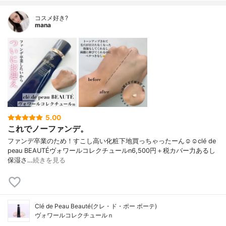
コスメ好き?
mana
5.00
これでノーファンデ。
ファンデ卒業のため！すこし高い化粧下地買っちゃったーん☺️☺️clé de
peau BEAUTÉヴォワールコレクチュールn6,500円＋税カバー力あるし
保湿さ…
続きを見る
Clé de Peau Beauté(クレ・ド・ポー ボーテ)
ヴォワールコレクチュールｎ