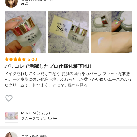
みこ
5.00
パリコレで活躍したプロ仕様化粧下地!!
メイク崩れしにくいだけでなく お肌の凹凸をカバーし フラットな状態
へ。汗と皮脂に強い化粧下地。ふわっとした柔らかい白いムースのよう
なクリームで、伸びよく、とにか…
続きを見る
MIMURA(ミムラ)
スムーススキンカバー
コスメ好き主婦