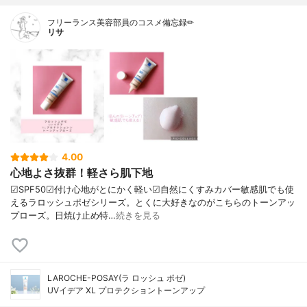
フリーランス美容部員のコスメ備忘録✏︎
リサ
4.00
心地よさ抜群！軽さら肌下地
☑︎SPF50☑︎付け心地がとにかく軽い☑︎自然にくすみカバー敏感肌でも使
えるラロッシュポゼシリーズ。とくに大好きなのがこちらのトーンアッ
プローズ。日焼け止め特…
続きを見る
LAROCHE-POSAY(ラ ロッシュ ポゼ)
UVイデア XL プロテクショントーンアップ