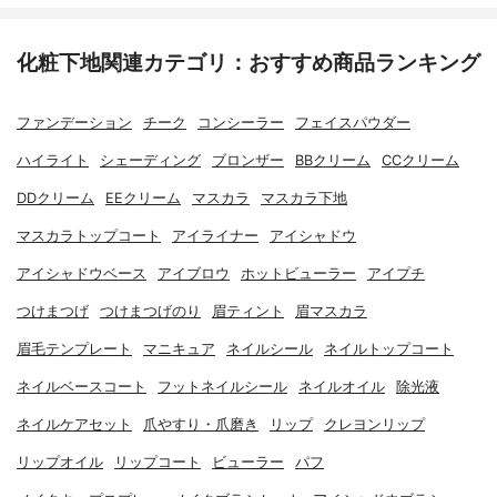
化粧下地関連カテゴリ：おすすめ商品ランキング
ファンデーション
チーク
コンシーラー
フェイスパウダー
ハイライト
シェーディング
ブロンザー
BBクリーム
CCクリーム
DDクリーム
EEクリーム
マスカラ
マスカラ下地
マスカラトップコート
アイライナー
アイシャドウ
アイシャドウベース
アイブロウ
ホットビューラー
アイプチ
つけまつげ
つけまつげのり
眉ティント
眉マスカラ
眉毛テンプレート
マニキュア
ネイルシール
ネイルトップコート
ネイルベースコート
フットネイルシール
ネイルオイル
除光液
ネイルケアセット
爪やすり・爪磨き
リップ
クレヨンリップ
リップオイル
リップコート
ビューラー
パフ