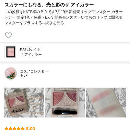
スカラーにもなる、光と影のザ アイカラー
この投稿はKATE様のＰＲです7月19日新発売リップモンスター カラー
トナー 限定1色＜色番＞EX-3 闇色モンスターいつものリップに闇色モ
ンスターをプラスする…
続きを見る
KATE(ケイト)
ザ アイカラー
コスメコレクター
もい
5.00