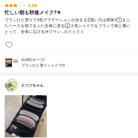
3.00
忙しい朝も秒速メイク?️✴️
ブラシひと塗りで3色グラデーションが決まる☝️使い方は簡単‼️①まぶ
たベースを指でまぶた全体に塗る②３色シャドウをブラシで表と裏に
とって、全体に広げる(※ブラシ…
続きを見る
AUBE(オーブ)
ブラシひと塗りシャドウN
ヒツジちゃん