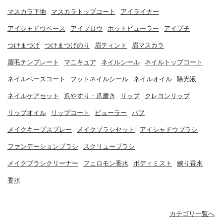
マスカラ下地
マスカラトップコート
アイライナー
アイシャドウベース
アイブロウ
ホットビューラー
アイプチ
つけまつげ
つけまつげのり
眉ティント
眉マスカラ
眉毛テンプレート
マニキュア
ネイルシール
ネイルトップコート
ネイルベースコート
フットネイルシール
ネイルオイル
除光液
ネイルケアセット
爪やすり・爪磨き
リップ
クレヨンリップ
リップオイル
リップコート
ビューラー
パフ
メイクキープスプレー
メイクブラシセット
アイシャドウブラシ
ファンデーションブラシ
スクリューブラシ
メイクブラシクリーナー
フェロモン香水
ボディミスト
練り香水
香水
カテゴリ一覧へ