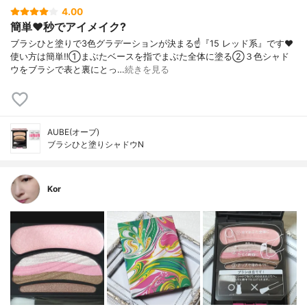
4.00
簡単❤️秒でアイメイク?
ブラシひと塗りで3色グラデーションが決まる☝️『15 レッド系』です❤️
使い方は簡単‼️①まぶたベースを指でまぶた全体に塗る②３色シャド
ウをブラシで表と裏にとっ…
続きを見る
AUBE(オーブ)
ブラシひと塗りシャドウN
Kor