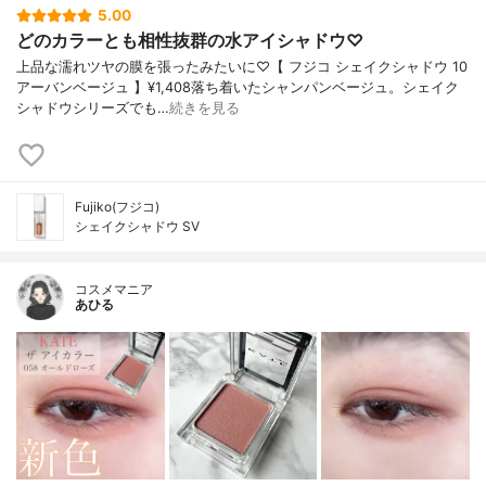
5.00
どのカラーとも相性抜群の水アイシャドウ♡
上品な濡れツヤの膜を張ったみたいに♡【 フジコ シェイクシャドウ 10
アーバンベージュ 】¥1,408落ち着いたシャンパンベージュ。シェイク
シャドウシリーズでも…
続きを見る
Fujiko(フジコ)
シェイクシャドウ SV
コスメマニア
あひる