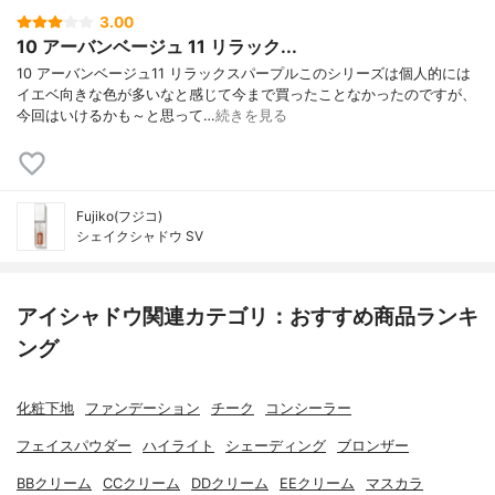
3.00
10 アーバンベージュ 11 リラック...
10 アーバンベージュ11 リラックスパープルこのシリーズは個人的には
イエベ向きな色が多いなと感じて今まで買ったことなかったのですが、
今回はいけるかも～と思って…
続きを見る
Fujiko(フジコ)
シェイクシャドウ SV
アイシャドウ関連カテゴリ：おすすめ商品ランキ
ング
化粧下地
ファンデーション
チーク
コンシーラー
フェイスパウダー
ハイライト
シェーディング
ブロンザー
BBクリーム
CCクリーム
DDクリーム
EEクリーム
マスカラ