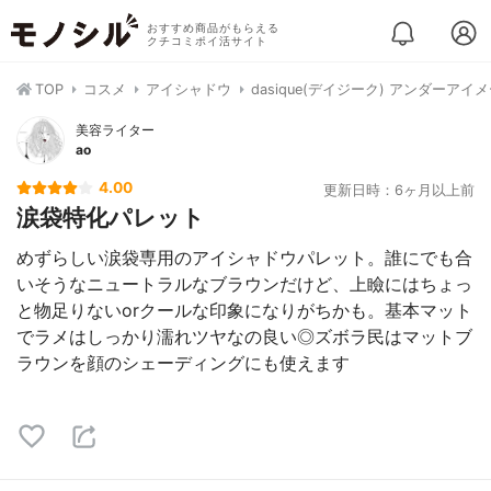
おすすめ商品がもらえる
クチコミポイ活サイト
TOP
コスメ
アイシャドウ
dasique(デイジーク) アンダーアイ
美容ライター
ao
4.00
更新日時：6ヶ月以上前
涙袋特化パレット
めずらしい涙袋専用のアイシャドウパレット。誰にでも合
いそうなニュートラルなブラウンだけど、上瞼にはちょっ
と物足りないorクールな印象になりがちかも。基本マット
でラメはしっかり濡れツヤなの良い◎ズボラ民はマットブ
ラウンを顔のシェーディングにも使えます