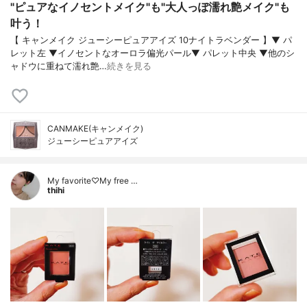
"ピュアなイノセントメイク"も"大人っぽ濡れ艶メイク"も
叶う！
【 キャンメイク ジューシーピュアアイズ 10ナイトラベンダー 】▼ パ
レット左 ▼イノセントなオーロラ偏光パール▼ パレット中央 ▼他のシ
ャドウに重ねて濡れ艶…
続きを見る
CANMAKE(キャンメイク)
ジューシーピュアアイズ
My favorite♡My free …
thihi