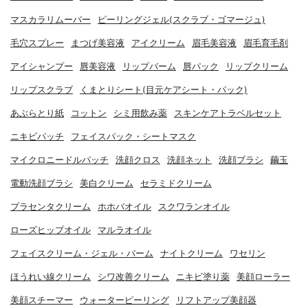
マスカラリムーバー
ピーリングジェル(スクラブ・ゴマージュ)
毛穴スプレー
まつげ美容液
アイクリーム
眉毛美容液
眉毛育毛剤
アイシャンプー
唇美容液
リップバーム
唇パック
リップクリーム
リップスクラブ
くまとりシート(目元ケアシート・パック)
あぶらとり紙
コットン
シミ用飲み薬
スキンケアトラベルセット
ニキビパッチ
フェイスパック・シートマスク
マイクロニードルパッチ
洗顔クロス
洗顔ネット
洗顔ブラシ
繭玉
電動洗顔ブラシ
美白クリーム
セラミドクリーム
プラセンタクリーム
ホホバオイル
スクワランオイル
ローズヒップオイル
マルラオイル
フェイスクリーム・ジェル・バーム
ナイトクリーム
ワセリン
ほうれい線クリーム
シワ改善クリーム
ニキビ塗り薬
美顔ローラー
美顔スチーマー
ウォーターピーリング
リフトアップ美顔器