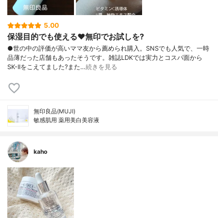
5.00
保湿目的でも使える♥️無印でお試しを?
●世の中の評価が高いママ友から薦められ購入。SNSでも人気で、一時
品薄だった店舗もあったそうです。雑誌LDKでは実力とコスパ面から
SK-IIをこえてました?また…
続きを見る
無印良品(MUJI)
敏感肌用 薬用美白美容液
kaho