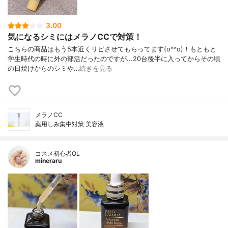
3.00
気になるシミにはメラノCCで対策！
こちらの商品はもう5本近くリピさせてもらってます(o^^o)！もともと
学生時代の時に外の部活だったのですが...20台後半に入ってからその頃
の日焼けからのシミや…
続きを見る
メラノCC
薬用しみ集中対策 美容液
コスメ初心者OL
mineraru