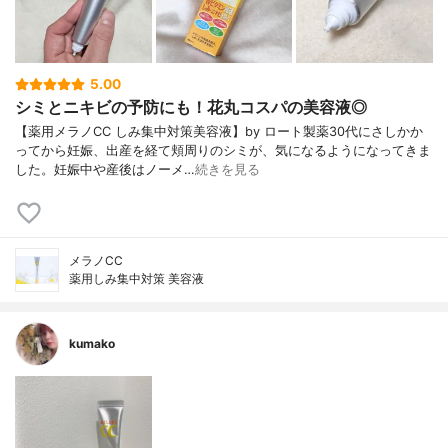
5.00
シミとニキビの予防にも！花丸コスパの美容液◎
【薬用メラノCC しみ集中対策美容液】by ロート製薬30代にさしかか
ってから妊娠、出産を経て頬周りのシミが、気になるようになってきま
した。妊娠中や産後はノーメ…
続きを見る
メラノCC
薬用しみ集中対策 美容液
kumako