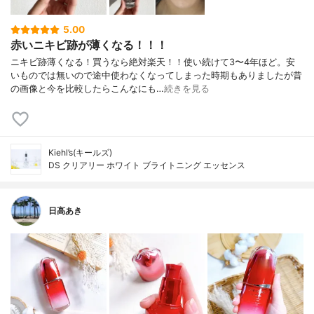
5.00
赤いニキビ跡が薄くなる！！！
ニキビ跡薄くなる！買うなら絶対楽天！！使い続けて3〜4年ほど。安
いものでは無いので途中使わなくなってしまった時期もありましたが昔
の画像と今を比較したらこんなにも…
続きを見る
Kiehl’s(キールズ)
DS クリアリー ホワイト ブライトニング エッセンス
日高あき