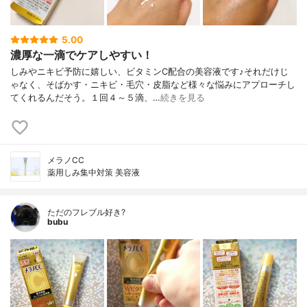
5.00
濃厚な一滴でケアしやすい！
しみやニキビ予防に嬉しい、ビタミンC配合の美容液です♪それだけじ
ゃなく、そばかす・ニキビ・毛穴・皮脂など様々な悩みにアプローチし
てくれるんだそう。１回４～５滴、…
続きを見る
メラノCC
薬用しみ集中対策 美容液
ただのフレブル好き?
bubu