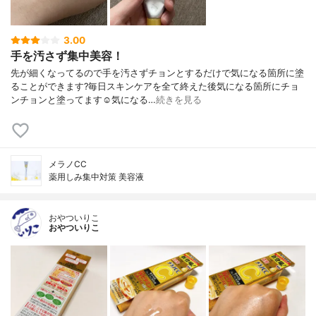
3.00
手を汚さず集中美容！
先が細くなってるので手を汚さずチョンとするだけで気になる箇所に塗
ることができます?毎日スキンケアを全て終えた後気になる箇所にチョ
ンチョンと塗ってます☺️気になる…
続きを見る
メラノCC
薬用しみ集中対策 美容液
おやついりこ
おやついりこ