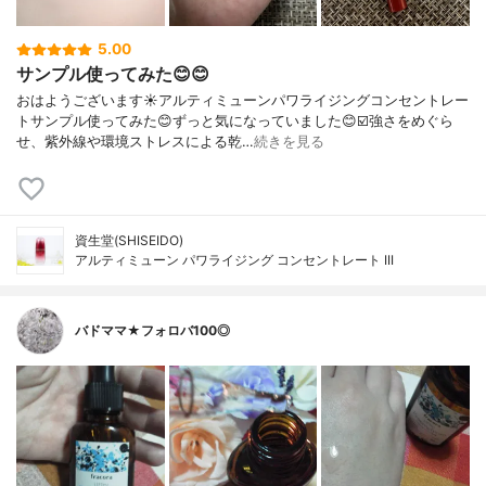
5.00
サンプル使ってみた😊😊
おはようございます☀アルティミューンパワライジングコンセントレー
トサンプル使ってみた😊ずっと気になっていました😊☑️強さをめぐら
せ、紫外線や環境ストレスによる乾…
続きを見る
資生堂(SHISEIDO)
アルティミューン パワライジング コンセントレート III
バドママ★フォロバ100◎