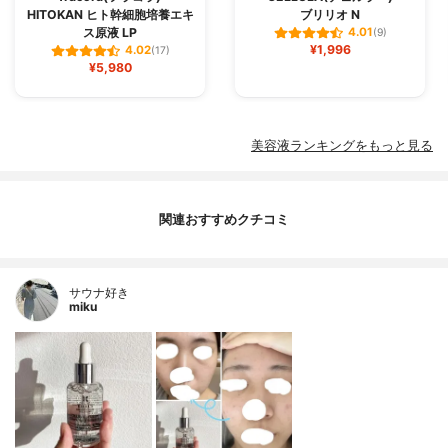
HITOKAN ヒト幹細胞培養エキ
ブリリオ N
ス原液 LP
4.01
(9)
¥1,996
4.02
(17)
¥5,980
美容液ランキングをもっと見る
関連おすすめクチコミ
サウナ好き
miku