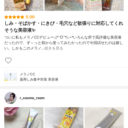
5.00
しみ・そばかす・にきび・毛穴など欲張りに対応してくれ
そうな美容液✨
ついに私もメラノCCデビュー⸜(*ˊᗜˋ*)⸝⋆*いろんな所で高評価な美容液
だったので、ず～っと前から使ってみたかったので今回試せたのは嬉し
い。しかもこのメラノ…
続きを見る
メラノCC
薬用しみ集中対策 美容液
r_cosme_room