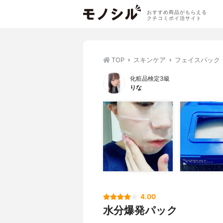
おすすめ商品がもらえる
クチコミポイ活サイト
TOP
スキンケア
フェイスパック
化粧品検定3級
りな
4.00
水分爆発パック