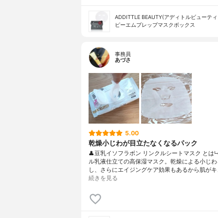
ADDITTLE BEAUTY(アディトルビューティ
ピーエムプレップマスクボックス
事務員
あづさ
5.00
乾燥小じわが目立たなくなるパック
👤豆乳イソフラボン リンクルシートマスク とは
ル乳液仕立ての高保湿マスク。乾燥による小じわ
し、さらにエイジングケア効果もあるから肌がキ
続きを見る