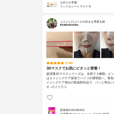
なめらか本舗
リンクルシートマスク N
コスメと口コミが大好きな専業主婦
kirakiranoriko
5.00
3Dマスクでお肌にピタッと密着！
超浸透3Dマスクシリーズは、全部で３種類。ピ
はエイジングケア保湿でハリつや透明肌へ。青色
イジングケア美白の医薬部外品で、パッと明るい
オ…
続きを見る
肌美精(HADABISEI)