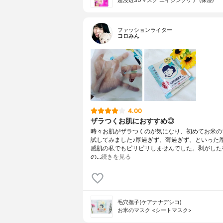
超浸透3Dマスク エイジングケア (保湿)
ファッションライター
コロみん
4.00
ザラつくお肌におすすめ◎
時々お肌がザラつくのが気になり、初めてお米の
試してみました♪厚過ぎず、薄過ぎず、といった
感肌の私でもピリピリしませんでした。剥がした
の…
続きを見る
毛穴撫子(ケアナナデシコ)
お米のマスク <シートマスク>