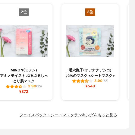
2位
3位
MINON(ミノン)
毛穴撫子(ケアナナデシコ)
B
アミノモイスト ぷるぷるしっ
お米のマスク <シートマスク>
とり肌マスク
3.90
(67)
¥548
3.90
(15)
¥872
フェイスパック・シートマスクランキングをもっと見る