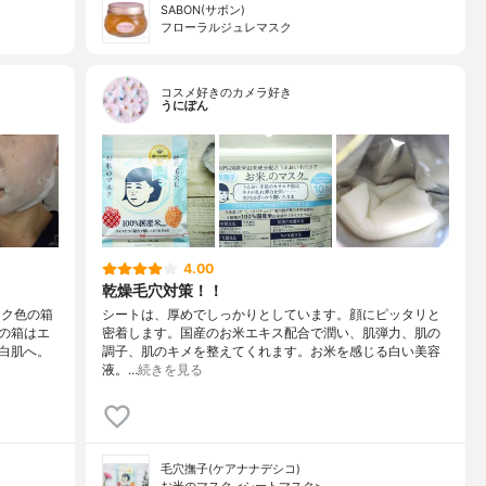
SABON(サボン)
フローラルジュレマスク
コスメ好きのカメラ好き
うにぽん
4.00
乾燥毛穴対策！！
ンク色の箱
シートは、厚めでしっかりとしています。顔にピッタリと
の箱はエ
密着します。国産のお米エキス配合で潤い、肌弾力、肌の
白肌へ。
調子、肌のキメを整えてくれます。お米を感じる白い美容
液。…
続きを見る
毛穴撫子(ケアナナデシコ)