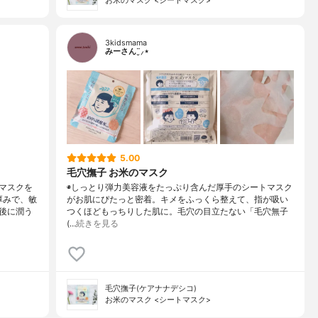
お米のマスク <シートマスク>
3kidsmama
みーさん¨̮⸝⋆
5.00
毛穴撫子 お米のマスク
マスクを
◉しっとり弾力美容液をたっぷり含んだ厚手のシートマスク
厚みで、敏
がお肌にぴたっと密着。キメをふっくら整えて、指が吸い
後に潤う
つくほどもっちりした肌に。毛穴の目立たない「毛穴無子
(…
続きを見る
毛穴撫子(ケアナナデシコ)
お米のマスク <シートマスク>