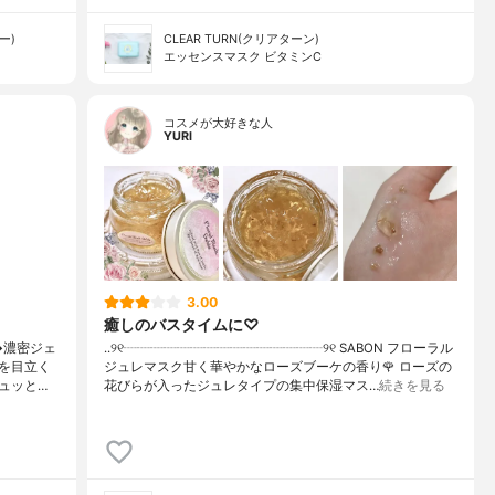
ー)
CLEAR TURN(クリアターン)
エッセンスマスク ビタミンC
コスメが大好きな人
YURI
3.00
癒しのバスタイムに♡
↳濃密ジェ
..୨୧┈┈┈┈┈┈┈┈┈┈┈┈┈┈┈୨୧ SABON フローラル
を目立く
ジュレマスク甘く華やかなローズブーケの香り🌹 ローズの
ュッと…
花びらが入ったジュレタイプの集中保湿マス…
続きを見る