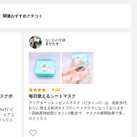
関連おすすめクチコミ
なにわの主婦
まりたそ
4.00
マスクボ
毎日使えるシートマスク
クリアターンエッセンスマスク（ビタミンC）は、化粧水代
わりに使えるBOXタイプのシートマスクになっております
UTY ピ
✨高純度持続型ビタミンC配合で、マスクの密閉効果で美…
・エアコ
続きを見る
きを見る