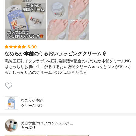
5.00
なめらか本舗のうるおいラッピングクリーム🍦
高純度豆乳イソフラボン&豆乳発酵液W配合のなめらか本舗クリームNC
はもっちりお肌に仕上がるうるおい密閉クリーム🧁つんとツノが立つく
らいしっかりめのクリームだけど…
続きを見る
なめらか本舗
クリーム NC
美容学生/コスメコンシェルジュ
ももぷり