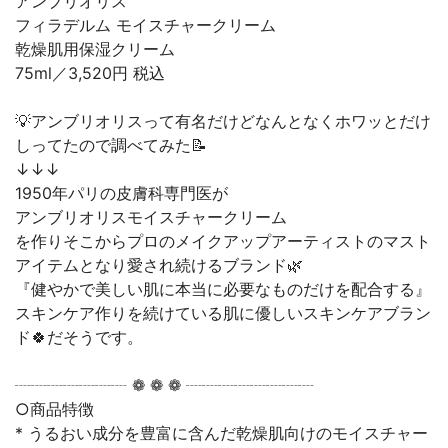
アンブリオリス
フィラデルム モイスチャークリーム
乾燥肌用保湿クリーム
75ml／3,520円 税込
💡アンブリオリスって有名だけどなんとなくホワッとだけ
しってたので調べてみた📝
↓↓↓
1950年パリの皮膚科専門医が
アンブリオリスモイスチャークリーム
を作りそこからプロのメイクアップアーティストのマスト
アイテムとなり愛され続けるブランド🌿
『健やかで美しい肌に本当に必要なものだけを配合する』
スキンケア作りを続けている肌に優しいスキンケアブラン
ド🍀だそうです。
┈┈┈┈┈┈┈ ❁ ❁ ❁ ┈┈┈┈┈┈┈┈
○商品特徴
* うるおい成分を豊富に含んだ乾燥肌向けのモイスチャー