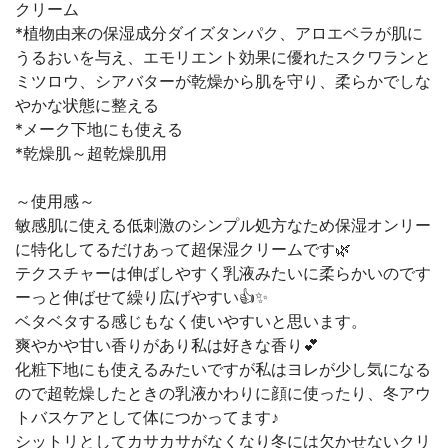
クリーム
*植物由来の保湿成分ダイズタンパク、アロエベラが肌に
うるおいを与え、エモリエント効果に優れたスクワランと
ミツロウ、シアバターが乾燥から肌を守り、柔らかでしな
やかな状態に整える
*メーク下地にも使える
*乾燥肌～超乾燥肌用
～使用感～
敏感肌に使える低刺激のシンプル処方なため保湿オンリー
に特化してるだけあって超保湿クリームです🌿
テクスチャーは伸ばしやすく乳液みたいに柔らかいのです
ーっと伸ばせて繰り広げやすい👍✨
ベタベタする感じもなく使いやすいと思います。
爽やかや甘い香りがあり私は好きな香り💕
化粧下地にも使えるみたいですが私はヨレが少し気になる
ので超乾燥したときの乳液かわりに顔に使ったり、冬アウ
トバスケアとして体につかってます♪
シットリとしてカサカサがなくなり冬には欠かせないクリ