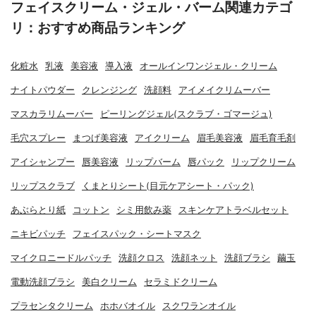
フェイスクリーム・ジェル・バーム関連カテゴ
リ：おすすめ商品ランキング
化粧水
乳液
美容液
導入液
オールインワンジェル・クリーム
ナイトパウダー
クレンジング
洗顔料
アイメイクリムーバー
マスカラリムーバー
ピーリングジェル(スクラブ・ゴマージュ)
毛穴スプレー
まつげ美容液
アイクリーム
眉毛美容液
眉毛育毛剤
アイシャンプー
唇美容液
リップバーム
唇パック
リップクリーム
リップスクラブ
くまとりシート(目元ケアシート・パック)
あぶらとり紙
コットン
シミ用飲み薬
スキンケアトラベルセット
ニキビパッチ
フェイスパック・シートマスク
マイクロニードルパッチ
洗顔クロス
洗顔ネット
洗顔ブラシ
繭玉
電動洗顔ブラシ
美白クリーム
セラミドクリーム
プラセンタクリーム
ホホバオイル
スクワランオイル