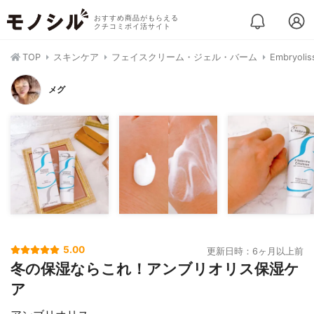
おすすめ商品がもらえる
クチコミポイ活サイト
TOP
スキンケア
フェイスクリーム・ジェル・バーム
Embryo
メグ
5.00
更新日時：6ヶ月以上前
冬の保湿ならこれ！アンブリオリス保湿ケ
ア