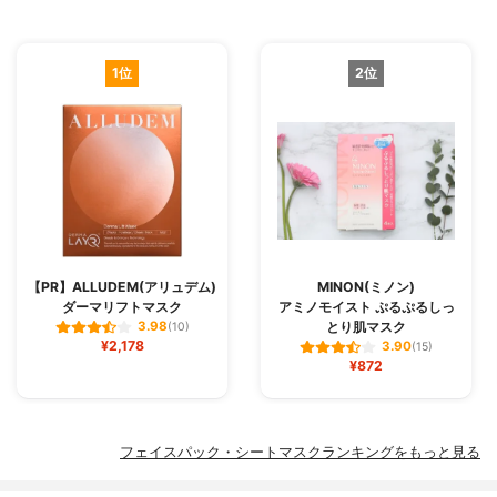
1位
2位
【PR】ALLUDEM(アリュデム)
MINON(ミノン)
ダーマリフトマスク
アミノモイスト ぷるぷるしっ
とり肌マスク
3.98
(10)
¥2,178
3.90
(15)
¥872
フェイスパック・シートマスクランキングをもっと見る