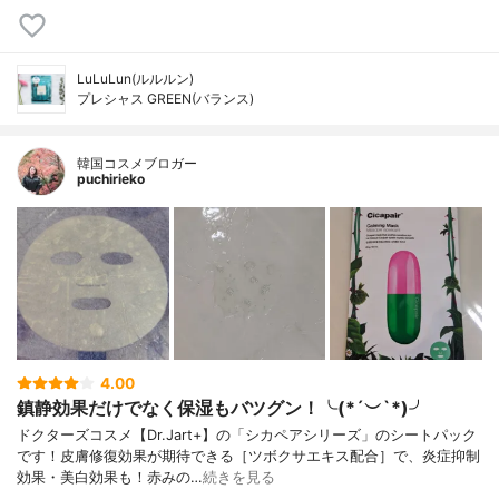
LuLuLun(ルルルン)
プレシャス GREEN(バランス)
韓国コスメブロガー
puchirieko
4.00
鎮静効果だけでなく保湿もバツグン！╰(*´︶`*)╯
ドクターズコスメ【Dr.Jart+】の「シカペアシリーズ」のシートパック
です！皮膚修復効果が期待できる［ツボクサエキス配合］で、炎症抑制
効果・美白効果も！赤みの…
続きを見る