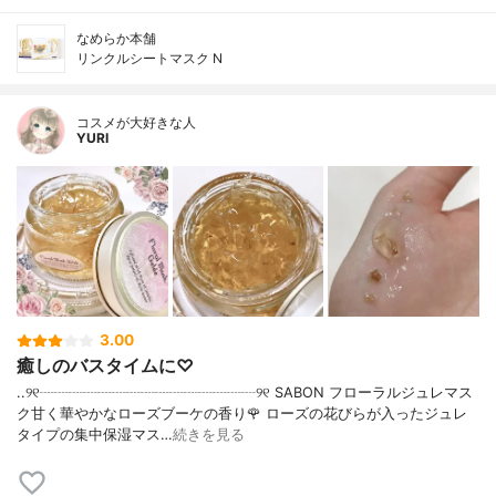
なめらか本舗
リンクルシートマスク N
コスメが大好きな人
YURI
3.00
癒しのバスタイムに♡
..୨୧┈┈┈┈┈┈┈┈┈┈┈┈┈┈┈୨୧ SABON フローラルジュレマス
ク甘く華やかなローズブーケの香り🌹 ローズの花びらが入ったジュレ
タイプの集中保湿マス…
続きを見る