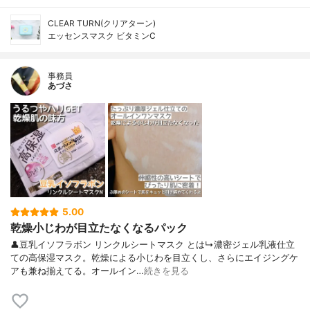
CLEAR TURN(クリアターン)
エッセンスマスク ビタミンC
事務員
あづさ
5.00
乾燥小じわが目立たなくなるパック
👤豆乳イソフラボン リンクルシートマスク とは↳濃密ジェル乳液仕立
ての高保湿マスク。乾燥による小じわを目立くし、さらにエイジングケ
アも兼ね揃えてる。オールイン…
続きを見る