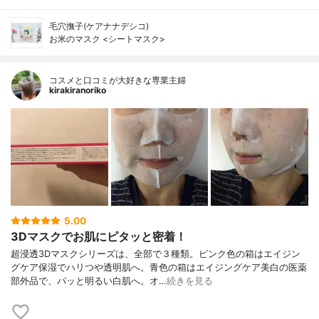
毛穴撫子(ケアナナデシコ)
お米のマスク <シートマスク>
コスメと口コミが大好きな専業主婦
kirakiranoriko
5.00
3Dマスクでお肌にピタッと密着！
超浸透3Dマスクシリーズは、全部で３種類。ピンク色の箱はエイジン
グケア保湿でハリつや透明肌へ。青色の箱はエイジングケア美白の医薬
部外品で、パッと明るい白肌へ。オ…
続きを見る