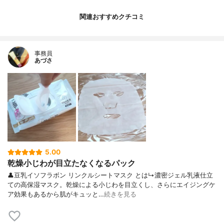
関連おすすめクチコミ
事務員
あづさ
5.00
乾燥小じわが目立たなくなるパック
👤豆乳イソフラボン リンクルシートマスク とは↳濃密ジェル乳液仕立
ての高保湿マスク。乾燥による小じわを目立くし、さらにエイジングケ
ア効果もあるから肌がキュッと…
続きを見る