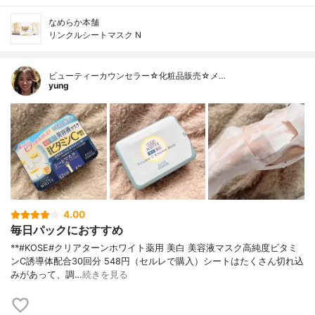
なめらか本舗
リンクルシートマスク N
ビューティーカウンセラー☆化粧品販売☆メ…
yung
4.00
毎日パックにおすすめ
**#KOSE#クリアターンホワイト薬用 美白 美容液マスク高純度ビタミ
ンC誘導体配合⁡30回分 548円（セルレで購入）⁡シートはたくさん切れ込
みがあって、調…
続きを見る