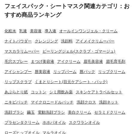
フェイスパック・シートマスク関連カテゴリ：お
すすめ商品ランキング
化粧水
乳液
美容液
導入液
オールインワンジェル・クリーム
ナイトパウダー
クレンジング
洗顔料
アイメイクリムーバー
マスカラリムーバー
ピーリングジェル(スクラブ・ゴマージュ)
毛穴スプレー
まつげ美容液
アイクリーム
眉毛美容液
眉毛育毛剤
アイシャンプー
唇美容液
リップバーム
唇パック
リップクリーム
リップスクラブ
くまとりシート(目元ケアシート・パック)
あぶらとり紙
コットン
シミ用飲み薬
スキンケアトラベルセット
ニキビパッチ
マイクロニードルパッチ
洗顔クロス
洗顔ネット
洗顔ブラシ
繭玉
電動洗顔ブラシ
美白クリーム
セラミドクリーム
プラセンタクリーム
ホホバオイル
スクワランオイル
ローズヒップオイル
マルラオイル