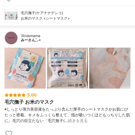
毛穴撫子(ケアナナデシコ)
お米のマスク <シートマスク>
3kidsmama
みーさん¨̮⸝⋆
5.00
毛穴撫子 お米のマスク
◉しっとり弾力美容液をたっぷり含んだ厚手のシートマスクがお肌にぴ
たっと密着。キメをふっくら整えて、指が吸いつくほどもっちりした肌
に。毛穴の目立たない「毛穴無子(…
続きを見る