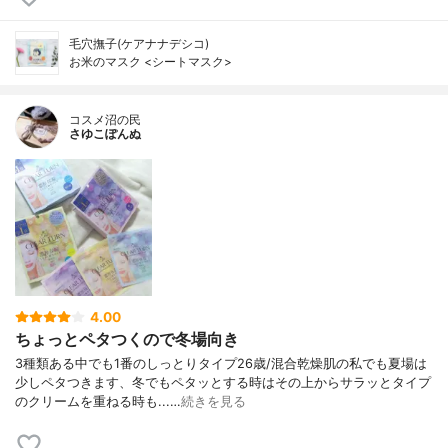
毛穴撫子(ケアナナデシコ)
お米のマスク <シートマスク>
コスメ沼の民
さゆこぽんぬ
4.00
ちょっとペタつくので冬場向き
3種類ある中でも1番のしっとりタイプ26歳/混合乾燥肌の私でも夏場は
少しペタつきます、冬でもペタッとする時はその上からサラッとタイプ
のクリームを重ねる時も...…
続きを見る