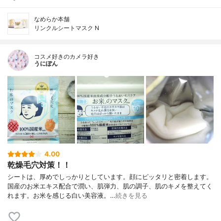
なめらか本舗
リンクルシートマスク N
コスメ好きのカメラ好き
うにぽん
4.00
乾燥毛穴対策！！
シートは、厚めでしっかりとしています。顔にピッタリと密着します。
国産のお米エキス配合で潤い、肌弾力、肌の調子、肌のキメを整えてく
れます。お米を感じる白い美容液。…
続きを見る