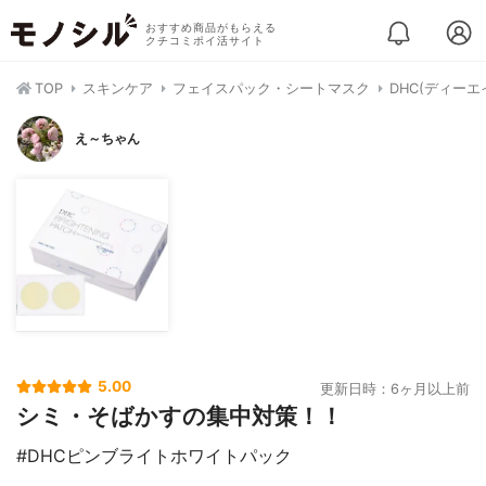
おすすめ商品がもらえる
クチコミポイ活サイト
TOP
スキンケア
フェイスパック・シートマスク
DHC(ディー
え～ちゃん
5.00
更新日時：6ヶ月以上前
シミ・そばかすの集中対策！！
#DHCピンブライトホワイトパック