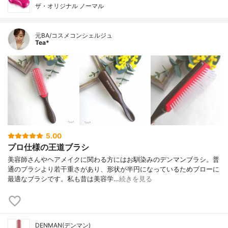
ザ・オリジナル ノーマル
元BA/コスメコンシェルジュ
Tea*
5.00
プロ仕様の王道ブラシ
美容師さんやヘアメイクに関わる方にはお馴染みのデンマンブラシ。普
通のブラシより若干重さがあり、形状が半円になっているためブローに
最適なブラシです。私も昔は美容学…
続きを見る
DENMAN(デンマン)