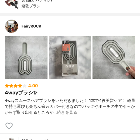
87saku(ハナサク)
速乾ブラシ
FairyROCK
4.00
4wayブラシ✨
4wayスムースヘアブラシをいただきました！ 1本で4役美髪ケア！ 軽量
で持ち運びも楽ちん😃🎶カバー付きなのでバッグやポーチの中で引っか
からず取り出せるところが…
続きを見る