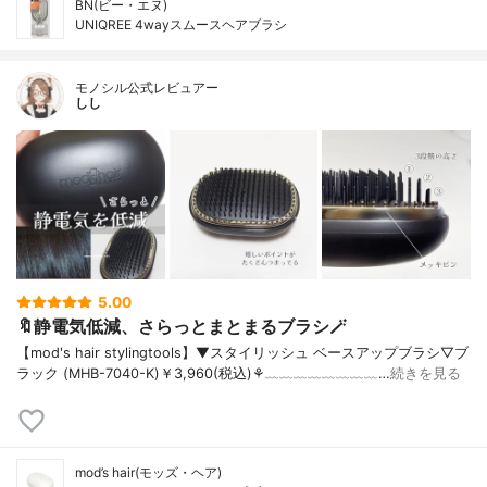
BN(ビー・エヌ)
UNIQREE 4wayスムースヘアブラシ
モノシル公式レビュアー
しし
5.00
🔖静電気低減、さらっとまとまるブラシ🪄︎︎
【mod's hair stylingtools】▼スタイリッシュ ベースアップブラシ▽ブ
ラック (MHB-7040-K)￥3,960(税込)⚘﹏﹏﹏﹏﹏﹏﹏﹏…
続きを見る
mod’s hair(モッズ・ヘア)