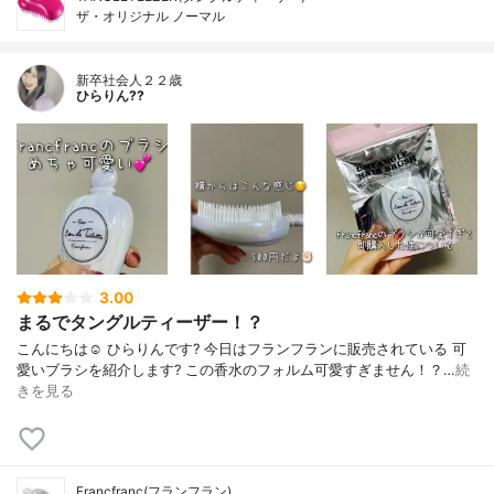
ザ・オリジナル ノーマル
新卒社会人２２歳
ひらりん??
3.00
まるでタングルティーザー！？
こんにちは☺️ ひらりんです? 今日はフランフランに販売されている 可
愛いブラシを紹介します? この香水のフォルム可愛すぎません！？…
続
きを見る
Francfranc(フランフラン)