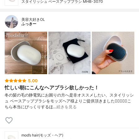
スタイリッシュ ベースアップブラシ MHB-3070
美容大好きOL
ふっきー
5.00
忙しい朝にこんなヘアブラシ欲しかった！
冬の髪の毛の静電気にお困りの方へ是非オススメしたい、スタイリッシ
ュ ベースアップブラシをモッズヘア様よりご提供頂きました🧝‍♀️✨✨✨こ
ちら本当にびっくりするほ…
続きを見る
mod’s hair(モッズ・ヘア)