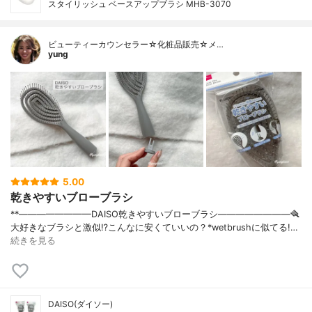
スタイリッシュ ベースアップブラシ MHB-3070
ビューティーカウンセラー☆化粧品販売☆メ…
yung
5.00
乾きやすいブローブラシ
**————————⁡DAISO乾きやすいブローブラシ⁡————————⁡⁡⁡🪮
大好きなブラシと激似⁉️こんなに安くていいの？⁡⁡⁡*wetbrushに似てる!…
続きを見る
DAISO(ダイソー)