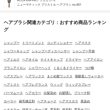
ACCA KAPPA(アッカカッパ)
ニューマティック ブリストル ヘアブラシ no.951
ヘアブラシ関連カテゴリ：おすすめ商品ランキン
グ
シャンプー
トリートメント
コンディショナー
ヘアマスク
シャワーキャップ
シャンプーディスペンサー
シャンプー手袋
ヘアミルク
ヘアオイル
ナイトキャップ
ドライヤー
ヘアアイロン
ブラシアイロン
シャワーヘッド
くるくるドライヤー
つげ櫛
ヘアスプレー
ヘアワックス
まとめ髪ワックス
寝癖直しウォーター
ヘアミスト
ヘアフレグランス
ウィッグ
ウィッグスプレー
パーマムース
ヘアカラー
白髪染め
白髪隠し
ブリーチ剤
カーラー
縮毛矯正剤
ヘアチョーク
ヘアマスカラ
黒染め
ヘナカラー
頭皮マッサージ器
育毛剤
発毛剤
育毛サプリ