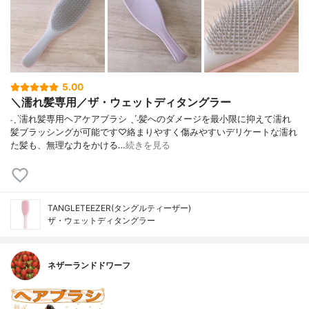
5.00
＼濡れ髪専用／ザ・ウェットディタングラー
˗ˏˋ濡れ髪専用ヘアケアブラシ ˎˊ˗髪へのダメージを最小限に抑えて濡れ
髪ブラッシングが可能です♡絡まりやすく傷みやすいデリケートな濡れ
た髪も、無理な力をかける…
続きを見る
TANGLETEEZER(タングルティーザー)
ザ・ウェットディタングラー
ネザーランドドワーフ