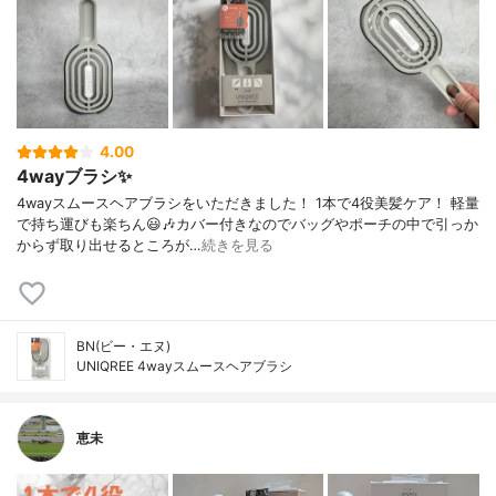
4.00
4wayブラシ✨
4wayスムースヘアブラシをいただきました！ 1本で4役美髪ケア！ 軽量
で持ち運びも楽ちん😃🎶カバー付きなのでバッグやポーチの中で引っか
からず取り出せるところが…
続きを見る
BN(ビー・エヌ)
UNIQREE 4wayスムースヘアブラシ
恵未