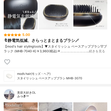
5.00
🔖静電気低減、さらっとまとまるブラシ🪄︎︎
【mod's hair stylingtools】▼スタイリッシュ ベースアップブラシ▽ブ
ラック (MHB-7040-K)￥3,960(税込)⚘﹏﹏﹏﹏﹏﹏﹏﹏…
続きを見る
mod’s hair(モッズ・ヘア)
スタイリッシュ ベースアップブラシ MHB-3070
美容大好きOL
ふっきー