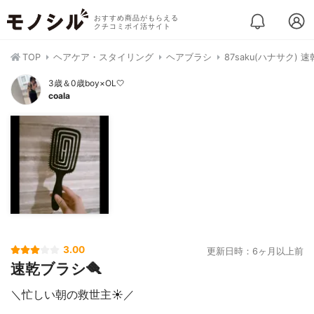
おすすめ商品がもらえる
クチコミポイ活サイト
TOP
ヘアケア・スタイリング
ヘアブラシ
87saku(ハナサク) 
3歳＆0歳boy×OL🤍
coala
3.00
更新日時：6ヶ月以上前
速乾ブラシ🪮
＼忙しい朝の救世主☀️／