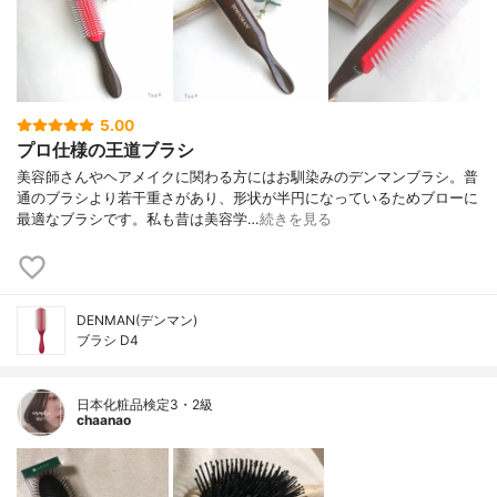
5.00
プロ仕様の王道ブラシ
美容師さんやヘアメイクに関わる方にはお馴染みのデンマンブラシ。普
通のブラシより若干重さがあり、形状が半円になっているためブローに
最適なブラシです。私も昔は美容学…
続きを見る
DENMAN(デンマン)
ブラシ D4
日本化粧品検定3・2級
chaanao