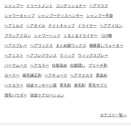
シャンプー
トリートメント
コンディショナー
ヘアマスク
シャワーキャップ
シャンプーディスペンサー
シャンプー手袋
ヘアミルク
ヘアオイル
ナイトキャップ
ドライヤー
ヘアアイロン
ブラシアイロン
シャワーヘッド
くるくるドライヤー
つげ櫛
ヘアスプレー
ヘアワックス
まとめ髪ワックス
寝癖直しウォーター
ヘアミスト
ヘアフレグランス
ウィッグ
ウィッグスプレー
パーマムース
ヘアカラー
白髪染め
白髪隠し
ブリーチ剤
カーラー
縮毛矯正剤
ヘアチョーク
ヘアマスカラ
黒染め
ヘナカラー
頭皮マッサージ器
育毛剤
発毛剤
育毛サプリ
増毛パウダー
頭皮ケアローション
カテゴリ一覧へ