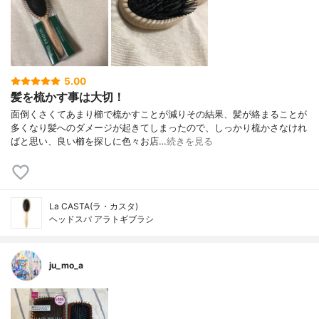
5.00
髪を梳かす事は大切！
面倒くさくてあまり櫛で梳かすことが減りその結果、髪が絡まることが
多くなり髪へのダメージが起きてしまったので、しっかり梳かさなけれ
ばと思い、良い櫛を探しに色々お店…
続きを見る
La CASTA(ラ・カスタ)
ヘッドスパ アラトギブラシ
ju_mo_a