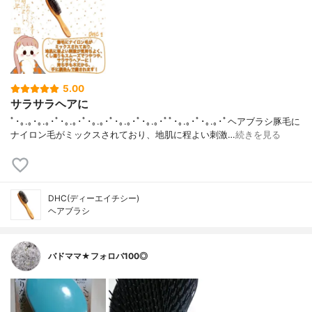
5.00
サラサラヘアに
ﾟ･｡.｡･｡.｡･ﾟ･｡.｡･ﾟ･｡.｡･ﾟ･｡.｡･ﾟ･｡.｡･ﾟﾟ･｡.｡･ﾟ･｡.｡･ﾟヘアブラシ豚毛に
ナイロン毛がミックスされており、地肌に程よい刺激…
続きを見る
DHC(ディーエイチシー)
ヘアブラシ
バドママ★フォロバ100◎