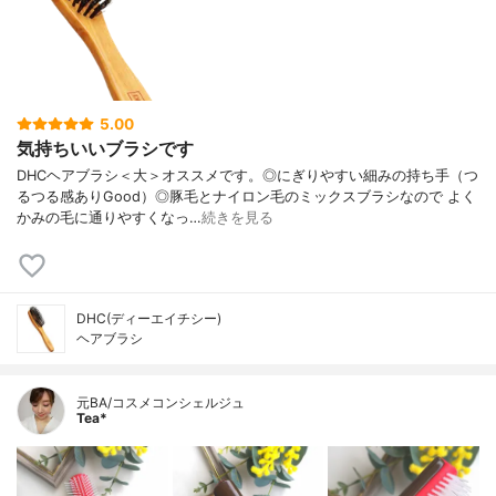
5.00
気持ちいいブラシです
DHCヘアブラシ＜大＞オススメです。◎にぎりやすい細みの持ち手（つ
るつる感ありGood）◎豚毛とナイロン毛のミックスブラシなので よく
かみの毛に通りやすくなっ…
続きを見る
DHC(ディーエイチシー)
ヘアブラシ
元BA/コスメコンシェルジュ
Tea*