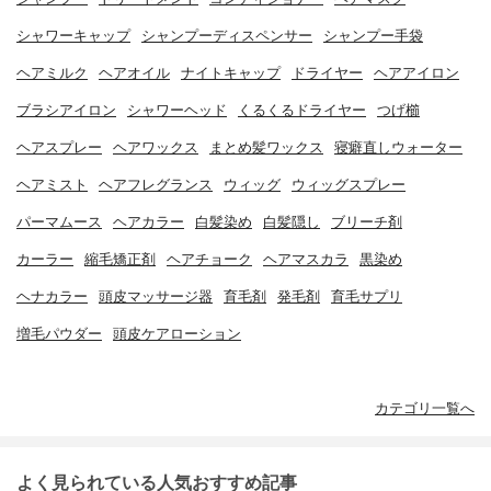
シャワーキャップ
シャンプーディスペンサー
シャンプー手袋
ヘアミルク
ヘアオイル
ナイトキャップ
ドライヤー
ヘアアイロン
ブラシアイロン
シャワーヘッド
くるくるドライヤー
つげ櫛
ヘアスプレー
ヘアワックス
まとめ髪ワックス
寝癖直しウォーター
ヘアミスト
ヘアフレグランス
ウィッグ
ウィッグスプレー
パーマムース
ヘアカラー
白髪染め
白髪隠し
ブリーチ剤
カーラー
縮毛矯正剤
ヘアチョーク
ヘアマスカラ
黒染め
ヘナカラー
頭皮マッサージ器
育毛剤
発毛剤
育毛サプリ
増毛パウダー
頭皮ケアローション
カテゴリ一覧へ
よく見られている人気おすすめ記事