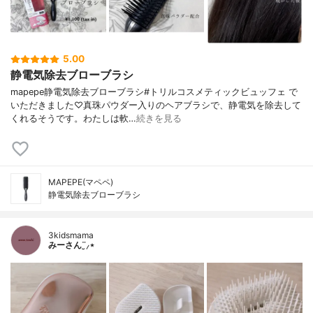
5.00
静電気除去ブローブラシ
mapepe静電気除去ブローブラシ#トリルコスメティックビュッフェ で
いただきました♡真珠パウダー入りのヘアブラシで、静電気を除去して
くれるそうです。わたしは軟…
続きを見る
MAPEPE(マペペ)
静電気除去ブローブラシ
3kidsmama
みーさん¨̮⸝⋆