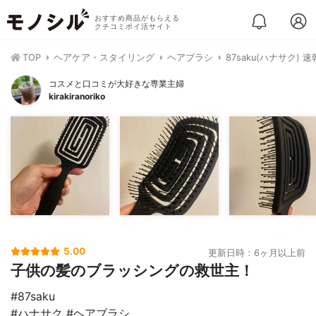
おすすめ商品がもらえる
クチコミポイ活サイト
TOP
ヘアケア・スタイリング
ヘアブラシ
87saku(ハナサク) 
コスメと口コミが大好きな専業主婦
kirakiranoriko
5.00
更新日時：6ヶ月以上前
子供の髪のブラッシングの救世主！
#87saku
#ハナサク #ヘアブラシ