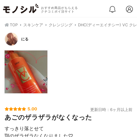
おすすめ商品がもらえる
クチコミポイ活サイト
TOP
スキンケア
クレンジング
DHC(ディーエイチシー) VC 
にる
5.00
更新日時：6ヶ月以上前
あごのザラザラがなくなった
すっきり落とせて
顎のザラザラなくなりました♡