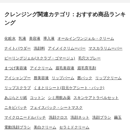
クレンジング関連カテゴリ：おすすめ商品ランキ
ング
化粧水
乳液
美容液
導入液
オールインワンジェル・クリーム
ナイトパウダー
洗顔料
アイメイクリムーバー
マスカラリムーバー
ピーリングジェル(スクラブ・ゴマージュ)
毛穴スプレー
まつげ美容液
アイクリーム
眉毛美容液
眉毛育毛剤
アイシャンプー
唇美容液
リップバーム
唇パック
リップクリーム
リップスクラブ
くまとりシート(目元ケアシート・パック)
あぶらとり紙
コットン
シミ用飲み薬
スキンケアトラベルセット
ニキビパッチ
フェイスパック・シートマスク
マイクロニードルパッチ
洗顔クロス
洗顔ネット
洗顔ブラシ
繭玉
電動洗顔ブラシ
美白クリーム
セラミドクリーム