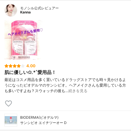
モノシル公式レビュアー
Kanna
4.00
肌に優しい✩.*˚愛用品！
最近はコスメ用品を多く置いているドラッグストアでも時々見かけるよ
うになったビオデルマのサンシビオ。ヘアメイクさんも愛用している方
も多いですよね？スウォッチの後も…
続きを見る
BIODERMA(ビオデルマ)
サンシビオ エイチツーオー D