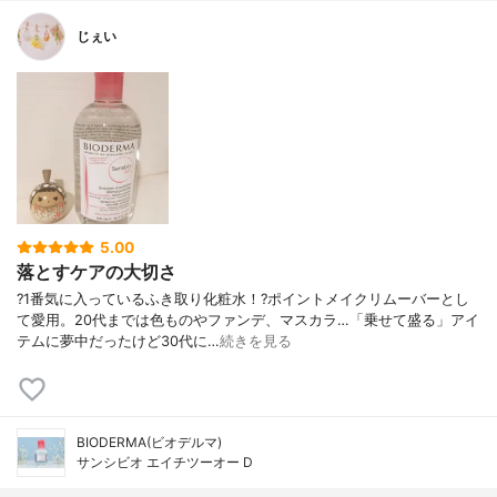
じぇい
5.00
落とすケアの大切さ
?1番気に入っているふき取り化粧水！?ポイントメイクリムーバーとし
て愛用。20代までは色ものやファンデ、マスカラ…「乗せて盛る」アイ
テムに夢中だったけど30代に…
続きを見る
BIODERMA(ビオデルマ)
サンシビオ エイチツーオー D