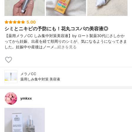
5.00
シミとニキビの予防にも！花丸コスパの美容液◎
【薬用メラノCC しみ集中対策美容液】by ロート製薬30代にさしかか
ってから妊娠、出産を経て頬周りのシミが、気になるようになってきま
した。妊娠中や産後はノーメ…
続きを見る
メラノCC
薬用しみ集中対策 美容液
ymkxx