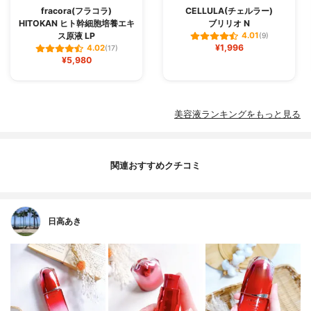
fracora(フラコラ)
CELLULA(チェルラー)
HITOKAN ヒト幹細胞培養エキ
ブリリオ N
ス原液 LP
4.01
(9)
¥1,996
4.02
(17)
¥5,980
美容液ランキングをもっと見る
関連おすすめクチコミ
日高あき