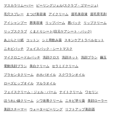
マスカラリムーバー
ピーリングジェル(スクラブ・ゴマージュ)
毛穴スプレー
まつげ美容液
アイクリーム
眉毛美容液
眉毛育毛剤
アイシャンプー
唇美容液
リップバーム
唇パック
リップクリーム
リップスクラブ
くまとりシート(目元ケアシート・パック)
あぶらとり紙
コットン
シミ用飲み薬
スキンケアトラベルセット
ニキビパッチ
フェイスパック・シートマスク
マイクロニードルパッチ
洗顔クロス
洗顔ネット
洗顔ブラシ
繭玉
電動洗顔ブラシ
美白クリーム
セラミドクリーム
プラセンタクリーム
ホホバオイル
スクワランオイル
ローズヒップオイル
マルラオイル
フェイスクリーム・ジェル・バーム
ナイトクリーム
ワセリン
ほうれい線クリーム
シワ改善クリーム
ニキビ塗り薬
美顔ローラー
美顔スチーマー
ウォーターピーリング
リフトアップ美顔器