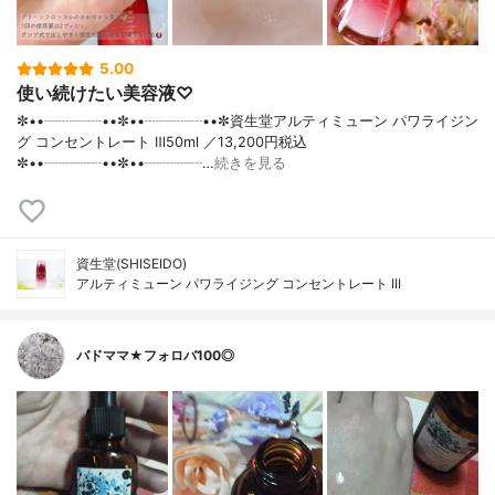
5.00
使い続けたい美容液♡
✼••┈┈┈┈••✼••┈┈┈┈••✼資生堂アルティミューン パワライジン
グ コンセントレート Ⅲ50ml ／13,200円税込
✼••┈┈┈┈••✼••┈┈┈┈…
続きを見る
資生堂(SHISEIDO)
アルティミューン パワライジング コンセントレート III
バドママ★フォロバ100◎