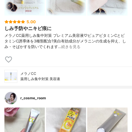
5.00
しみ予防やニキビ痕に
メラノCC薬用しみ集中対策 プレミアム美容液♡ピュアビタミンCとビ
タミンC誘導体を3種類配合?美白有効成分がメラニンの生成を抑え、し
み・そばかすを防いでくれます…
続きを見る
メラノCC
薬用しみ集中対策 美容液
r_cosme_room