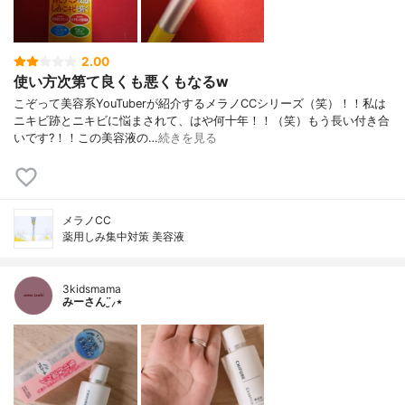
2.00
使い方次第て良くも悪くもなるw
こぞって美容系YouTuberが紹介するメラノCCシリーズ（笑）！！私は
ニキビ跡とニキビに悩まされて、はや何十年！！（笑）もう長い付き合
いです?！！この美容液の…
続きを見る
メラノCC
薬用しみ集中対策 美容液
3kidsmama
みーさん¨̮⸝⋆