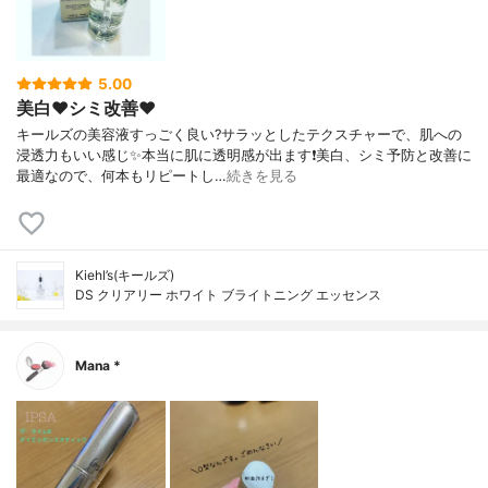
5.00
美白❤️シミ改善❤️
キールズの美容液すっごく良い?サラッとしたテクスチャーで、肌への
浸透力もいい感じ✨本当に肌に透明感が出ます❗️美白、シミ予防と改善に
最適なので、何本もリピートし…
続きを見る
Kiehl’s(キールズ)
DS クリアリー ホワイト ブライトニング エッセンス
Mana *