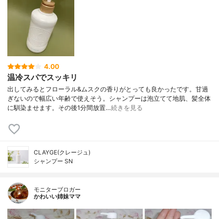
4.00
温冷スパでスッキリ
出してみるとフローラル&ムスクの香りがとっても良かったです。甘過
ぎないので幅広い年齢で使えそう。シャンプーは泡立てて地肌、髪全体
に馴染ませます。その後1分間放置…
続きを見る
CLAYGE(クレージュ)
シャンプー SN
モニターブロガー
かわいい姉妹ママ