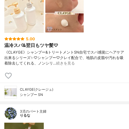
5.00
温冷スパ&翌日もツヤ髪♡
《CLAYGE》シャンプー&トリートメントSN自宅でスパ感覚にヘアケア
出来るシリーズ✨♡シャンプー♡クレイ配合で、地肌の皮脂や汚れを吸
着除去してくれる、ノンシリ…
続きを見る
CLAYGE(クレージュ)
シャンプー SN
3児のパート主婦
りるな