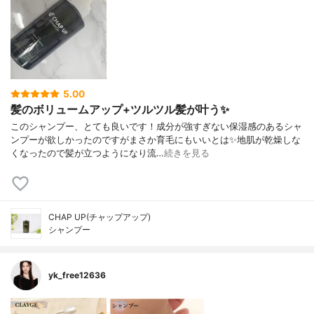
5.00
髪のボリュームアップ+ツルツル髪が叶う✨
このシャンプー、とても良いです！成分が強すぎない保湿感のあるシャ
ンプーが欲しかったのですがまさか育毛にもいいとは✨地肌が乾燥しな
くなったので髪が立つようになり流…
続きを見る
CHAP UP(チャップアップ)
シャンプー
yk_free12636