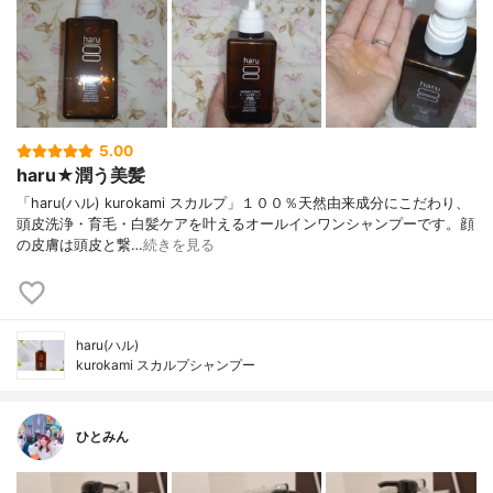
5.00
haru★潤う美髪
「haru(ハル) kurokami スカルプ」１００％天然由来成分にこだわり、
頭皮洗浄・育毛・白髪ケアを叶えるオールインワンシャンプーです。顔
の皮膚は頭皮と繋…
続きを見る
haru(ハル)
kurokami スカルプシャンプー
ひとみん