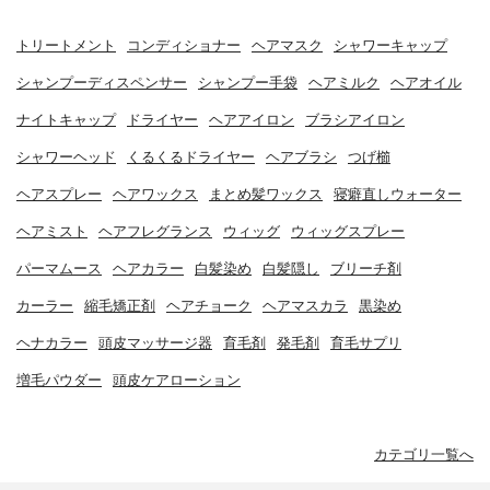
トリートメント
コンディショナー
ヘアマスク
シャワーキャップ
シャンプーディスペンサー
シャンプー手袋
ヘアミルク
ヘアオイル
ナイトキャップ
ドライヤー
ヘアアイロン
ブラシアイロン
シャワーヘッド
くるくるドライヤー
ヘアブラシ
つげ櫛
ヘアスプレー
ヘアワックス
まとめ髪ワックス
寝癖直しウォーター
ヘアミスト
ヘアフレグランス
ウィッグ
ウィッグスプレー
パーマムース
ヘアカラー
白髪染め
白髪隠し
ブリーチ剤
カーラー
縮毛矯正剤
ヘアチョーク
ヘアマスカラ
黒染め
ヘナカラー
頭皮マッサージ器
育毛剤
発毛剤
育毛サプリ
増毛パウダー
頭皮ケアローション
カテゴリ一覧へ