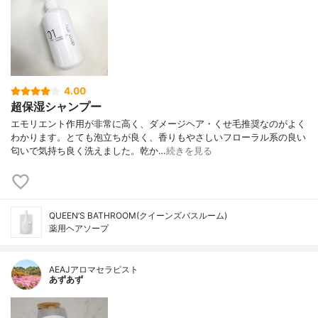
4.00
超保湿シャンプー
エモリエント作用が非常に高く、ダメージヘア・くせ毛推奨なのがよく
わかります。とても泡立ちが良く、香りもやさしいフローラル系の良い
匂いで気持ち良く洗えました。乾か…
続きを見る
QUEEN’S BATHROOM(クイーンズバスルーム)
薬用ヘアソープ
AEAJアロマセラピスト
あずあず