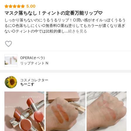
5.00
マスク落ちなし！ティントの定番万能リップ♡
しっかり落ちないのにうるうるリップ！○潤い感がオイルっぽくうるう
るに○色落ちしにくい○無香料○重ね塗りしてもカラーが濃くなり過ぎ
ない○ティントの中では比較的優し…
続きを見る
OPERA(オペラ)
リップティント N
コスメコレクター
ちーこす