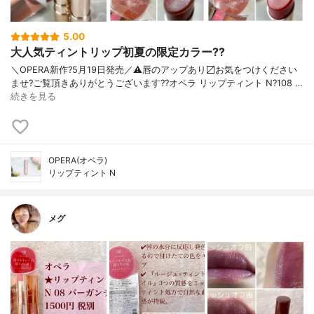
5.00
大人気ティントリップ初夏の限定カラー??
＼OPERA新作?5月19日発売／ ⚠️唇のアップあり〼 お気をつけください
ませ? ご覧頂きありがとうございます? ?オペラ リップティント N ?108 …
続きを見る
OPERA(オペラ)
リップティント N
メグ