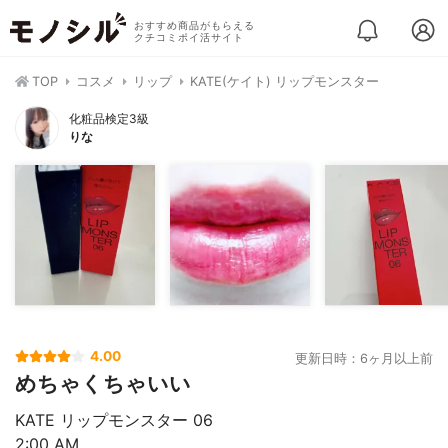
おすすめ商品がもらえる
クチコミポイ活サイト
TOP
コスメ
リップ
KATE(ケイト) リップモンスター
化粧品検定3級
りな
4.00
更新日時：6ヶ月以上前
めちゃくちゃいい
KATE リップモンスター 06
2:00 AM