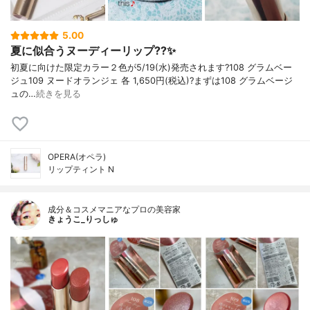
5.00
夏に似合うヌーディーリップ??✨
初夏に向けた限定カラー２色が5/19(水)発売されます?108 グラムベー
ジュ109 ヌードオランジェ 各 1,650円(税込)?まずは108 グラムベージ
ュの…
続きを見る
OPERA(オペラ)
リップティント N
成分＆コスメマニアなプロの美容家
きょうこ_りっしゅ