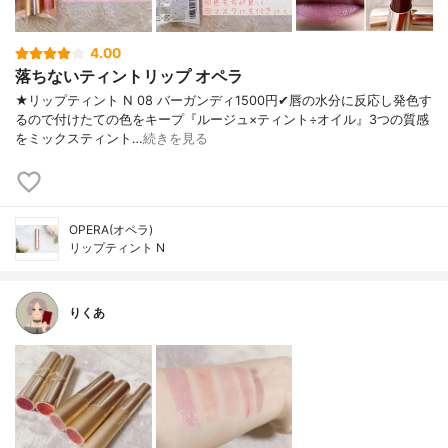
4.00
落ちないティントリップ オペラ
★リップティント N 08 バーガンディ1500円✔︎唇の水分に反応し発色す
るので付けたての色をキープ『ルージュ×ティント÷オイル』3つの質感
をミックスティント…
続きを見る
OPERA(オペラ)
リップティント N
りくあ