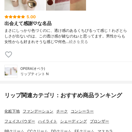
5.00
出会えて感謝♡な名品
まさにしっかり色づくのに、透け感のあるくちびるって感じ！わざとら
しさが出ないのは、この透け感が鍵なのね♪と思ってます。男性からも
女性からも好まれそうな感じ♡何色…
続きを見る
OPERA(オペラ)
リップティント N
リップ関連カテゴリ：おすすめ商品ランキング
化粧下地
ファンデーション
チーク
コンシーラー
フェイスパウダー
ハイライト
シェーディング
ブロンザー
BBクリーム
CCクリーム
DDクリーム
EEクリーム
マスカラ