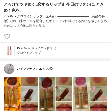
とろけてツヤめく､恋するリップ💄 今日のワタシに､とき
めく色を。
Kirei&co.グロウインリップ（全4色）──────────────【商品の特
徴】植物由来オイルを配合したオイルイン仕様でうるおいを感じるなめ
らかなつけ心地…
続きを見る
Kirei＆co.(キレイアンドコー)
グロウインリップ
バドママ★フォロバ100◎