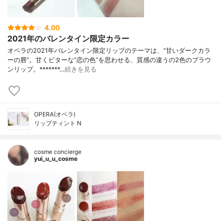
4.00
2021年のバレンタイン限定カラー
オペラの2021年バレンタイン限定リップのテーマは、“甘いダークカラ
ーの唇”。甘くビターな“恋の色”を思わせる、質感の違うの2色のブラウ
ンリップ。*******…
続きを見る
OPERA(オペラ)
リップティント N
cosme concierge
yui_u_u_cosme