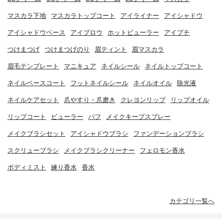
マスカラ下地
マスカラトップコート
アイライナー
アイシャドウ
アイシャドウベース
アイブロウ
ホットビューラー
アイプチ
つけまつげ
つけまつげのり
眉ティント
眉マスカラ
眉毛テンプレート
マニキュア
ネイルシール
ネイルトップコート
ネイルベースコート
フットネイルシール
ネイルオイル
除光液
ネイルケアセット
爪やすり・爪磨き
クレヨンリップ
リップオイル
リップコート
ビューラー
パフ
メイクキープスプレー
メイクブラシセット
アイシャドウブラシ
ファンデーションブラシ
スクリューブラシ
メイクブラシクリーナー
フェロモン香水
ボディミスト
練り香水
香水
カテゴリ一覧へ