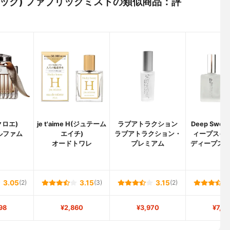
ホリック) ファブリックミストの類似商品：評
(クロエ)
je t'aime H(ジュテーム
ラブアトラクション
Deep Sweet
ルファム
エイチ)
ラブアトラクション・
ィープスイー
オードトワレ
プレミアム
ディープス
3.05
(2)
3.15
(3)
3.15
(2)
98
¥2,860
¥3,970
¥7,4