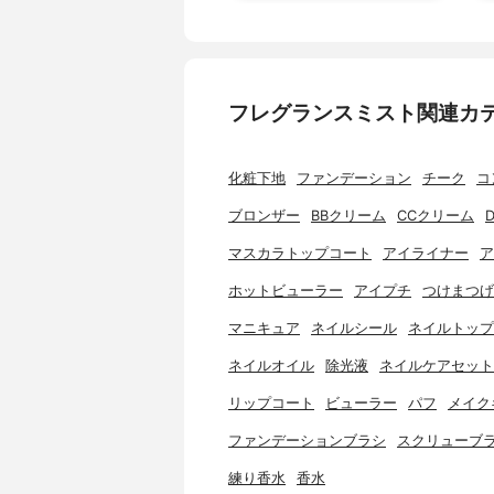
フレグランスミスト関連カ
化粧下地
ファンデーション
チーク
コ
ブロンザー
BBクリーム
CCクリーム
マスカラトップコート
アイライナー
ア
ホットビューラー
アイプチ
つけまつげ
マニキュア
ネイルシール
ネイルトップ
ネイルオイル
除光液
ネイルケアセット
リップコート
ビューラー
パフ
メイク
ファンデーションブラシ
スクリューブ
練り香水
香水