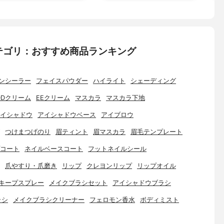
テゴリ：おすすめ商品ランキング
ンシーラー
フェイスパウダー
ハイライト
シェーディング
DDクリーム
EEクリーム
マスカラ
マスカラ下地
イシャドウ
アイシャドウベース
アイブロウ
つけまつげのり
眉ティント
眉マスカラ
眉毛テンプレート
コート
ネイルベースコート
フットネイルシール
爪やすり・爪磨き
リップ
クレヨンリップ
リップオイル
キープスプレー
メイクブラシセット
アイシャドウブラシ
ラシ
メイクブラシクリーナー
フェロモン香水
ボディミスト