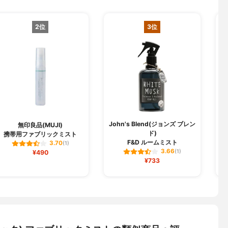
2位
3位
John's Blend(ジョンズ ブレン
無印良品(MUJI)
ド)
携帯用ファブリックミスト
F&D ルームミスト
3.70
(1)
3.66
¥490
(1)
¥733