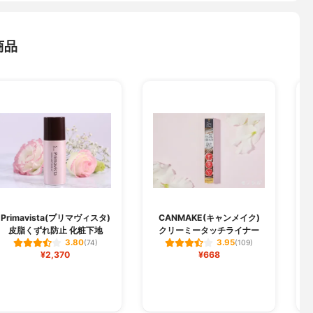
商品
t
Primavista(プリマヴィスタ)
CANMAKE(キャンメイク)
皮脂くずれ防止 化粧下地
クリーミータッチライナー
ア
3.80
3.95
(74)
(109)
¥2,370
¥668