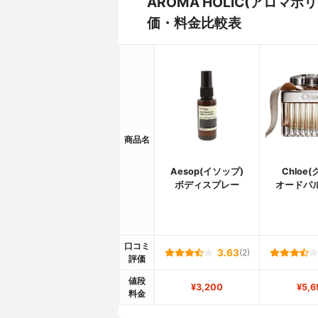
AROMA HOLIC(アロマ
価・料金比較表
商品名
Aesop(イソップ)
Chloe
ボディスプレー
オードパ
口コミ
3.63
(2)
評価
値段
¥3,200
¥5,6
料金