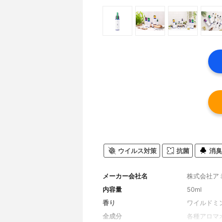
ウイルス対策
抗菌
消臭
メーカー会社名
株式会社ア
内容量
50ml
香り
ワイルドミ
全成分
各種アロマ