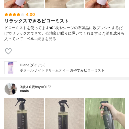
4.00
リラックスできるピローミスト
ピローミストを使ってます🕊 ͗ ͗枕やシーツの布製品に数プッシュするだ
けでリラックスできて、心地良い眠りに導いてくれます🌙.*·̩͙消臭成分も
入っていて、ベル…
続きを見る
Diane(ダイアン)
ボヌール ナイトドリームティー おやすみピローミスト
3歳＆0歳boy×OL🤍
coala