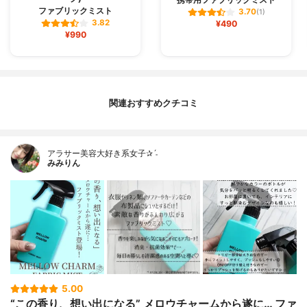
ファブリックミスト
3.70
(1)
3.82
¥490
¥990
関連おすすめクチコミ
アラサー美容大好き系女子✰ˊ˗
みみりん
5.00
“この香り、想い出になる” メロウチャームから遂に… ファ