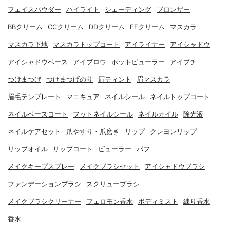
フェイスパウダー
ハイライト
シェーディング
ブロンザー
BBクリーム
CCクリーム
DDクリーム
EEクリーム
マスカラ
マスカラ下地
マスカラトップコート
アイライナー
アイシャドウ
アイシャドウベース
アイブロウ
ホットビューラー
アイプチ
つけまつげ
つけまつげのり
眉ティント
眉マスカラ
眉毛テンプレート
マニキュア
ネイルシール
ネイルトップコート
ネイルベースコート
フットネイルシール
ネイルオイル
除光液
ネイルケアセット
爪やすり・爪磨き
リップ
クレヨンリップ
リップオイル
リップコート
ビューラー
パフ
メイクキープスプレー
メイクブラシセット
アイシャドウブラシ
ファンデーションブラシ
スクリューブラシ
メイクブラシクリーナー
フェロモン香水
ボディミスト
練り香水
香水