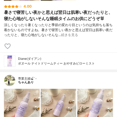
4.00
暑さで寝苦しい夜かと思えば翌日は肌寒い夜だったりと、
寝た心地がしないそんな睡眠タイムのお供にどうぞ🐰
涼しくなったり暑くなったりと季節の変わり目というのは気持ちも落ち
着かないものですよね。暑さで寝苦しい夜かと思えば翌日は肌寒い夜だ
ったりと、寝た心地がしないそんな…
続きを見る
Diane(ダイアン)
ボヌール ナイトドリームティー おやすみピローミスト
専業主婦🍒´-
ちゃんあり