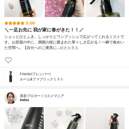
5.00
＼一足お先に 我が家に春がきた！！／
シュッとひとふき。しっかりとワンプッシュで広がってくれるミストで
す。お部屋の中に、満開の桜に囲まれた華々しさ広がる！一瞬で春めい
た空間へ。⁡⁡【自分へのご褒美に…
続きを見る
Frienbr(フレンバー)
ルーム&ファブリックミスト
美容ブロガー / コスメマニア
index