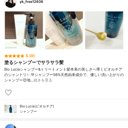
yk_free12636
5.00
塗るシャンプーでサラサラ髪
Bio Luciaシャンプー&トリートメント⁡髪本来の美しさへ導くビオルチア
のシャントリ✨⁡.💚シャンプー98%天然由来成分で、優しい洗い上がりの
シャンプー😊地…
続きを見る
Bio Lucia(ビオルチア)
シャンプー