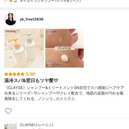
オイルインシャンプー (リッチ&リペア)
yk_free12636
5.00
温冷スパ&翌日もツヤ髪♡
《CLAYGE》シャンプー&トリートメントSN自宅でスパ感覚にヘアケア
出来るシリーズ✨♡シャンプー♡クレイ配合で、地肌の皮脂や汚れを吸
着除去してくれる、ノンシリ…
続きを見る
CLAYGE(クレージュ)