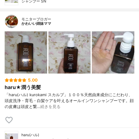
シャンプー SN
モニターブロガー
かわいい姉妹ママ
5.00
haru★潤う美髪
「haru(ハル) kurokami スカルプ」１００％天然由来成分にこだわり、
頭皮洗浄・育毛・白髪ケアを叶えるオールインワンシャンプーです。顔
の皮膚は頭皮と繋…
続きを見る
haru(ハル)