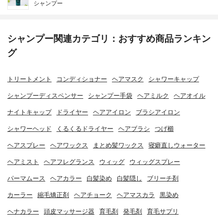
シャンプー
シャンプー関連カテゴリ：おすすめ商品ランキン
グ
トリートメント
コンディショナー
ヘアマスク
シャワーキャップ
シャンプーディスペンサー
シャンプー手袋
ヘアミルク
ヘアオイル
ナイトキャップ
ドライヤー
ヘアアイロン
ブラシアイロン
シャワーヘッド
くるくるドライヤー
ヘアブラシ
つげ櫛
ヘアスプレー
ヘアワックス
まとめ髪ワックス
寝癖直しウォーター
ヘアミスト
ヘアフレグランス
ウィッグ
ウィッグスプレー
パーマムース
ヘアカラー
白髪染め
白髪隠し
ブリーチ剤
カーラー
縮毛矯正剤
ヘアチョーク
ヘアマスカラ
黒染め
ヘナカラー
頭皮マッサージ器
育毛剤
発毛剤
育毛サプリ