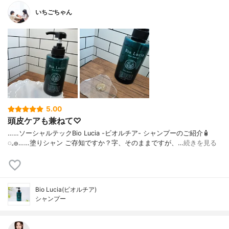
いちごちゃん
5.00
頭皮ケアも兼ねて♡
……⁡⁡⁡ソーシャルテックBio Lucia -ビオルチア- シャンプー⁡のご紹介🧴‎
◌𓈒𓐍⁡……⁡⁡⁡⁡塗りシャン ご存知ですか？⁡⁡⁡⁡字、そのままですが、…
続きを見る
Bio Lucia(ビオルチア)
シャンプー