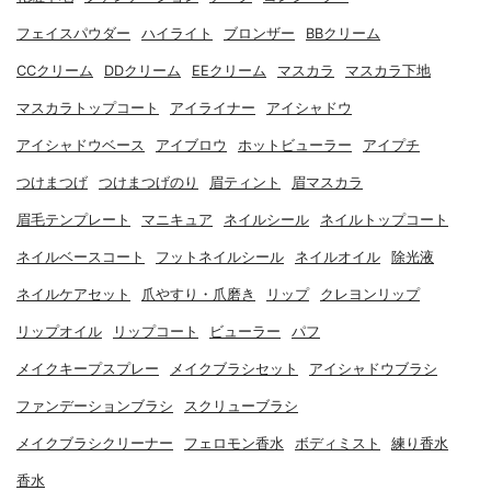
フェイスパウダー
ハイライト
ブロンザー
BBクリーム
CCクリーム
DDクリーム
EEクリーム
マスカラ
マスカラ下地
マスカラトップコート
アイライナー
アイシャドウ
アイシャドウベース
アイブロウ
ホットビューラー
アイプチ
つけまつげ
つけまつげのり
眉ティント
眉マスカラ
眉毛テンプレート
マニキュア
ネイルシール
ネイルトップコート
ネイルベースコート
フットネイルシール
ネイルオイル
除光液
ネイルケアセット
爪やすり・爪磨き
リップ
クレヨンリップ
リップオイル
リップコート
ビューラー
パフ
メイクキープスプレー
メイクブラシセット
アイシャドウブラシ
ファンデーションブラシ
スクリューブラシ
メイクブラシクリーナー
フェロモン香水
ボディミスト
練り香水
香水