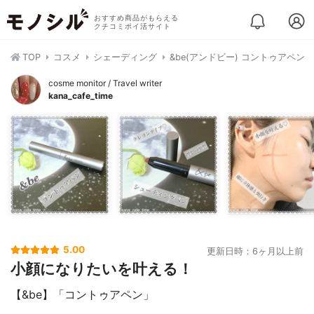
おすすめ商品がもらえる
クチコミポイ活サイト
TOP
コスメ
シェーディング
&be(アンドビー) コントゥアペン
cosme monitor / Travel writer
kana_cafe_time
5.00
更新日時：6ヶ月以上前
小顔になりたいを叶える！
【&be】「コントゥアペン」