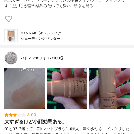
間入り💫コンパクトな平ブラシ付きの単色タイプのシェーディングで
す！型押しが雪の結晶みたいで可愛い…
続きを見る
CANMAKE(キャンメイク)
シェーディングパウダー
バドママ★フォロバ100◎
3.00
太すぎるけど小顔効果ある。
01と02で迷って、01(マットブラウン)購入。量の少なさにビックリした