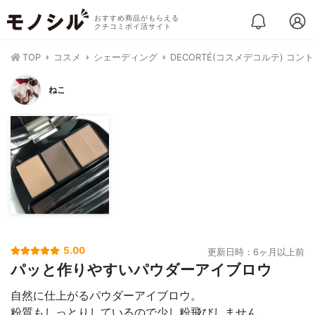
おすすめ商品がもらえる
クチコミポイ活サイト
TOP
コスメ
シェーディング
DECORTÉ(コスメデコルテ) コ
ねこ
5.00
更新日時：6ヶ月以上前
パッと作りやすいパウダーアイブロウ
自然に仕上がるパウダーアイブロウ。
粉質もしっとりしているので少し粉飛びしません。