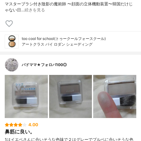
マスターブラシ付き陰影の魔術師 〜顔面の立体機動装置〜韓国だけじ
ゃない日…
続きを見る
too cool for school(トゥークールフォースクール)
アートクラス バイ ロダン シェーディング
バドママ★フォロバ100◎
4.00
鼻筋に良い。
1はイエベさんに合いそうな色味で２はグレーでブルベに合いそうな色