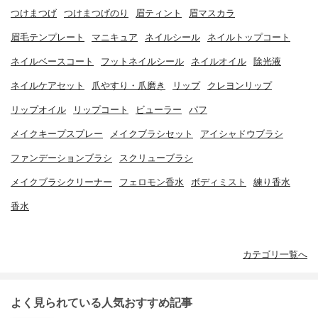
つけまつげ
つけまつげのり
眉ティント
眉マスカラ
眉毛テンプレート
マニキュア
ネイルシール
ネイルトップコート
ネイルベースコート
フットネイルシール
ネイルオイル
除光液
ネイルケアセット
爪やすり・爪磨き
リップ
クレヨンリップ
リップオイル
リップコート
ビューラー
パフ
メイクキープスプレー
メイクブラシセット
アイシャドウブラシ
ファンデーションブラシ
スクリューブラシ
メイクブラシクリーナー
フェロモン香水
ボディミスト
練り香水
香水
カテゴリ一覧へ
よく見られている人気おすすめ記事