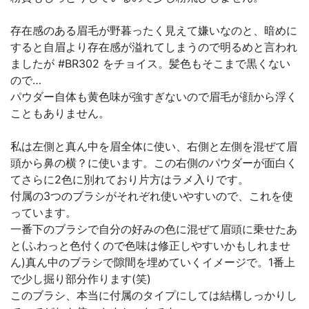
存在感のある眉毛が野暮ったく見えて嫌いなのと、暗めに
すると自眉より存在感が溢れてしまうので明るめと言われ
ましたが #BR302 をチョイス。髪色もそこまで黒くない
ので…
パウダー自体も黄色味が強すぎないので眉毛が顔から浮く
こともありません。
私は左側と真ん中を眉全体に使い、右側と左側を混ぜて眉
頭から鼻の横？に使います。この右側のパウダーが面白く
てさらに2色に別れており片方はラメ入りです。
付属の3つのブラシがそれぞれ使いやすいので、これを使
っています。
一番下のブラシで自分の好みの色に混ぜて眉頭に乗せたあ
と(ふわっと色付くので色味は修正しやすいかもしれませ
ん)真ん中のブラシで隙間を埋めていくイメージで。1番上
で少し掘り部分作ります(笑)
このブラシ、本当に付属のタイプにしては結構しっかりし